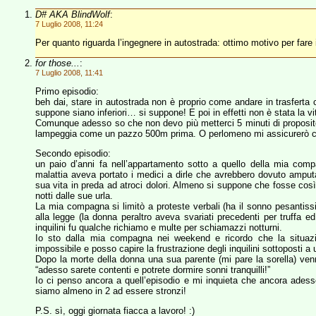
D# AKA BlindWolf
:
7 Luglio 2008, 11:24
Per quanto riguarda l’ingegnere in autostrada: ottimo motivo per fare
for those...
:
7 Luglio 2008, 11:41
Primo episodio:
beh dai, stare in autostrada non è proprio come andare in trasferta con
suppone siano inferiori… si suppone! E poi in effetti non è stata la 
Comunque adesso so che non devo più metterci 5 minuti di proposi
lampeggia come un pazzo 500m prima. O perlomeno mi assicurerò che
Secondo episodio:
un paio d’anni fa nell’appartamento sotto a quello della mia compa
malattia aveva portato i medici a dirle che avrebbero dovuto amputar
sua vita in preda ad atroci dolori. Almeno si suppone che fosse così
notti dalle sue urla.
La mia compagna si limitò a proteste verbali (ha il sonno pesantissim
alla legge (la donna peraltro aveva svariati precedenti per truffa ed
inquilini fu qualche richiamo e multe per schiamazzi notturni.
Io sto dalla mia compagna nei weekend e ricordo che la situazi
impossibile e posso capire la frustrazione degli inquilini sottoposti a 
Dopo la morte della donna una sua parente (mi pare la sorella) venn
“adesso sarete contenti e potrete dormire sonni tranquilli!”
Io ci penso ancora a quell’episodio e mi inquieta che ancora ades
siamo almeno in 2 ad essere stronzi!
P.S. sì, oggi giornata fiacca a lavoro! :)