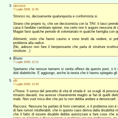
raccoss
:
7 Luglio 2008, 11:45
Stronzo no, decisamente qualunquista e conformista si.
Strano che proprio tu, che sei decisionista con la TAV, ti lasci prend
casa ti farebbe cambiare opione, ma certo non ti auguro nessuna di 
Magari farsi qualche periodo di volontariato in qualche famiglia con q
Altimenti, visto che fanno casino e sono brutti da vedere, si potr
problema alla radice.
(No, adesso non fare il benpensante che parla di strutture ricettiv
strutture…)
Bruno
:
7 Luglio 2008, 12:21
Speriamo che nessun tamarro si senta offeso da questo post, o ti a
doti dialettiche. E aggiungo, anche la teoria che ti hanno spiegato gl
vb
:
7 Luglio 2008, 13:45
xThose: Il senso del precetto di vita di strada è: se scegli di provo
rimasto davanti, ma avesse chiaramente reagito ai fari di quelli dietr
male. Non vuol mica dire che poi tu non debba andare a denunciarli :
Raccoss: Nessuno ha parlato di forni crematori, e il problema non è ce
di fare rumori intollerabili, che in questo caso deriva dalla disabilità m
che il fatto di essere disabile debba autorizzare a fare cose ch