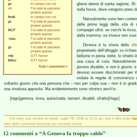
gliene danno di santa ragione, 35 
gs
In campo con voi
vb
Tra tutte le passioni,
nulla fosse, dove vengono presi d
proprio questa
finelli
In campo con voi
Naturalmente sono ben contento
gs
Tra tutte le passioni,
delle prime leggi della vita di 
proprio questa
compagni ultrà: se cerchi la rissa,
MCP
Tra tutte le passioni,
proprio questa
dalla mamma; se invece non vuoi la
.mau.
Tra tutte le passioni,
proprio questa
Diversa è la storia dello
sfr
gs
Tra tutte le passioni,
proprietario dell’alloggio su richie
proprio questa
belluine in piena notte; lo sfratto è 
mfp
GTT horror
Mirko
GTT horror
una casa di cura. Naturalment
Tutti i commenti
»
povera disabile, e non è giusto, e 
devono essere discriminati per i
violare le regole di convivenza ci
soltanto giusto che una persona che – non per colpa sua – non è in grado 
una struttura apposita. Ma evidentemente sono stronzo anch’io.
[tags]genova, rissa, autostrada, tamarri, disabili, sfratto[/tags]
This entry was posted on lunedì, Luglio 7th, 2008 at 10:12 am, and is filed under
Ita
feed. Both comments and pings are currently closed.
12 commenti a “A Genova fa troppo caldo”