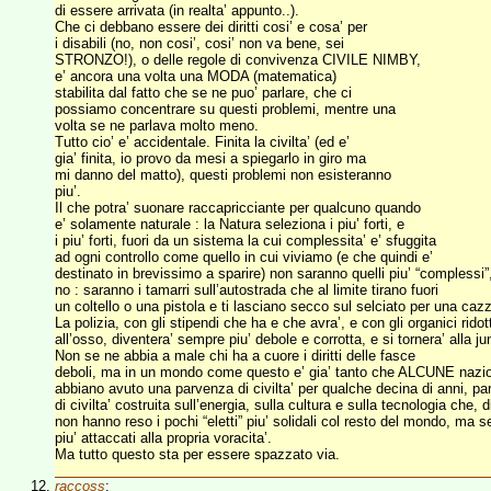
di essere arrivata (in realta’ appunto..).
Che ci debbano essere dei diritti cosi’ e cosa’ per
i disabili (no, non cosi’, cosi’ non va bene, sei
STRONZO!), o delle regole di convivenza CIVILE NIMBY,
e’ ancora una volta una MODA (matematica)
stabilita dal fatto che se ne puo’ parlare, che ci
possiamo concentrare su questi problemi, mentre una
volta se ne parlava molto meno.
Tutto cio’ e’ accidentale. Finita la civilta’ (ed e’
gia’ finita, io provo da mesi a spiegarlo in giro ma
mi danno del matto), questi problemi non esisteranno
piu’.
Il che potra’ suonare raccapricciante per qualcuno quando
e’ solamente naturale : la Natura seleziona i piu’ forti, e
i piu’ forti, fuori da un sistema la cui complessita’ e’ sfuggita
ad ogni controllo come quello in cui viviamo (e che quindi e’
destinato in brevissimo a sparire) non saranno quelli piu’ “complessi”
no : saranno i tamarri sull’autostrada che al limite tirano fuori
un coltello o una pistola e ti lasciano secco sul selciato per una caz
La polizia, con gli stipendi che ha e che avra’, e con gli organici ridott
all’osso, diventera’ sempre piu’ debole e corrotta, e si tornera’ alla ju
Non se ne abbia a male chi ha a cuore i diritti delle fasce
deboli, ma in un mondo come questo e’ gia’ tanto che ALCUNE nazio
abbiano avuto una parvenza di civilta’ per qualche decina di anni, p
di civilta’ costruita sull’energia, sulla cultura e sulla tecnologia che, di
non hanno reso i pochi “eletti” piu’ solidali col resto del mondo, ma
piu’ attaccati alla propria voracita’.
Ma tutto questo sta per essere spazzato via.
raccoss
: