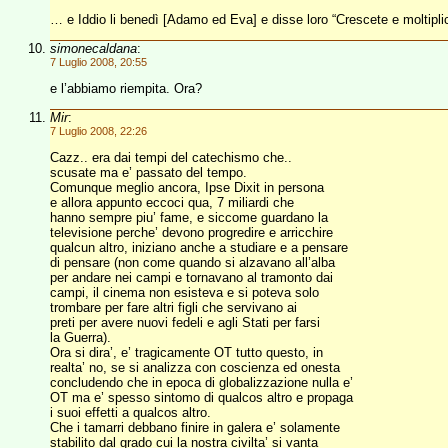
… e Iddio li benedì [Adamo ed Eva] e disse loro “Crescete e moltiplic
simonecaldana
:
7 Luglio 2008, 20:55
e l’abbiamo riempita. Ora?
Mir
:
7 Luglio 2008, 22:26
Cazz.. era dai tempi del catechismo che..
scusate ma e’ passato del tempo.
Comunque meglio ancora, Ipse Dixit in persona
e allora appunto eccoci qua, 7 miliardi che
hanno sempre piu’ fame, e siccome guardano la
televisione perche’ devono progredire e arricchire
qualcun altro, iniziano anche a studiare e a pensare
di pensare (non come quando si alzavano all’alba
per andare nei campi e tornavano al tramonto dai
campi, il cinema non esisteva e si poteva solo
trombare per fare altri figli che servivano ai
preti per avere nuovi fedeli e agli Stati per farsi
la Guerra).
Ora si dira’, e’ tragicamente OT tutto questo, in
realta’ no, se si analizza con coscienza ed onesta
concludendo che in epoca di globalizzazione nulla e’
OT ma e’ spesso sintomo di qualcos altro e propaga
i suoi effetti a qualcos altro.
Che i tamarri debbano finire in galera e’ solamente
stabilito dal grado cui la nostra civilta’ si vanta