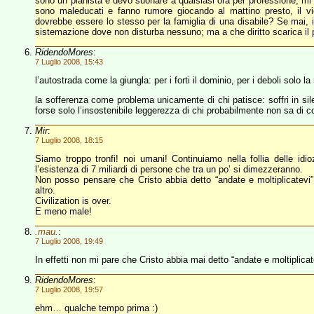
sono un pianista e devo suonare a qualsiasi ora per professione, mi in
sono maleducati e fanno rumore giocando al mattino presto, il v
dovrebbe essere lo stesso per la famiglia di una disabile? Se mai, 
sistemazione dove non disturba nessuno; ma a che diritto scarica il 
RidendoMores
:
7 Luglio 2008, 15:43
l’autostrada come la giungla: per i forti il dominio, per i deboli solo
la sofferenza come problema unicamente di chi patisce: soffri in sile
forse solo l’insostenibile leggerezza di chi probabilmente non sa di 
Mir
:
7 Luglio 2008, 18:15
Siamo troppo tronfi! noi umani! Continuiamo nella follia delle idi
l’esistenza di 7 miliardi di persone che tra un po’ si dimezzeranno.
Non posso pensare che Cristo abbia detto “andate e moltiplicatev
altro.
Civilization is over.
E meno male!
.mau.
:
7 Luglio 2008, 19:49
In effetti non mi pare che Cristo abbia mai detto “andate e moltiplicat
RidendoMores
:
7 Luglio 2008, 19:57
ehm… qualche tempo prima :)