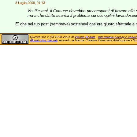
8 Luglio 2008, 01:13
Vb: Se mai, il Comune dovrebbe preoccuparsi di trovare alla
ma a che diritto scarica il problema sui coinquilini lavandose
E’ che nel tuo post (sembrava) sostenevi che era giusto sfrattarle e me
Questo sito è (C) 1995-2026 di
Vittorio Bertola
-
Informativa privacy e cooki
Alcuni diritti riservati
secondo la licenza Creative Commons Attribuzione - No