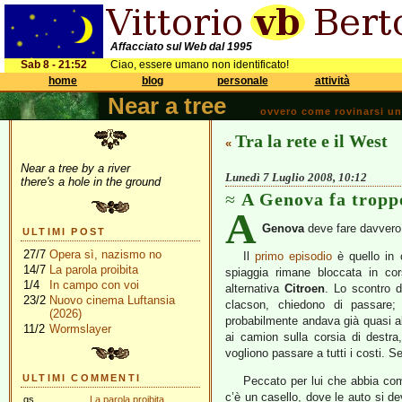
Affacciato sul Web dal 1995
Sab 8 - 21:52
Ciao, essere umano non identificato!
home
blog
personale
attività
Near a tree
ovvero come rovinarsi una 
Tra la rete e il West
«
Near a tree by a river
Lunedì 7 Luglio 2008, 10:12
there's a hole in the ground
A Genova fa tropp
A
Genova
deve fare davvero c
ULTIMI POST
27/7
Opera sì, nazismo no
Il
primo episodio
è quello in 
14/7
La parola proibita
spiaggia rimane bloccata in cor
1/4
In campo con voi
alternativa
Citroen
. Lo scontro d
23/2
Nuovo cinema Luftansia
clacson, chiedono di passare;
(2026)
probabilmente andava già quasi all
11/2
Wormslayer
ai camion sulla corsia di destra
vogliono passare a tutti i costi. S
ULTIMI COMMENTI
Peccato per lui che abbia com
c’è un casello, dove le auto si d
gs
La parola proibita