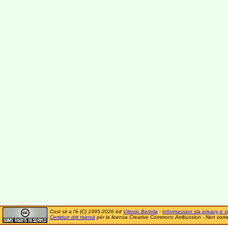
Cost sit a l'è (C) 1995-2026 ëd
Vittorio Bertola
-
Informassion sla privacy e si
Certidun drit riservà
për la licensa Creative Commons Atribussion - Nen comer