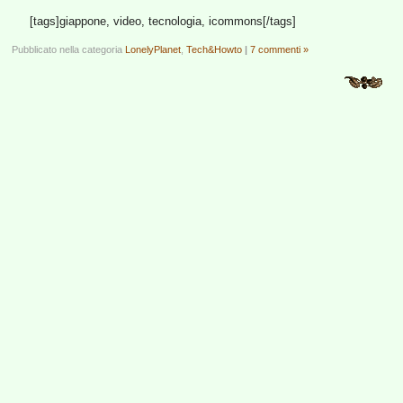
[tags]giappone, video, tecnologia, icommons[/tags]
Pubblicato nella categoria
LonelyPlanet
,
Tech&Howto
|
7 commenti »