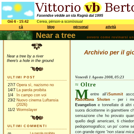
Fasendse vëdde an sla Ragnà dal 1995
Giò 6 - 15:42
Cerea, përson-a sconòssua!
cà
blog
përsonal
atività
Near a tree
ovvero come rovinarsi una 
Archivio per il g
Near a tree by a river
there's a hole in the ground
Venerdì 1 Agosto 2008, 05:23
ULTIMI POST
Oltre
27/7
Opera sì, nazismo no
M
14/7
La parola proibita
entre all’
iSummit
ascol
1/4
In campo con voi
Kadokawa Shoten
– per i men
23/2
Nuovo cinema Luftansia
(2026)
Evangelion
e tonnellate di altri
11/2
Wormslayer
suora diciottenne in giarrettiere 
sensazione che ho provato quan
quello degli americani, ti chiedo
ULTIMI COMMENTI
pedopornografico; un po’ come se a
con grande rigore
“non starai mic
gs
La parola proibita