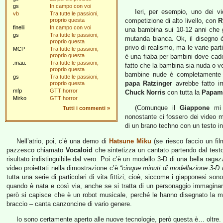
gs
In campo con voi
Ieri, per esempio, uno dei v
vb
Tra tutte le passioni,
proprio questa
competizione di alto livello, con
R
finelli
In campo con voi
una bambina sui 10-12 anni che g
gs
Tra tutte le passioni,
mutanda bianca. Ok, il disegno
proprio questa
privo di realismo, ma le varie par
MCP
Tra tutte le passioni,
proprio questa
è una fiaba per bambini dove cade u
.mau.
Tra tutte le passioni,
fatto che la bambina sia nuda o ve
proprio questa
bambine nude è completamente n
gs
Tra tutte le passioni,
papa Ratzinger
avrebbe fatto ir
proprio questa
mfp
GTT horror
Chuck Norris
con tutta la
Papam
Mirko
GTT horror
(Comunque il
Giappone
mi 
Tutti i commenti
»
nonostante ci fossero dei video mo
di un brano techno con un testo in
Nell’atrio, poi, c’è una demo di
Hatsune Miku
(se riesco faccio un f
pazzesco chiamato
Vocaloid
che sintetizza un cantato partendo dal test
risultato indistinguibile dal vero. Poi c’è un modello 3-D di una bella rag
video proiettati nella dimostrazione c’è
“cinque minuti di modellazione 3-D 
tutta una serie di particolari di vita fittizi; cioè, siccome i giapponesi s
quando è nata e così via, anche se si tratta di un personaggio immaginari
però si capisce che è un robot musicale, perché le hanno disegnato la m
braccio – canta canzoncine di vario genere.
Io sono certamente aperto alle nuove tecnologie, però questa è… oltre.