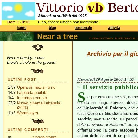
Affacciato sul Web dal 1995
Dom 9 - 8:10
Ciao, essere umano non identificato!
home
blog
personale
attività
Near a tree
ovvero come rovinarsi una 
Archivio per il g
Near a tree by a river
there's a hole in the ground
Mercoledì 20 Agosto 2008, 14:57
ULTIMI POST
Il servizio pubbli
27/7
Opera sì, nazismo no
S
14/7
La parola proibita
e per caso anche voi, come
1/4
In campo con voi
colpito un lungo servizio dedic
23/2
Nuovo cinema Luftansia
(2026)
dell’
Università di Palermo
, che 
11/2
Wormslayer
dalla
Corte di Giustizia Europe
servizio, aveva scritto sul perio
della provincia di Palermo”
, ed er
ULTIMI COMMENTI
diffamazione; la corte europea h
critica delle azioni di un politic
gs
La parola proibita