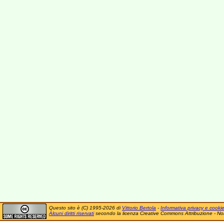
Questo sito è (C) 1995-2026 di
Vittorio Bertola
-
Informativa privacy e cooki
Alcuni diritti riservati
secondo la licenza Creative Commons Attribuzione - No