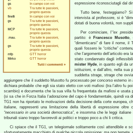
espressione riconosciutagli dal dir
gs
In campo con voi
vb
Tra tutte le passioni,
proprio questa
Tutto bene, festeggiamo? Sì,
finelli
In campo con voi
intervista al professore, si è “dim
gs
Tra tutte le passioni,
dotati di buona volontà, non suppli
proprio questa
MCP
Tra tutte le passioni,
Per cominciare, l’
“ex preside
proprio questa
partito: è
Francesco Musotto
, 
.mau.
Tra tutte le passioni,
proprio questa
“dimenticarsi” di fare il nome, i
gs
Tra tutte le passioni,
quali fossero le “critiche” conten
proprio questa
che l’argomento dell’articolo era l
mfp
GTT horror
Mirko
GTT horror
stato condannato dagli inflessibi
mister Hyde
, in quanto egli da u
Tutti i commenti
»
istituzioni, e dall’altro, nella su
suddetta strage, strage che ovviam
aggiungere che il suddetto Musotto fu processato per concorso esterno in
dichiara probabile che egli sia stato eletto con voti mafiosi (tra l’altro fu 
scambio) e documenta che la sua villa fu frequentata da mafiosi e usata p
(si sa che in Forza Italia l’adorazione del capo è fondamentale, quindi va d
TG1 non ha riportato le motivazioni della decisione della corte europea, che
italiane, rappresenti una limitazione della libertà di espressione oltr
“necessario in una società democratica”
, e insomma che le leggi italiane 
tribunali siano troppo favorevoli ai politici e troppo poco a chi li critica.
Ci spiace che il TG1, un telegiornale solitamente così attendibile e scev
sfortunatamente macchiato di qualche piccola omissione; ma non temete, che