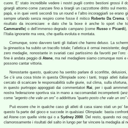
cuore. E’ stato incredibile vedere i nostri pugili contro bestioni grossi il 
girargli attorno come zanzare fino a tirargli un cazzottone dritto sul mento
papà, e in quei venti secondi tra un round e l’altro incoraggiarli se erano g
sempre urlando senza respiro come fosse il mitico
Roberto Da Crema
. 
risultato da incorniciare: e dato che la boxe è anche lo sport che to
Cammarelle
) o dell’immenso degrado campano (come
Russo
e
Picardi
)
l’Italia ignorante ma vera, che quella evoluta e montata.
Comunque, sono davvero tanti gli italiani che hanno deluso. La scherm
la ginnastica ha subito un tracollo totale; l’atletica è ormai inesistente; de
zero medaglie, nonostante in svariati casi partissimo da favoriti per l’oro: 
fine è andata peggio di
Atene
, ma nel medagliere siamo comunque noni e 
possono cantar vittoria.
Nonostante questo, qualcuno ha sentito parlare di sconfitte, delusioni,
Se c’è una cosa triste in questa Olimpiade sono i tanti, troppi atleti itali
cercato di scaricare le responsabilità sulle giurie, sul clima, sulla sfortun
in questo purtroppo appoggiati dai commentatori
Rai
, per i quali ammmet
nostra federazione sportiva sia in mano a raccomandati incompetenti (anzi, p
come
“argento che vale un oro”
o addirittura
“quarto posto che vale un oro”
Può essere che in qualche caso gli atleti di casa siano stati un po’ favo
questo fa parte del gioco e succede in qualsiasi Olimpiade: basta confron
ad Atene con quelle vinte qui o a
Sydney 2000
. Del resto, quando noi os
clamorosamente i risultati del salto in lungo per far vincere la medaglia al 