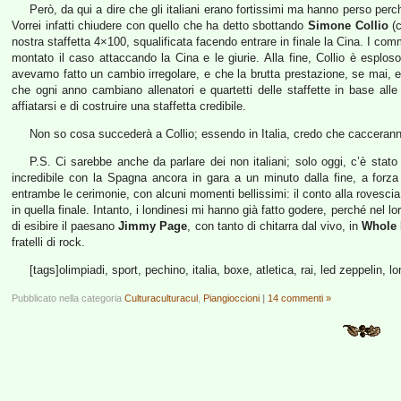
Però, da qui a dire che gli italiani erano fortissimi ma hanno perso perch
Vorrei infatti chiudere con quello che ha detto sbottando
Simone Collio
(c
nostra staffetta 4×100, squalificata facendo entrare in finale la Cina. I comm
montato il caso attaccando la Cina e le giurie. Alla fine, Collio è esploso
avevamo fatto un cambio irregolare, e che la brutta prestazione, se mai, era
che ogni anno cambiano allenatori e quartetti delle staffette in base alle 
affiatarsi e di costruire una staffetta credibile.
Non so cosa succederà a Collio; essendo in Italia, credo che cacceranno 
P.S. Ci sarebbe anche da parlare dei non italiani; solo oggi, c’è stat
incredibile con la Spagna ancora in gara a un minuto dalla fine, a forz
entrambe le cerimonie, con alcuni momenti bellissimi: il conto alla rovescia in 
in quella finale. Intanto, i londinesi mi hanno già fatto godere, perché nel
di esibire il paesano
Jimmy Page
, con tanto di chitarra dal vivo, in
Whole 
fratelli di rock.
[tags]olimpiadi, sport, pechino, italia, boxe, atletica, rai, led zeppelin, lo
Pubblicato nella categoria
Culturaculturacul
,
Piangioccioni
|
14 commenti »