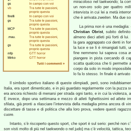
miracoloso nel taekwondo; la c
gs
In campo con voi
un non-oro solo per quattro mill
vb
Tra tutte le passioni,
proprio questa
intervista in cui lei a metà interro
finelli
In campo con voi
che è arrivata
zweiten
. Ma due so
gs
Tra tutte le passioni,
proprio questa
La prima non è una medaglia: è
MCP
Tra tutte le passioni,
Christian Obrist
, subito definit
proprio questa
almeno dieci atleti più forti di lui
.mau.
Tra tutte le passioni,
proprio questa
la gara aggrappato coi denti in fo
gs
Tra tutte le passioni,
la luce e se li è rimangiati tutti, 
proprio questa
fine nemmeno lui sapeva cosa av
mfp
GTT horror
Mirko
GTT horror
piangere in pista cercando di capi
scatta qualcosa che ti permette all
Tutti i commenti
»
corpo da solo in modo impossibil
lo fa lo stesso. In finale è arriva
Il simbolo sportivo italiano di queste olimpiadi, però, sono indubbiame
Italia, era sport dimenticato, e in più guardato regolarmente con la puzza so
era ancora richiesto di menarsi per strada ogni tanto, e in cui la violenza, a
E invece, dopo una settimana e mezzo di atleti fighettissimi ed atlete 
sfilata, già pronti a rilasciare l’intervista della medaglia prima ancora di 
discettare di tasse e di politica che alla loro prova, vedere questi ragazzo
cuore.
Intanto, s’è riscoperto questo sport, che sport è sul serio: perché non c
son visti molto di più nel taekwondo o nel judo) ma c’è velocità, tattica, tec