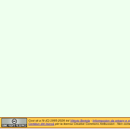
Cost sit a l'è (C) 1995-2026 ëd
Vittorio Bertola
-
Informassion sla privacy e si
Certidun drit riservà
për la licensa Creative Commons Atribussion - Nen comer