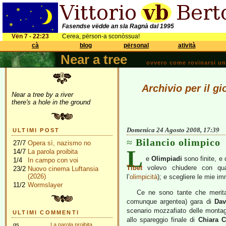
Fasendse vëdde an sla Ragnà dal 1995
Vën 7 - 22:23
Cerea, përson-a sconòssua!
cà
blog
përsonal
atività
Near a tree
ovvero come rovinarsi una 
Archivio per il g
Near a tree by a river
there's a hole in the ground
Domenica 24 Agosto 2008, 17:39
ULTIMI POST
Bilancio olimpico
27/7
Opera sì, nazismo no
L
14/7
La parola proibita
e
Olimpiadi
sono finite, e
1/4
In campo con voi
Tibet
volevo chiudere con qua
23/2
Nuovo cinema Luftansia
(2026)
l’
olimpicità
); e scegliere le mie i
11/2
Wormslayer
Ce ne sono tante che merita
comunque argentea) gara di
Dav
scenario mozzafiato delle monta
ULTIMI COMMENTI
allo spareggio finale di
Chiara C
gs
La parola proibita