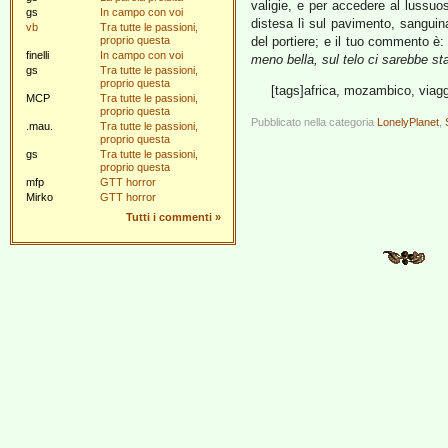
valigie, e per accedere al lussu
gs
In campo con voi
distesa lì sul pavimento, sangui
vb
Tra tutte le passioni,
proprio questa
del portiere; e il tuo commento è
finelli
In campo con voi
meno bella, sul telo ci sarebbe st
gs
Tra tutte le passioni,
proprio questa
[tags]africa, mozambico, viagg
MCP
Tra tutte le passioni,
proprio questa
Pubblicato nella categoria
LonelyPlanet
,
.mau.
Tra tutte le passioni,
proprio questa
gs
Tra tutte le passioni,
proprio questa
mfp
GTT horror
Mirko
GTT horror
Tutti i commenti
»