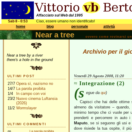
Affacciato sul Web dal 1995
Sab 8 - 0:53
Ciao, essere umano non identificato!
home
blog
personale
attività
Near a tree
ovvero come rovinarsi una 
Archivio per il g
Near a tree by a river
there's a hole in the ground
Venerdì 29 Agosto 2008, 11:20
ULTIMI POST
Integrazione (2)
27/7
Opera sì, nazismo no
(s
14/7
La parola proibita
egue da
qui
)
1/4
In campo con voi
23/2
Nuovo cinema Luftansia
Capisci che hai delle ottime 
(2026)
almeno da visitatore – quando,
11/2
Wormslayer
minimo tempo che ci vuole per us
prenderti e percorrere in auto i
Maputo
, se si seguono gli usi e 
ULTIMI COMMENTI
dove risiede la tua ospite, il più
gs
La parola proibita