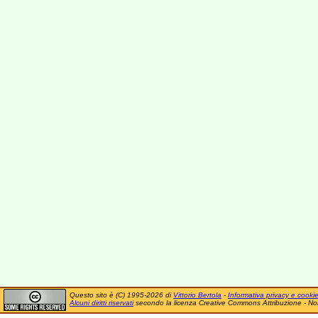
Questo sito è (C) 1995-2026 di
Vittorio Bertola
-
Informativa privacy e cooki
Alcuni diritti riservati
secondo la licenza Creative Commons Attribuzione - No