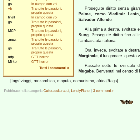
gs
In campo con voi
Proseguite diritto senza girar
vb
Tra tutte le passioni,
proprio questa
Palme, corso Vladimir Lenin
finelli
In campo con voi
Salvador Allende
.
gs
Tra tutte le passioni,
proprio questa
Alla prima a destra, svoltate e
MCP
Tra tutte le passioni,
Sung
. Proseguite diritto fino all
proprio questa
.mau.
Tra tutte le passioni,
l’ambasciata italiana.
proprio questa
gs
Tra tutte le passioni,
Ora, invece, svoltate a destr
proprio questa
Marginale
, il lungomare: questo vi
mfp
GTT horror
Mirko
GTT horror
Passate sotto lo svincolo 
Tutti i commenti
»
Mugabe
. Benvenuti nel centro di
[tags]viaggi, mozambico, maputo, comunismo, africa[/tags]
Pubblicato nella categoria
Culturaculturacul
,
LonelyPlanet
|
3 commenti »