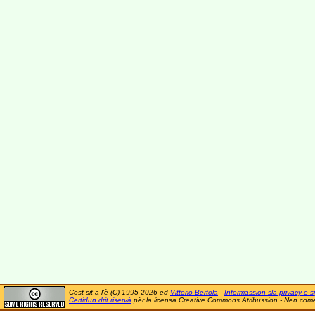
Cost sit a l'è (C) 1995-2026 ëd
Vittorio Bertola
-
Informassion sla privacy e si
Certidun drit riservà
për la licensa Creative Commons Atribussion - Nen comer