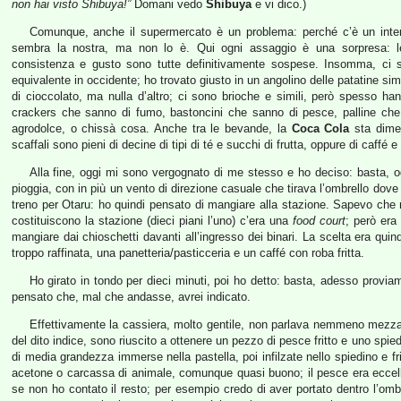
non hai visto Shibuya!”
Domani vedo
Shibuya
e vi dico.)
Comunque, anche il supermercato è un problema: perché c’è un inte
sembra la nostra, ma non lo è. Qui ogni assaggio è una sorpresa: le
consistenza e gusto sono tutte definitivamente sospese. Insomma, ci 
equivalente in occidente; ho trovato giusto in un angolino delle patatine simi
di cioccolato, ma nulla d’altro; ci sono brioche e simili, però spesso hanno
crackers che sanno di fumo, bastoncini che sanno di pesce, palline ch
agrodolce, o chissà cosa. Anche tra le bevande, la
Coca Cola
sta dimen
scaffali sono pieni di decine di tipi di té e succhi di frutta, oppure di caffé e
Alla fine, oggi mi sono vergognato di me stesso e ho deciso: basta, o
pioggia, con in più un vento di direzione casuale che tirava l’ombrello dove 
treno per Otaru: ho quindi pensato di mangiare alla stazione. Sapevo che 
costituiscono la stazione (dieci piani l’uno) c’era una
food court
; però era
mangiare dai chioschetti davanti all’ingresso dei binari. La scelta era quin
troppo raffinata, una panetteria/pasticceria e un caffé con roba fritta.
Ho girato in tondo per dieci minuti, poi ho detto: basta, adesso proviamo. 
pensato che, mal che andasse, avrei indicato.
Effettivamente la cassiera, molto gentile, non parlava nemmeno mez
del dito indice, sono riuscito a ottenere un pezzo di pesce fritto e uno spie
di media grandezza immerse nella pastella, poi infilzate nello spiedino e f
acetone o carcassa di animale, comunque quasi buono; il pesce era ecce
se non ho contato il resto; per esempio credo di aver portato dentro l’ombr