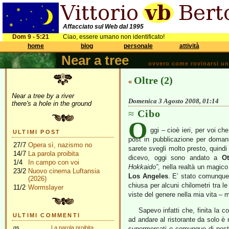
Affacciato sul Web dal 1995
Dom 9 - 5:21
Ciao, essere umano non identificato!
home
blog
personale
attività
Near a tree
ovvero come rovinarsi una 
Oltre (2)
«
Near a tree by a river
Domenica 3 Agosto 2008, 01:14
there's a hole in the ground
Cibo
O
ggi – cioè ieri, per voi ch
ULTIMI POST
post in pubblicazione per doman
27/7
Opera sì, nazismo no
sarete svegli molto presto, quindi
14/7
La parola proibita
dicevo, oggi sono andato a
Ot
1/4
In campo con voi
Hokkaido”
, nella realtà un magico 
23/2
Nuovo cinema Luftansia
Los Angeles
. E’ stato comunque 
(2026)
chiusa per alcuni chilometri tra 
11/2
Wormslayer
viste del genere nella mia vita – 
Sapevo infatti che, finita la c
ULTIMI COMMENTI
ad andare al ristorante da solo è 
gs
La parola proibita
supermercati o comunque di posti