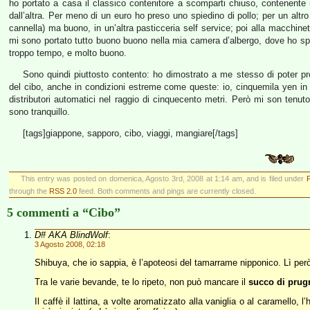
ho portato a casa il classico contenitore a scomparti chiuso, contenente r
dall’altra. Per meno di un euro ho preso uno spiedino di pollo; per un altr
cannella) ma buono, in un’altra pasticceria self service; poi alla macchine
mi sono portato tutto buono buono nella mia camera d’albergo, dove ho spa
troppo tempo, e molto buono.
Sono quindi piuttosto contento: ho dimostrato a me stesso di poter pro
del cibo, anche in condizioni estreme come queste: io, cinquemila yen in 
distributori automatici nel raggio di cinquecento metri. Però mi son tenu
sono tranquillo.
[tags]giappone, sapporo, cibo, viaggi, mangiare[/tags]
This entry was posted on domenica, Agosto 3rd, 2008 at 1:14 am, and is filed under
through the
RSS 2.0
feed. Both comments and pings are currently closed.
5 commenti a “Cibo”
D# AKA BlindWolf
:
3 Agosto 2008, 02:18
Shibuya, che io sappia, è l’apoteosi del tamarrame nipponico. Lì per
Tra le varie bevande, te lo ripeto, non può mancare il
succo di prug
Il caffè il lattina, a volte aromatizzato alla vaniglia o al caramello, 