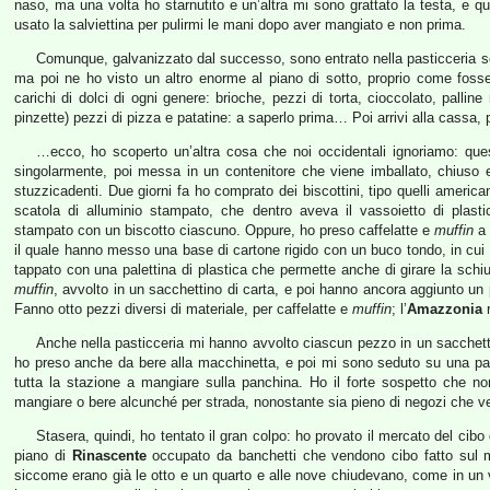
naso, ma una volta ho starnutito e un’altra mi sono grattato la testa, e qu
usato la salviettina per pulirmi le mani dopo aver mangiato e non prima.
Comunque, galvanizzato dal successo, sono entrato nella pasticceria sel
ma poi ne ho visto un altro enorme al piano di sotto, proprio come foss
carichi di dolci di ogni genere: brioche, pezzi di torta, cioccolato, pal
pinzette) pezzi di pizza e patatine: a saperlo prima… Poi arrivi alla cassa, 
…ecco, ho scoperto un’altra cosa che noi occidentali ignoriamo: quest
singolarmente, poi messa in un contenitore che viene imballato, chiuso
stuzzicadenti. Due giorni fa ho comprato dei biscottini, tipo quelli america
scatola di alluminio stampato, che dentro aveva il vassoietto di plasti
stampato con un biscotto ciascuno. Oppure, ho preso caffelatte e
muffin
a
il quale hanno messo una base di cartone rigido con un buco tondo, in cui ha
tappato con una palettina di plastica che permette anche di girare la schiu
muffin
, avvolto in un sacchettino di carta, e poi hanno ancora aggiunto un p
Fanno otto pezzi diversi di materiale, per caffelatte e
muffin
; l’
Amazzonia
r
Anche nella pasticceria mi hanno avvolto ciascun pezzo in un sacchetti
ho preso anche da bere alla macchinetta, e poi mi sono seduto su una panc
tutta la stazione a mangiare sulla panchina. Ho il forte sospetto che no
mangiare o bere alcunché per strada, nonostante sia pieno di negozi che v
Stasera, quindi, ho tentato il gran colpo: ho provato il mercato del cib
piano di
Rinascente
occupato da banchetti che vendono cibo fatto sul m
siccome erano già le otto e un quarto e alle nove chiudevano, come in un v