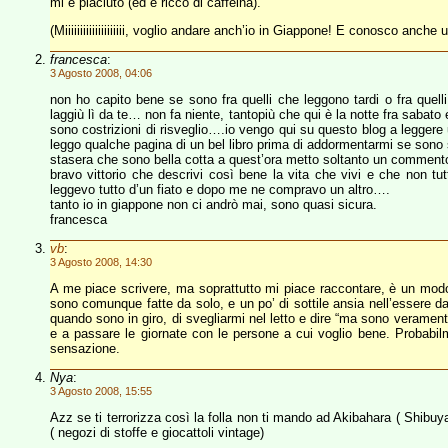
mi è piaciuto (ed è ricco di caffeina).
(Miiiiiiiiiiiiiiiiiiii, voglio andare anch’io in Giappone! E conosco anche u
francesca
:
3 Agosto 2008, 04:06
non ho capito bene se sono fra quelli che leggono tardi o fra quel
laggiù lì da te… non fa niente, tantopiù che qui è la notte fra sabat
sono costrizioni di risveglio….io vengo qui su questo blog a legger
leggo qualche pagina di un bel libro prima di addormentarmi se son
stasera che sono bella cotta a quest’ora metto soltanto un commento 
bravo vittorio che descrivi così bene la vita che vivi e che non tu
leggevo tutto d’un fiato e dopo me ne compravo un altro….
tanto io in giappone non ci andrò mai, sono quasi sicura.
francesca
vb
:
3 Agosto 2008, 14:30
A me piace scrivere, ma soprattutto mi piace raccontare, è un mod
sono comunque fatte da solo, e un po’ di sottile ansia nell’essere d
quando sono in giro, di svegliarmi nel letto e dire “ma sono verame
e a passare le giornate con le persone a cui voglio bene. Probabi
sensazione.
Nya
:
3 Agosto 2008, 15:55
Azz se ti terrorizza così la folla non ti mando ad Akibahara ( Shib
( negozi di stoffe e giocattoli vintage)