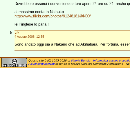
Dovrebbero esserci i convenience store aperti 24 ore su 24, anche qu
al massimo contatta Natsuko
http://www.flickr.com/photos/91248181@N00/
lei l’inglese lo parla !
vb
:
4 Agosto 2008, 12:55
Sono andato oggi sia a Nakano che ad Akihabara. Per fortuna, essendo
Questo sito è (C) 1995-2026 di
Vittorio Bertola
-
Informativa privacy e cooki
Alcuni diritti riservati
secondo la licenza Creative Commons Attribuzione - No