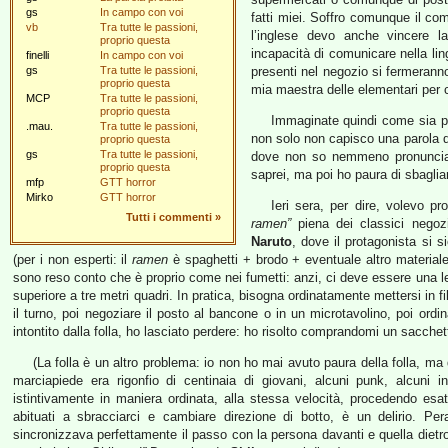
gs
In campo con voi
fatti miei. Soffro comunque il c
vb
Tra tutte le passioni,
l’inglese devo anche vincere l
proprio questa
incapacità di comunicare nella lin
finelli
In campo con voi
gs
Tra tutte le passioni,
presenti nel negozio si fermerann
proprio questa
mia maestra delle elementari per c
MCP
Tra tutte le passioni,
proprio questa
Immaginate quindi come sia pe
.mau.
Tra tutte le passioni,
non solo non capisco una parola de
proprio questa
gs
Tra tutte le passioni,
dove non so nemmeno pronunciare
proprio questa
saprei, ma poi ho paura di sbagliar
mfp
GTT horror
Mirko
GTT horror
Ieri sera, per dire, volevo pr
Tutti i commenti
»
ramen”
piena dei classici negoz
Naruto
, dove il protagonista si 
(per i non esperti: il
ramen
è spaghetti + brodo + eventuale altro materiale 
sono reso conto che è proprio come nei fumetti: anzi, ci deve essere una 
superiore a tre metri quadri. In pratica, bisogna ordinatamente mettersi in fil
il turno, poi negoziare il posto al bancone o in un microtavolino, poi ord
intontito dalla folla, ho lasciato perdere: ho risolto comprandomi un sacchet
(La folla è un altro problema: io non ho mai avuto paura della folla, ma q
marciapiede era rigonfio di centinaia di giovani, alcuni punk, alcuni i
istintivamente in maniera ordinata, alla stessa velocità, procedendo esatt
abituati a sbracciarci e cambiare direzione di botto, è un delirio. P
sincronizzava perfettamente il passo con la persona davanti e quella dietro 