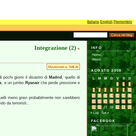
Italiano
English
Piemonteis
Integrazione (2)
INFO
»
:Home:
:About:
Mautematica
,
StillLife
AGOSTO 2008
i pochi giorni il disastro di
Madrid
, quello di
L
M
M
G
V
S
D
s
, e un jumbo
Ryanair
che perde pressione e
1
2
3
4
5
6
7
8
9
10
11
12
13
14
15
16
17
elli meno gravi probabilmente non sarebbero
18
19
20
21
22
23
24
do da terroristi…
25
26
27
28
29
30
31
« Lug
Set »
FACEBOOK