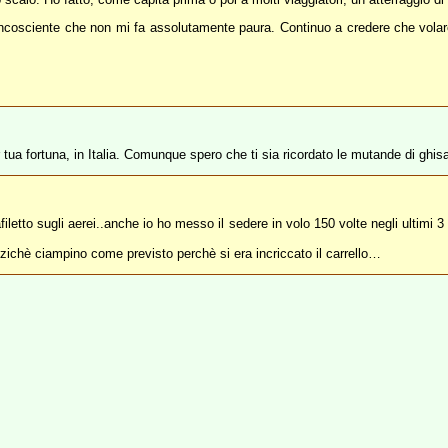
ncosciente che non mi fa assolutamente paura. Continuo a credere che volare 
Per tua fortuna, in Italia. Comunque spero che ti sia ricordato le mutande di ghis
iletto sugli aerei..anche io ho messo il sedere in volo 150 volte negli ultimi 
nzichè ciampino come previsto perchè si era incriccato il carrello…