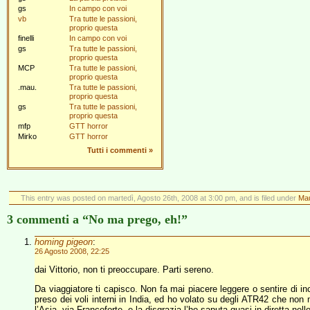
gs
In campo con voi
vb
Tra tutte le passioni,
proprio questa
finelli
In campo con voi
gs
Tra tutte le passioni,
proprio questa
MCP
Tra tutte le passioni,
proprio questa
.mau.
Tra tutte le passioni,
proprio questa
gs
Tra tutte le passioni,
proprio questa
mfp
GTT horror
Mirko
GTT horror
Tutti i commenti
»
This entry was posted on martedì, Agosto 26th, 2008 at 3:00 pm, and is filed under
Mau
3 commenti a “No ma prego, eh!”
homing pigeon
:
26 Agosto 2008, 22:25
dai Vittorio, non ti preoccupare. Parti sereno.
Da viaggiatore ti capisco. Non fa mai piacere leggere o sentire di in
preso dei voli interni in India, ed ho volato su degli ATR42 che non 
l’Asia, via Francoforte, e la disgrazia l’ho saputa quasi in diretta nel