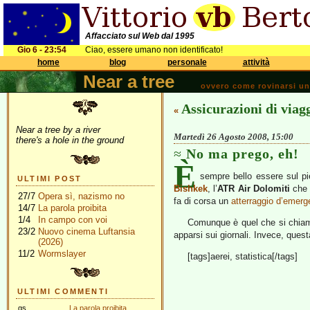
Affacciato sul Web dal 1995
Gio 6 - 23:54
Ciao, essere umano non identificato!
home
blog
personale
attività
Near a tree
ovvero come rovinarsi una 
Assicurazioni di viag
«
Near a tree by a river
Martedì 26 Agosto 2008, 15:00
there's a hole in the ground
No ma prego, eh!
È
sempre bello essere sul pi
ULTIMI POST
Bishkek
, l’
ATR Air Dolomiti
che 
27/7
Opera sì, nazismo no
fa di corsa un
atterraggio d’emer
14/7
La parola proibita
1/4
In campo con voi
Comunque è quel che si chi
23/2
Nuovo cinema Luftansia
apparsi sui giornali. Invece, quest
(2026)
11/2
Wormslayer
[tags]aerei, statistica[/tags]
ULTIMI COMMENTI
gs
La parola proibita