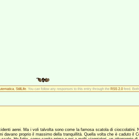
tematica
,
StillLife
. You can follow any responses to this entry through the
RSS 2.0
feed. Both
cidenti aerei. Ma i voli talvolta sono come la famosa scatola di cioccolatini. 
mi davano proprio il massimo della tranquillità. Quella volta che è caduto il 
lo scalo. Ho fatto, come capita prima o poi a molti viaggiatori, un atterraggio d