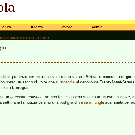
aiuto
il resto
lavoro
admin
brillante carriera in Italia
gio
ede di partenza per un lungo volo aereo verso l’
Africa
, e beccarsi nel giro d
ho preso un sacco di volte che
si incendia
al decollo da
Franz-Josef-Straus
genza
a
Limoges
…
ama un
grappolo statistico
: se non fosse appena successo un evento grave, qu
a settimana fa notizia persino una bottiglia di
salsa ai funghi
scambiata per aci