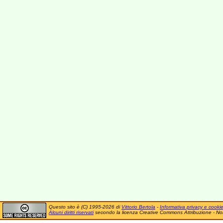
Questo sito è (C) 1995-2026 di
Vittorio Bertola
-
Informativa privacy e cooki
Alcuni diritti riservati
secondo la licenza Creative Commons Attribuzione - No