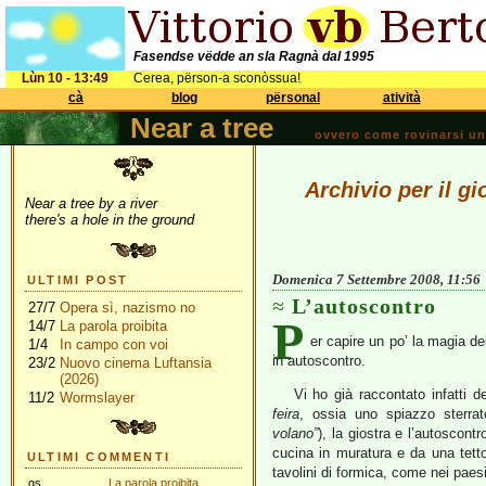
Fasendse vëdde an sla Ragnà dal 1995
Lùn 10 - 13:49
Cerea, përson-a sconòssua!
cà
blog
përsonal
atività
Near a tree
ovvero come rovinarsi una 
Archivio per il g
Near a tree by a river
there's a hole in the ground
Domenica 7 Settembre 2008, 11:56
ULTIMI POST
L’autoscontro
27/7
Opera sì, nazismo no
P
14/7
La parola proibita
er capire un po’ la magia del
1/4
In campo con voi
in autoscontro.
23/2
Nuovo cinema Luftansia
(2026)
Vi ho già raccontato infatti de
11/2
Wormslayer
feira
, ossia uno spiazzo sterra
volano”
), la giostra e l’autoscontr
cucina in muratura e da una tett
ULTIMI COMMENTI
tavolini di formica, come nei paesi 
gs
La parola proibita