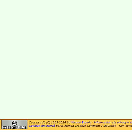
Cost sit a l'è (C) 1995-2026 ëd
Vittorio Bertola
-
Informassion sla privacy e si
Certidun drit riservà
për la licensa Creative Commons Atribussion - Nen comer