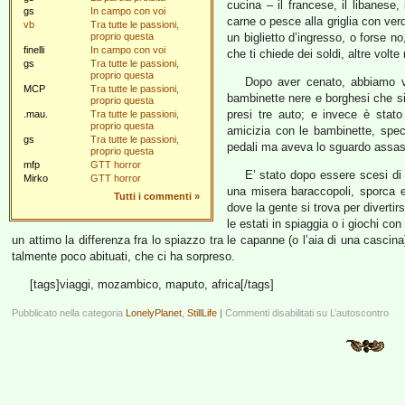
cucina – il francese, il libanese,
gs
In campo con voi
carne o pesce alla griglia con ver
vb
Tra tutte le passioni,
proprio questa
un biglietto d’ingresso, o forse no
finelli
In campo con voi
che ti chiede dei soldi, altre volte
gs
Tra tutte le passioni,
proprio questa
Dopo aver cenato, abbiamo vi
MCP
Tra tutte le passioni,
bambinette nere e borghesi che s
proprio questa
presi tre auto; e invece è stato
.mau.
Tra tutte le passioni,
proprio questa
amicizia con le bambinette, spec
gs
Tra tutte le passioni,
pedali ma aveva lo sguardo assass
proprio questa
mfp
GTT horror
E’ stato dopo essere scesi di 
Mirko
GTT horror
una misera baraccopoli, sporca e
Tutti i commenti
»
dove la gente si trova per divertirs
le estati in spiaggia o i giochi co
un attimo la differenza fra lo spiazzo tra le capanne (o l’aia di una cascin
talmente poco abituati, che ci ha sorpreso.
[tags]viaggi, mozambico, maputo, africa[/tags]
Pubblicato nella categoria
LonelyPlanet
,
StillLife
|
Commenti disabilitati
su L’autoscontro