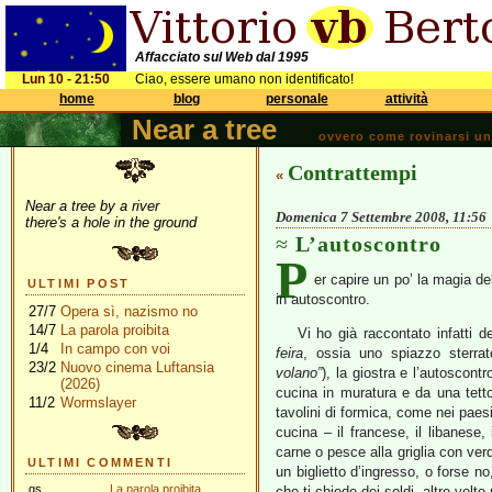
Affacciato sul Web dal 1995
Lun 10 - 21:50
Ciao, essere umano non identificato!
home
blog
personale
attività
Near a tree
ovvero come rovinarsi una 
Contrattempi
«
Near a tree by a river
Domenica 7 Settembre 2008, 11:56
there's a hole in the ground
L’autoscontro
P
er capire un po’ la magia del
ULTIMI POST
in autoscontro.
27/7
Opera sì, nazismo no
14/7
La parola proibita
Vi ho già raccontato infatti de
1/4
In campo con voi
feira
, ossia uno spiazzo sterra
23/2
Nuovo cinema Luftansia
volano”
), la giostra e l’autoscontr
(2026)
cucina in muratura e da una tett
11/2
Wormslayer
tavolini di formica, come nei paesi 
cucina – il francese, il libanese,
carne o pesce alla griglia con ver
ULTIMI COMMENTI
un biglietto d’ingresso, o forse no
gs
La parola proibita
che ti chiede dei soldi, altre volte