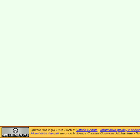
Questo sito è (C) 1995-2026 di
Vittorio Bertola
-
Informativa privacy e cooki
Alcuni diritti riservati
secondo la licenza Creative Commons Attribuzione - No