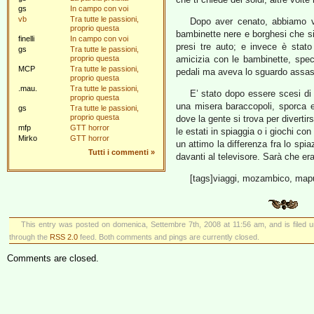
gs
In campo con voi
vb
Tra tutte le passioni,
Dopo aver cenato, abbiamo vi
proprio questa
bambinette nere e borghesi che s
finelli
In campo con voi
presi tre auto; e invece è stato
gs
Tra tutte le passioni,
proprio questa
amicizia con le bambinette, spec
MCP
Tra tutte le passioni,
pedali ma aveva lo sguardo assass
proprio questa
.mau.
Tra tutte le passioni,
E’ stato dopo essere scesi di 
proprio questa
una misera baraccopoli, sporca e
gs
Tra tutte le passioni,
proprio questa
dove la gente si trova per divertirs
mfp
GTT horror
le estati in spiaggia o i giochi co
Mirko
GTT horror
un attimo la differenza fra lo spia
Tutti i commenti
»
davanti al televisore. Sarà che e
[tags]viaggi, mozambico, maput
This entry was posted on domenica, Settembre 7th, 2008 at 11:56 am, and is filed 
through the
RSS 2.0
feed. Both comments and pings are currently closed.
Comments are closed.