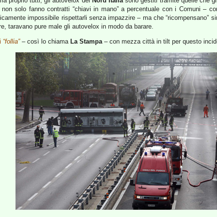
ma proprio tutti, gli autovelox del
Nord Italia
sono gestiti tramite quelle che gl
e non solo fanno contratti “chiavi in mano” a percentuale con i Comuni – con 
aticamente impossibile rispettarli senza impazzire – ma che “ricompensano” sin
re, taravano pure male gli autovelox in modo da barare.
i
“follia”
– così lo chiama
La Stampa
– con mezza città in tilt per questo incid