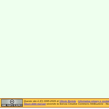
Questo sito è (C) 1995-2026 di
Vittorio Bertola
-
Informativa privacy e cooki
Alcuni diritti riservati
secondo la licenza Creative Commons Attribuzione - No