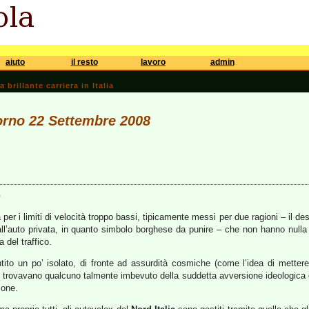
aiuto
il resto
lavoro
admin
brillante carriera in Italia
iorno 22 Settembre 2008
o
per i limiti di velocità troppo bassi, tipicamente messi per due ragioni – il de
 all’auto privata, in quanto simbolo borghese da punire – che non hanno nulla 
 del traffico.
to un po’ isolato, di fronte ad assurdità cosmiche (come l’idea di mettere 
e trovavano qualcuno talmente imbevuto della suddetta avversione ideologica da
ione.