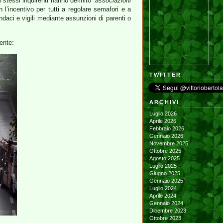
i stessi inquirenti hanno definito
“associazioni
l’incentivo per tutti a regolare semafori e a
daci e vigili mediante assunzioni di parenti o
ente:
TWITTER
ARCHIVI
Luglio 2026
Aprile 2026
Febbraio 2026
Gennaio 2026
Novembre 2025
Ottobre 2025
Agosto 2025
Luglio 2025
Giugno 2025
Gennaio 2025
Luglio 2024
Aprile 2024
Gennaio 2024
Dicembre 2023
Ottobre 2023