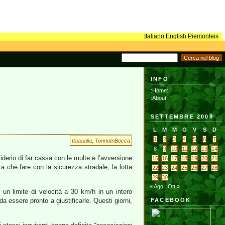
Italiano
English
Piemonteis
INFO
:Home:
:About:
SETTEMBRE 2008
L
M
M
G
V
S
D
1
2
3
4
5
6
7
Itaaaalia
,
TorinoInBocca
8
9
10
11
12
13
14
siderio di far cassa con le multe e l’avversione
15
16
17
18
19
20
21
a che fare con la sicurezza stradale, la lotta
22
23
24
25
26
27
28
29
30
« Ago
Ott »
un limite di velocità a 30 km/h in un intero
 essere pronto a giustificarle. Questi giorni,
FACEBOOK