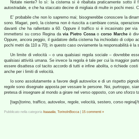
Notate niente? Io sì: la cisterna si è ribaltata praticamente sotto il
autostradale, e che ha staccato decine di migliaia di multe in pochi mesi. 
E’ probabile che non lo sapremo mai; bisognerebbe conoscere la dinamic
sono. Magari, però, la cisterna non è riuscita a cambiare corsia, operazion
davanti che ha rallentato a 60. Oppure il traffico si è incasinato per via
immettersi su corso Regina da
via Pietro Cossa
o
corso Marche
è dive
Oppure, ancora peggio, il guidatore della cisterna ha inchiodato di colpo a
pochi metri da 110 a 70); in questo caso ovviamente la responsabilità è l
Un limite di velocità – o una qualsiasi regola sociale – dovrebbe esse
qualsiasi attività umana. Se invece la regola è tale per cui la maggior part
essere disattesa col tacito accordo di tutti e infine abolita, o richiede cos
anche per i limiti di velocità.
Io sono assolutamente a favore degli autovelox e di un rispetto pignolo
regole sono disegnate apposta per vessare le persone. Noi, purtroppo, siamo
pretesa di insegnare al mondo a girare nel verso opposto, con uno sforzo t
[tags]torino, traffico, autovelox, regole, velocità, sestero, corso regina[/
Pubblicato nella categoria
Itaaaalia
,
TorinoInBocca
|
15 commenti »