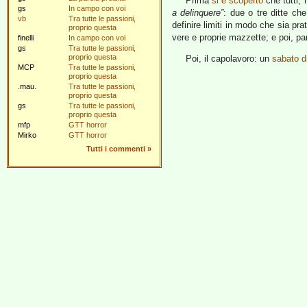
Prima
si è scoperto
che tutti, 
gs
In campo con voi
a delinquere”
: due o tre ditte ch
vb
Tra tutte le passioni,
definire limiti in modo che sia pr
proprio questa
vere e proprie mazzette; e poi, pa
finelli
In campo con voi
gs
Tra tutte le passioni,
proprio questa
Poi, il capolavoro: un
sabato d
MCP
Tra tutte le passioni,
proprio questa
.mau.
Tra tutte le passioni,
proprio questa
gs
Tra tutte le passioni,
proprio questa
mfp
GTT horror
Mirko
GTT horror
Tutti i commenti
»