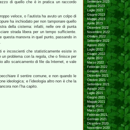
ezzo di quello che è in pratica un raccordo
Settembre 2023
Agosto 2023
Luglio 2023
Giugno 2023
oppo veloce, o l’autista ha avuto un colpo di
Maggio 2023
 oppure ha inchiodato per non tamponare quello
Aprile 2023
ra della cisterna: infatti, nelle ore di punta
Dicembre 2022
iare strada libera per un tempo sufficiente.
Novembre 2022
Ottobre 2022
fare questa manovra in quel punto, passando in
Settembre 2022
.
Agosto 2022
Luglio 2022
i e incoscienti che statisticamente esiste in
Giugno 2022
’è un problema con la regola, che o finisce per
Aprile 2022
io allo scaricamento di file da Internet, e vale
Marzo 2022
Febbraio 2022
Gennaio 2022
ispecchiare il sentire comune, e non quando le
Dicembre 2021
Ottobre 2021
e ideologica; e l’ideologia altro non è che la
Settembre 2021
ancora non l’ha capito.
Agosto 2021
Luglio 2021
Giugno 2021
Maggio 2021
Aprile 2021
Marzo 2021
Febbraio 2021
Gennaio 2021
Dicembre 2020
Novembre 2020