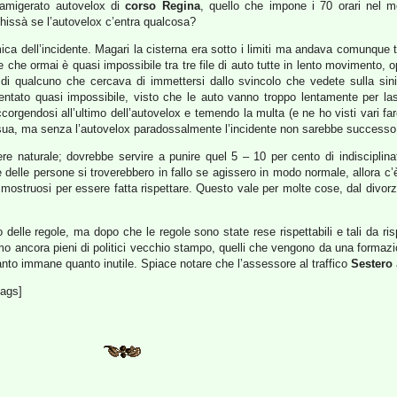
 famigerato autovelox di
corso Regina
, quello che impone i 70 orari nel m
Chissà se l’autovelox c’entra qualcosa?
a dell’incidente. Magari la cisterna era sotto i limiti ma andava comunque tr
e che ormai è quasi impossibile tra tre file di auto tutte in lento movimento,
 di qualcuno che cercava di immettersi dallo svincolo che vedete sulla sinist
ntato quasi impossibile, visto che le auto vanno troppo lentamente per lasc
ccorgendosi all’ultimo dell’autovelox e temendo la multa (e ne ho visti vari 
a sua, ma senza l’autovelox paradossalmente l’incidente non sarebbe successo
re naturale; dovrebbe servire a punire quel 5 – 10 per cento di indisciplinat
e delle persone si troverebbero in fallo se agissero in modo normale, allora c
ti mostruosi per essere fatta rispettare. Questo vale per molte cose, dal divorz
 delle regole, ma dopo che le regole sono state rese rispettabili e tali da r
 ancora pieni di politici vecchio stampo, quelli che vengono da una formazion
anto immane quanto inutile. Spiace notare che l’assessore al traffico
Sestero
tags]