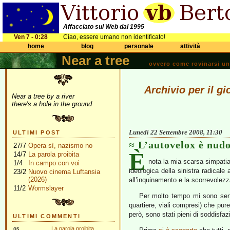
Affacciato sul Web dal 1995
Ven 7 - 0:28
Ciao, essere umano non identificato!
home
blog
personale
attività
Near a tree
ovvero come rovinarsi una 
Archivio per il g
Near a tree by a river
there's a hole in the ground
Lunedì 22 Settembre 2008, 11:30
ULTIMI POST
L’autovelox è nud
27/7
Opera sì, nazismo no
È
14/7
La parola proibita
nota la mia scarsa simpatia 
1/4
In campo con voi
ideologica della sinistra radicale
23/2
Nuovo cinema Luftansia
(2026)
all’inquinamento e la scorrevolezza
11/2
Wormslayer
Per molto tempo mi sono senti
quartiere, viali compresi) che pur
però, sono stati pieni di soddisfaz
ULTIMI COMMENTI
gs
La parola proibita