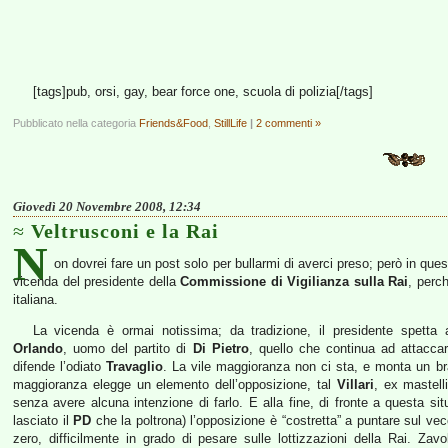
[tags]pub, orsi, gay, bear force one, scuola di polizia[/tags]
Pubblicato nella categoria
Friends&Food
,
StillLife
|
2 commenti »
Giovedì 20 Novembre 2008, 12:34
Veltrusconi e la Rai
N
on dovrei fare un post solo per bullarmi di averci preso; però in que
vicenda del presidente della
Commissione di Vigilianza sulla Rai
, perc
italiana.
La vicenda è ormai notissima; da tradizione, il presidente spetta al
Orlando
, uomo del partito di
Di Pietro
, quello che continua ad attacc
difende l’odiato
Travaglio
. La vile maggioranza non ci sta, e monta un bra
maggioranza elegge un elemento dell’opposizione, tal
Villari
, ex mastell
senza avere alcuna intenzione di farlo. E alla fine, di fronte a questa situ
lasciato il
PD
che la poltrona) l’opposizione è “costretta” a puntare sul ve
zero, difficilmente in grado di pesare sulle lottizzazioni della Rai. Zav