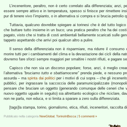
L’inceneritore, peraltro, non è certo correlato alla differenziata; anz
essere sempre attivo e in temperatura, spesso si finisce per rimettere insieme 
pur di tenere vivo l’impianto, o in alternativa si compra e si brucia petrolio q
Tuttavia, qualcuno dovrebbe spiegare ai torinesi che è del tutto logico 
che buttare tutto insieme in un buco; una pratica peraltro che ha dei co
pagato, visto che si tratta di costi ambientali bellamente scaricati sulle ge
tappeto aspettando che arrivi poi qualcun altro a pulire.
Il senso della differenziata non è risparmiare, ma ridurre il consumo 
morire tutti per i cambiamenti del clima e la devastazione dei cicli della na
dovremo fare sforzi sempre maggiori per smaltire i nostri rifiuti, e pagare se
Capisco che non sia un discorso popolare; forse, anzi, è meglio crear
l’alternativa
“bruciamo tutto e sbattiamocene”
prenda piede, e nessuno prote
assurda – ma
spinta dai politici
per i motivi di cui sopra – che gli incenerit
pubblici, per ingrassare la saccoccia delle paramunicipalizzate (monopol
pensare che bruciare un oggetto (generando comunque delle ceneri che van
nuovo oggetto uguale in seguito) sia altrettanto ecologico che riciclare, 
non ne parla, non educa, e si limita a sparare a zero sulla differenziata.
[tags]la stampa, torino, giornalismo, etica, rifiuti, inceneritori, raccolta d
Pubblicato nella categoria
NewGlobal
,
TorinoInBocca
|
5 commenti »