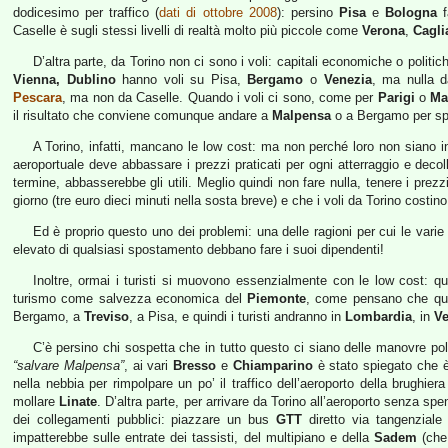
dodicesimo per traffico (
dati di ottobre 2008
): persino
Pisa
e
Bologna
f
Caselle è sugli stessi livelli di realtà molto più piccole come
Verona
,
Cagli
D’altra parte, da Torino non ci sono i voli: capitali economiche o polit
Vienna, Dublino
hanno voli su Pisa,
Bergamo
o
Venezia
, ma nulla 
Pescara
, ma non da Caselle. Quando i voli ci sono, come per
Parigi
o
Ma
il risultato che conviene comunque andare a
Malpensa
o a Bergamo per sp
A Torino, infatti, mancano le low cost: ma non perché loro non siano i
aeroportuale deve abbassare i prezzi praticati per ogni atterraggio e decoll
termine, abbasserebbe gli utili. Meglio quindi non fare nulla, tenere i prezz
giorno (tre euro dieci minuti nella sosta breve) e che i voli da Torino costino
Ed è proprio questo uno dei problemi: una delle ragioni per cui le vari
elevato di qualsiasi spostamento debbano fare i suoi dipendenti!
Inoltre, ormai i turisti si muovono essenzialmente con le low cost: qu
turismo come salvezza economica del
Piemonte
, come pensano che que
Bergamo, a
Treviso
, a Pisa, e quindi i turisti andranno in
Lombardia
, in
Ve
C’è persino chi sospetta che in tutto questo ci siano delle manovre pol
“salvare Malpensa”
, ai vari
Bresso
e
Chiamparino
è stato spiegato che è 
nella nebbia per rimpolpare un po’ il traffico dell’aeroporto della brughie
mollare
Linate
. D’altra parte, per arrivare da Torino all’aeroporto senza spe
dei collegamenti pubblici: piazzare un bus
GTT
diretto via tangenzial
impatterebbe sulle entrate dei tassisti, del multipiano e della
Sadem
(che 