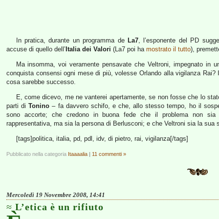
In pratica, durante un programma de
La7
, l’esponente del PD sugge
accuse di quello dell’
Italia dei Valori
(La7 poi ha
mostrato il tutto
), premett
Ma insomma, voi veramente pensavate che Veltroni, impegnato in una
conquista consensi ogni mese di più, volesse Orlando alla vigilanza Rai? Io
cosa sarebbe successo.
E, come dicevo, me ne vanterei apertamente, se non fosse che lo stato d
parti di
Tonino
– fa davvero schifo, e che, allo stesso tempo, ho il sos
sono accorte; che credono in buona fede che il problema non sia s
rappresentativa, ma sia la persona di Berlusconi; e che Veltroni sia la sua 
[tags]politica, italia, pd, pdl, idv, di pietro, rai, vigilanza[/tags]
Pubblicato nella categoria
Itaaaalia
|
11 commenti »
Mercoledì 19 Novembre 2008, 14:41
L’etica è un rifiuto