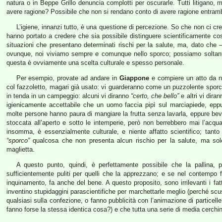
natura o in Beppe Grillo denuncia complotti per oscurarle. Tutti litigano,
avere ragione? Possibile che non si rendano conto di avere ragione entram
L’igiene, innanzi tutto, è una questione di percezione. So che non ci cre
hanno portato a credere che sia possibile distinguere scientificamente c
situazioni che presentano determinati rischi per la salute, ma, dato che –
ovunque, noi viviamo sempre e comunque nello sporco; possiamo soltanto
questa è ovviamente una scelta culturale e spesso personale.
Per esempio, provate ad andare in
Giappone
e compiere un atto da no
col fazzoletto, magari già usato: vi guarderanno come un puzzolente sporc
in tenda in un campeggio: alcuni vi diranno
“certo, che bello”
e altri vi dira
igienicamente accettabile che un uomo faccia pipì sul marciapiede, eppur
molte persone hanno paura di mangiare la frutta senza lavarla, eppure bev
stoccata all’aperto e sotto le intemperie, però non berrebbero mai l’acqu
insomma, è essenzialmente culturale, e niente affatto scientifico; tanto
“sporco”
qualcosa che non presenta alcun rischio per la salute, ma so
maglietta.
A questo punto, quindi, è perfettamente possibile che la pallina, 
sufficientemente puliti per quelli che la apprezzano; e se nel contempo f
inquinamento, fa anche del bene. A questo proposito, sono irrilevanti i fatt
inventino stupidaggini parascientifiche per marchettarle meglio (perché scu
qualsiasi sulla confezione, o fanno pubblicità con l’animazione di particell
fanno forse la stessa identica cosa?) e che tutta una serie di media cerchin