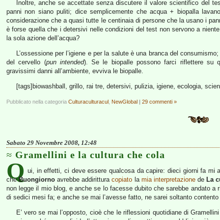
Inoltre, anche se accettate senza discutere il valore scientifico del te
panni non siano puliti; dice semplicemente che acqua + biopalla lavano
considerazione che a quasi tutte le centinaia di persone che la usano i panni
è forse quella che i detersivi nelle condizioni del test non servono a nien
la sola azione dell’acqua?
L’ossessione per l’igiene e per la salute è una branca del consumismo; 
del cervello (
pun intended
). Se le biopalle possono farci riflettere 
gravissimi danni all’ambiente, evviva le biopalle.
[tags]biowashball, grillo, rai tre, detersivi, pulizia, igiene, ecologia, scie
Pubblicato nella categoria
Culturaculturacul
,
NewGlobal
|
29 commenti »
Sabato 29 Novembre 2008, 12:48
Gramellini e la cultura che cola
Q
ui, in effetti, ci deve essere qualcosa da capire: dieci giorni fa mi
che
Buongiorno
avrebbe addirittura
copiato
la
mia interpretazione
de
La c
non legge il mio blog, e anche se lo facesse dubito che sarebbe andato a ri
di sedici mesi fa; e anche se mai l’avesse fatto, ne sarei soltanto contento
E’ vero se mai l’opposto, cioè che le riflessioni quotidiane di Gramellin