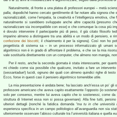
Naturalmente, di fronte a una platea di professori europei – metà scienzia
palla; dopodiché hanno cercato gentilmente di far notare alla signora che
razionalizzabili, come l’empatia, la creatività e l’intelligenza emotiva, che
naturalmente si sarebbero sviluppate anche altre capacità (presumo c
razionalizzare sia incompatibile con esse) e che comunque la cosa più impor
è dovuto intervenire il partecipante più di peso, il già citato filosofo 
imparino almeno a distinguere tra una abilità e un modo di pensiero, e r
confezione dei biscotti
; il chiarimento è per la signora). Così non ho p
progettista di sistema sa – in un processo informatizzato gli umani so
algoritmico non è in grado di affrontare il problema, e che se la mia ri
vale sostituirla direttamente con un computer, che almeno non mangia, non
Per il resto, anche la seconda giornata è stata interessante, per quant
mi chiedo come sia possibile che qualcuno, invitato a fare un intervento 
(sessantadue!) lucidi, ognuno dei quali con almeno quindici righe di testo
Ecco, forse in questi casi il pensiero algoritmico tornerebbe utile.
La mia presentazione è andata bene; ha lasciato anch’essa un po’ gli o
professore americano che aveva capito esattamente l’opposto (io sostenev
solo per consenso, mentre lui aveva capito che io sostenessi, come da p
struttura di Internet essa non si possa governare). Alla fine tutti, persin
ulteriori dettagli (nonché la fatidica domanda
“ma tu in che università 
esperienza specifica in un campo politologico all’avanguardia non sia sta
ulteriormente osservare l’abisso culturale tra l’università italiana e quella e