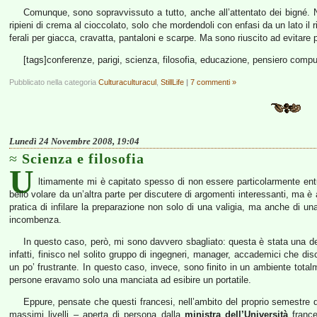
Comunque, sono sopravvissuto a tutto, anche all’attentato dei bigné. N
ripieni di crema al cioccolato, solo che mordendoli con enfasi da un lato il 
ferali per giacca, cravatta, pantaloni e scarpe. Ma sono riuscito ad evitare 
[tags]conferenze, parigi, scienza, filosofia, educazione, pensiero compu
Pubblicato nella categoria
Culturaculturacul
,
StillLife
|
7 commenti »
Lunedì 24 Novembre 2008, 19:04
Scienza e filosofia
U
ltimamente mi è capitato spesso di non essere particolarmente entu
bello volare da un’altra parte per discutere di argomenti interessanti, ma 
pratica di infilare la preparazione non solo di una valigia, ma anche di un
incombenza.
In questo caso, però, mi sono davvero sbagliato: questa è stata una delle
infatti, finisco nel solito gruppo di ingegneri, manager, accademici che d
un po’ frustrante. In questo caso, invece, sono finito in un ambiente tot
persone eravamo solo una manciata ad esibire un portatile.
Eppure, pensate che questi francesi, nell’ambito del proprio semestre
massimi livelli – aperta di persona dalla
ministra dell’Università
france