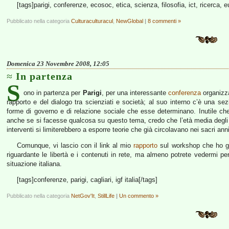
[tags]parigi, conferenze, ecosoc, etica, scienza, filosofia, ict, ricerca, e
Pubblicato nella categoria
Culturaculturacul
,
NewGlobal
|
8 commenti »
Domenica 23 Novembre 2008, 12:05
In partenza
S
ono in partenza per
Parigi
, per una interessante
conferenza
organizz
rapporto e del dialogo tra scienziati e società; al suo interno c’è una sez
forme di governo e di relazione sociale che esse determinano. Inutile ch
anche se si facesse qualcosa su questo tema, credo che l’età media degli i
interventi si limiterebbero a esporre teorie che già circolavano nei sacri anni
Comunque, vi lascio con il link al mio
rapporto
sul workshop che ho g
riguardante le libertà e i contenuti in rete, ma almeno potrete vedermi pe
situazione italiana.
[tags]conferenze, parigi, cagliari, igf italia[/tags]
Pubblicato nella categoria
NetGov'It
,
StillLife
|
Un commento »