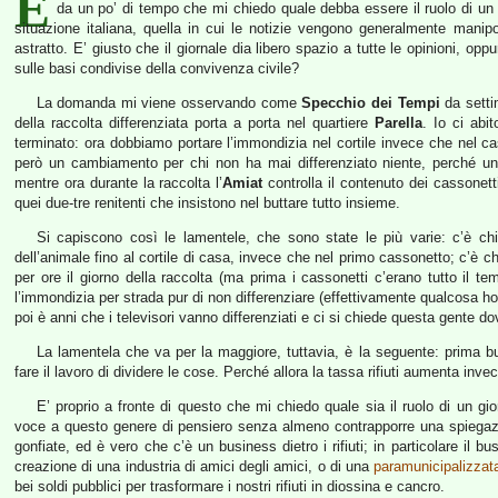
È
da un po’ di tempo che mi chiedo quale debba essere il ruolo di un gi
situazione italiana, quella in cui le notizie vengono generalmente manipo
astratto. E’ giusto che il giornale dia libero spazio a tutte le opinioni, o
sulle basi condivise della convivenza civile?
La domanda mi viene osservando come
Specchio dei Tempi
da setti
della raccolta differenziata porta a porta nel quartiere
Parella
. Io ci abi
terminato: ora dobbiamo portare l’immondizia nel cortile invece che nel 
però un cambiamento per chi non ha mai differenziato niente, perché una 
mentre ora durante la raccolta l’
Amiat
controlla il contenuto dei cassonet
quei due-tre renitenti che insistono nel buttare tutto insieme.
Si capiscono così le lamentele, che sono state le più varie: c’è chi 
dell’animale fino al cortile di casa, invece che nel primo cassonetto; c’è c
per ore il giorno della raccolta (ma prima i cassonetti c’erano tutto il 
l’immondizia per strada pur di non differenziare (effettivamente qualcosa h
poi è anni che i televisori vanno differenziati e ci si chiede questa gente d
La lamentela che va per la maggiore, tuttavia, è la seguente: prima 
fare il lavoro di dividere le cose. Perché allora la tassa rifiuti aumenta inve
E’ proprio a fronte di questo che mi chiedo quale sia il ruolo di un gi
voce a questo genere di pensiero senza almeno contrapporre una spiegazio
gonfiate, ed è vero che c’è un business dietro i rifiuti; in particolare il bu
creazione di una industria di amici degli amici, o di una
paramunicipalizzat
bei soldi pubblici per trasformare i nostri rifiuti in diossina e cancro.