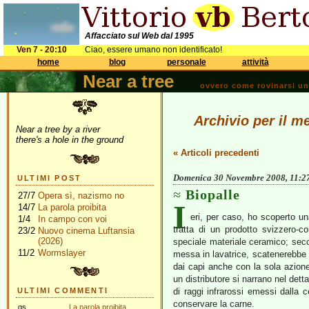
Affacciato sul Web dal 1995
Ven 7 - 20:10
Ciao, essere umano non identificato!
home
blog
personale
attività
Near a tree
ovvero come rovinarsi una 
Archivio per il 
Near a tree by a river
there's a hole in the ground
« Articoli precedenti
Domenica 30 Novembre 2008, 11:2
ULTIMI POST
Biopalle
27/7
Opera sì, nazismo no
I
14/7
La parola proibita
eri, per caso, ho scoperto u
1/4
In campo con voi
tratta di un prodotto svizzero-c
23/2
Nuovo cinema Luftansia
(2026)
speciale materiale ceramico; second
11/2
Wormslayer
messa in lavatrice, scatenerebbe d
dai capi anche con la sola azione d
un distributore si narrano nel detta
ULTIMI COMMENTI
di raggi infrarossi emessi dalla c
conservare la carne.
gs
La parola proibita