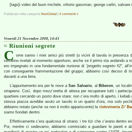
[tags]i video del buon michele, vittorio gassman, george carlin, salvare i
Pubblicato nella categoria
NewGlobal
|
4 commenti »
Venerdì 21 Novembre 2008, 14:43
Riunioni segrete
C
ome sanno i miei amici più stretti (o vicini di tavola in presenza
verranno rivelati al momento opportuno, anche se il primo sta andando a ro
ero impegnato in una fondamentale riunione di
“progetto segreto #2”
, all
con conseguente frammentazione del gruppo; abbiamo così deciso di trov
davanti a una birra.
L’appuntamento era per le nove a
San Salvario
, al
Biberon
, un locali
strapieno. Così, dopo mezz’oretta di attesa per recuperare tutti i partecip
quartiere cercando un posto dove stare; non c’era molto di aperto, i kebab 
stessa piazza avrebbe avuto un tavolo in un quarto d’ora, ma solo pochi 
abbiamo notato (anche se non è molto appariscente) la
ristovineria Zi’ B
siamo fiondati dentro.
Effettivamente c’era qualcosa di strano: i tre tizi che c’erano dentro er
Poi, mentre ci sedevamo, abbiamo cominciato a guardare le pareti e abb
manifesti di mostre un po’ particolari e di campagne contro l’AIDS. Insom