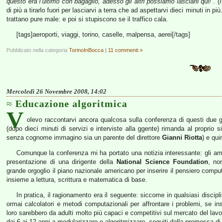
questo era l’ultimo con bagaglio, adesso gli altri possiamo lasciarli qui!”
. (
di più a tirarlo fuori per lasciarvi a terra che ad aspettarvi dieci minuti in
trattano pure male: e poi si stupiscono se il traffico cala.
[tags]aeroporti, viaggi, torino, caselle, malpensa, aerei[/tags]
Pubblicato nella categoria
TorinoInBocca
|
11 commenti »
Mercoledì 26 Novembre 2008, 14:02
Educazione algoritmica
V
olevo raccontarvi ancora qualcosa sulla conferenza di questi due g
(dopo dieci minuti di servizi e interviste alla ggente) rimanda al proprio s
senza cognome immagino sia un parente del direttore
Gianni Riotta
) e qui
Comunque la conferenza mi ha portato una notizia interessante: gli ameri
presentazione di una dirigente della
National Science Foundation
, no
grande orgoglio il piano nazionale americano per inserire il pensiero comput
insieme a lettura, scrittura e matematica di base.
In pratica, il ragionamento era il seguente: siccome in qualsiasi discipl
ormai calcolatori e metodi computazionali per affrontare i problemi, se
loro sarebbero da adulti molto più capaci e competitivi sul mercato del la
dai 6 ai 12 anni a modularizzare e algoritmizzare, seguiti dalla promessa 