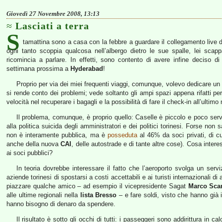
Giovedì 27 Novembre 2008, 13:13
Lasciati a terra
S
tamattina sono a casa con la febbre a guardare il collegamento live 
ogni tanto scoppia qualcosa nell’albergo dietro le sue spalle, lei sca
ricomincia a parlare. In effetti, sono contento di avere infine deciso di
settimana prossima a
Hyderabad
!
Proprio per via dei miei frequenti viaggi, comunque, volevo dedicare un 
si rende conto dei problemi; vede soltanto gli ampi spazi appena rifatti pe
velocità nel recuperare i bagagli e la possibilità di fare il check-in all’ultim
Il problema, comunque, è proprio quello: Caselle è piccolo e poco servi
alla politica suicida degli amministratori e dei politici torinesi. Forse non 
non è interamente pubblica, ma è
posseduta
al 46% da soci privati, di cu
anche della nuova
CAI
, delle autostrade e di tante altre cose). Cosa inter
ai soci pubblici?
In teoria dovrebbe interessare il fatto che l’aeroporto svolga un servizi
aziende torinesi di spostarsi a costi accettabili e ai turisti internazionali di 
piazzare qualche amico – ad esempio il vicepresidente Sagat
Marco Sca
alle ultime regionali nella
lista Bresso
– e fare soldi, visto che hanno già 
hanno bisogno di denaro da spendere.
Il risultato è sotto gli occhi di tutti: i passeggeri sono addirittura in ca