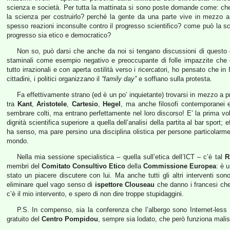
scienza e società. Per tutta la mattinata si sono poste domande come: ch
la scienza per costruirlo? perché la gente da una parte vive in mezzo a 
spesso reazioni inconsulte contro il progresso scientifico? come può la s
progresso sia etico e democratico?
Non so, può darsi che anche da noi si tengano discussioni di questo g
staminali come esempio negativo e preoccupante di folle impazzite che c
tutto irrazionali e con aperta ostilità verso i ricercatori, ho pensato che in
cittadini, i politici organizzano il
“family day”
e soffiano sulla protesta.
Fa effettivamente strano (ed è un po’ inquietante) trovarsi in mezzo a 
tra
Kant
,
Aristotele
,
Cartesio
,
Hegel
, ma anche filosofi contemporanei 
sembrare colti, ma entrano perfettamente nel loro discorso! E’ la prima vol
dignità scientifica superiore a quella dell’analisi della partita al bar sport
ha senso, ma pare persino una disciplina olistica per persone particolarm
mondo.
Nella mia sessione specialistica – quella sull’etica dell’ICT – c’è tal
R
membri del
Comitato Consultivo Etico
della
Commissione Europea
: è 
stato un piacere discutere con lui. Ma anche tutti gli altri interventi sono
eliminare quel vago senso di
ispettore Clouseau
che danno i francesi che
c’è il mio intervento, e spero di non dire troppe stupidaggini.
P.S. In compenso, sia la conferenza che l’albergo sono Internet-less e
gratuito del
Centro Pompidou
, sempre sia lodato, che però funziona mali