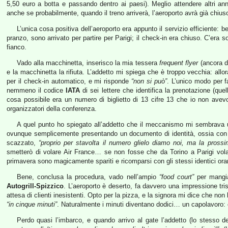
5,50 euro a botta e passando dentro ai paesi). Meglio attendere altri an
anche se probabilmente, quando il treno arriverà, l’aeroporto avrà già chiu
L’unica cosa positiva dell’aeroporto era appunto il servizio efficiente:
pranzo, sono arrivato per partire per Parigi; il check-in era chiuso. C’era
fianco.
Vado alla macchinetta, inserisco la mia tessera
frequent flyer
(ancora d
e la macchinetta la rifiuta. L’addetto mi spiega che è troppo vecchia: al
per il check-in automatico, e mi risponde
“non si può”
. L’unico modo per f
nemmeno il codice
IATA
di sei lettere che identifica la prenotazione (que
cosa possibile era un numero di biglietto di 13 cifre 13 che io non avevo
organizzatori della conferenza.
A quel punto ho spiegato all’addetto che il meccanismo mi sembrava u
ovunque semplicemente presentando un documento di identità, ossia con 
scazzato,
“proprio per stavolta il numero glielo diamo noi, ma la prossi
smetterò di volare Air France… se non fosse che da Torino a Parigi vola
primavera sono magicamente spariti e ricomparsi con gli stessi identici or
Bene, conclusa la procedura, vado nell’ampio
“food court”
per mangia
Autogrill-Spizzico
. L’aeroporto è deserto, fa davvero una impressione tris
attesa di clienti inesistenti. Opto per la pizza, e la signora mi dice che 
“in cinque minuti”
. Naturalmente i minuti diventano dodici… un capolavoro: c
Perdo quasi l’imbarco, e quando arrivo al gate l’addetto (lo stesso