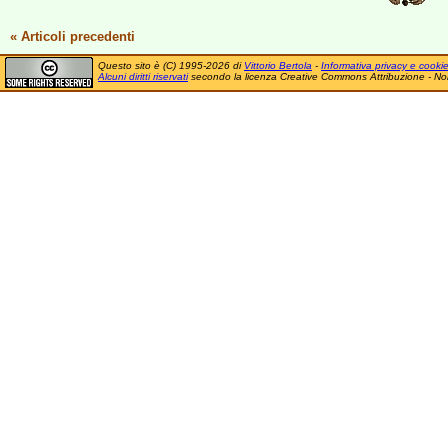
« Articoli precedenti
Questo sito è (C) 1995-2026 di
Vittorio Bertola
-
Informativa privacy e cooki
Alcuni diritti riservati
secondo la licenza Creative Commons Attribuzione - No