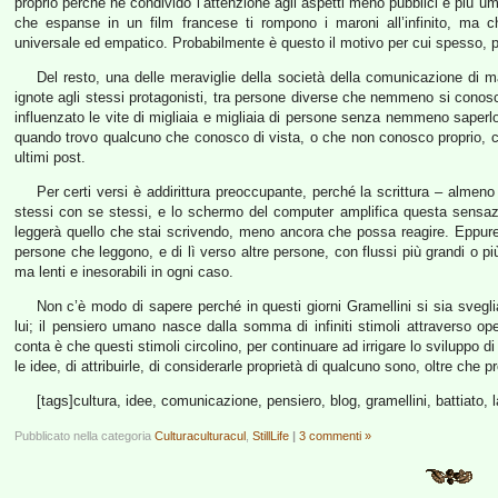
proprio perché ne condivido l’attenzione agli aspetti meno pubblici e più um
che espanse in un film francese ti rompono i maroni all’infinito, ma 
universale ed empatico. Probabilmente è questo il motivo per cui spesso, 
Del resto, una delle meraviglie della società della comunicazione di 
ignote agli stessi protagonisti, tra persone diverse che nemmeno si conosc
influenzato le vite di migliaia e migliaia di persone senza nemmeno saper
quando trovo qualcuno che conosco di vista, o che non conosco proprio, 
ultimi post.
Per certi versi è addirittura preoccupante, perché la scrittura – almeno 
stessi con se stessi, e lo schermo del computer amplifica questa sensa
leggerà quello che stai scrivendo, meno ancora che possa reagire. Eppure,
persone che leggono, e di lì verso altre persone, con flussi più grandi o pi
ma lenti e inesorabili in ogni caso.
Non c’è modo di sapere perché in questi giorni Gramellini si sia sveg
lui; il pensiero umano nasce dalla somma di infiniti stimoli attraverso
conta è che questi stimoli circolino, per continuare ad irrigare lo sviluppo d
le idee, di attribuirle, di considerarle proprietà di qualcuno sono, oltre che
[tags]cultura, idee, comunicazione, pensiero, blog, gramellini, battiato, l
Pubblicato nella categoria
Culturaculturacul
,
StillLife
|
3 commenti »