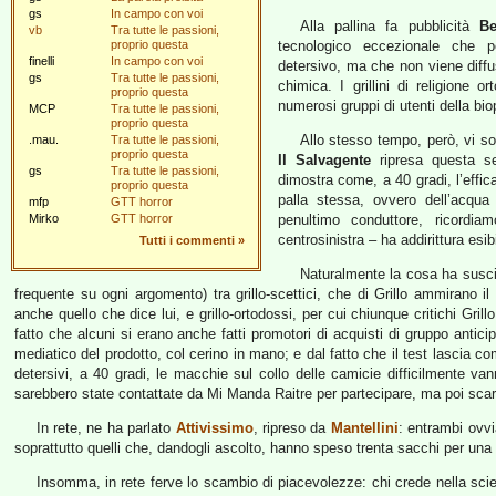
gs
In campo con voi
Alla pallina fa pubblicità
Be
vb
Tra tutte le passioni,
proprio questa
tecnologico eccezionale che pe
finelli
In campo con voi
detersivo, ma che non viene diffus
gs
Tra tutte le passioni,
chimica. I grillini di religione 
proprio questa
numerosi gruppi di utenti della bio
MCP
Tra tutte le passioni,
proprio questa
Allo stesso tempo, però, vi son
.mau.
Tra tutte le passioni,
proprio questa
Il Salvagente
ripresa questa s
gs
Tra tutte le passioni,
dimostra come, a 40 gradi, l’effica
proprio questa
palla stessa, ovvero dell’acqua
mfp
GTT horror
Mirko
GTT horror
penultimo conduttore, ricordia
centrosinistra – ha addirittura esib
Tutti i commenti
»
Naturalmente la cosa ha susci
frequente su ogni argomento) tra grillo-scettici, che di Grillo ammirano 
anche quello che dice lui, e grillo-ortodossi, per cui chiunque critichi Grill
fatto che alcuni si erano anche fatti promotori di acquisti di gruppo anti
mediatico del prodotto, col cerino in mano; e dal fatto che il test lascia 
detersivi, a 40 gradi, le macchie sul collo delle camicie difficilmente 
sarebbero state contattate da Mi Manda Raitre per partecipare, ma poi scart
In rete, ne ha parlato
Attivissimo
, ripreso da
Mantellini
: entrambi ovvi
soprattutto quelli che, dandogli ascolto, hanno speso trenta sacchi per una p
Insomma, in rete ferve lo scambio di piacevolezze: chi crede nella sci