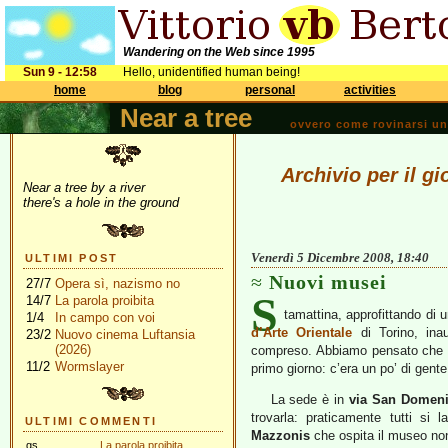
Wandering on the Web since 1995
Sun 9 - 12:58
Hello, unidentified human being!
home
blog
personal
activities
Near a tree
ovvero come rovinarsi una 
Archivio per il g
Near a tree by a river
there's a hole in the ground
Venerdì 5 Dicembre 2008, 18:40
ULTIMI POST
Nuovi musei
27/7
Opera sì, nazismo no
S
14/7
La parola proibita
tamattina, approfittando di 
1/4
In campo con voi
d’Arte Orientale
di Torino, inau
23/2
Nuovo cinema Luftansia
(2026)
compreso. Abbiamo pensato che nel
11/2
Wormslayer
primo giorno: c’era un po’ di gent
La sede è in
via San Domeni
trovarla: praticamente tutti si
ULTIMI COMMENTI
Mazzonis
che ospita il museo non
gs
La parola proibita