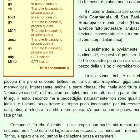
da torinese, è praticamente davan
gs
In campo con voi
vb
Tra tutte le passioni,
Il museo è dedicato alle collezi
proprio questa
della
Compagnia di San Paol
finelli
In campo con voi
gs
Tra tutte le passioni,
Himalaya
e mondo arabo (Himal
proprio questa
avrebbe fatto protestare l’ambasc
MCP
Tra tutte le passioni,
sezione, nonostante ci sia tuttora
proprio questa
diversi corpi diplomatici).
.mau.
Tra tutte le passioni,
proprio questa
gs
Tra tutte le passioni,
L’allestimento è ovviamente m
proprio questa
audioguide; e questo è positivo. 
mfp
GTT horror
in tre o quattro punti non sei sic
Mirko
GTT horror
pezzo della visita; ci vorrebbero d
Tutti i commenti
»
La collezione, beh, è quel c
piccola ma piena di opere bellissime, tra cui una magnifica, gigante
meravigliose. Interessante anche la parte cinese, che risale addirittura
“medioevo cinese”
, e di mancare completamente di tutta quella parte che 
Ming
. Il resto, secondo me è paccottiglia: naturalmente non sono qualifi
indiani e tibetani sono troppe e troppo poco inconsuete per interessare
calligrafici, è relegata in soffitta non a caso: c’è perché non si poteva
fate prima.
Comunque, fin che è gratis – o se proprio non avete mai messo nas
secondo me i 7,50 euro del biglietto sono eccessivi, almeno per il momen
Torino, e spero che col tempo la collezione possa espandersi.