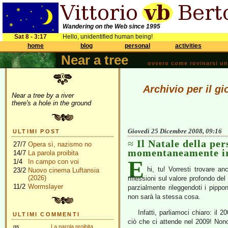
Wandering on the Web since 1995
Sat 8 - 3:17
Hello, unidentified human being!
home
blog
personal
activities
Near a tree
ovvero come rovinarsi una 
Archivio per il g
Near a tree by a river
there's a hole in the ground
Giovedì 25 Dicembre 2008, 09:16
ULTIMI POST
Il Natale della pe
27/7
Opera sì, nazismo no
momentaneamente ir
14/7
La parola proibita
E
1/4
In campo con voi
hi, tu! Vorresti trovare a
23/2
Nuovo cinema Luftansia
(2026)
riflessioni sul valore profondo del
11/2
Wormslayer
parzialmente rileggendoti i pippo
non sarà la stessa cosa.
Infatti, parliamoci chiaro: il
ULTIMI COMMENTI
ciò che ci attende nel 2009! Nonost
gs
La parola proibita