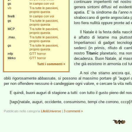
continuare imperterriti nel nostr
gs
In campo con voi
genera sintomi diffusi ed evidenti
vb
Tra tutte le passioni,
proprio questa
apatia. E’ la sindrome da
l’anno 
finelli
In campo con voi
straboccano di gente angosciata pe
gs
Tra tutte le passioni,
loro fiera nullità oppure pronte ad 
proprio questa
MCP
Tra tutte le passioni,
Il Natale è la festa della nas
proprio questa
è affatto di letame ma piuttos
.mau.
Tra tutte le passioni,
proprio questa
Imperliamoci di gadget tecnologi
gs
Tra tutte le passioni,
sederci (in primis, rifiuto di ca
proprio questa
nostro
Titanic
planetario, ma non 
mfp
GTT horror
Mirko
GTT horror
decadenza. Buon Natale, al massi
che già esistono in armonia col tu
Tutti i commenti
»
A noi che stiamo ancora qui, 
oblò rigorosamente abbassate, si possono al massimo portare gli
“auguri 
per non offendere nessuno è candeggiare ogni valore, e cercare la vita nel
E quindi, buoni auguri di stagione a tutti: con tutto il gusto pieno del nos
[tags]natale, auguri, occidente, consumismo, tempi che corrono, cccp[/
Pubblicato nella categoria
Life&Universe
|
3 commenti »