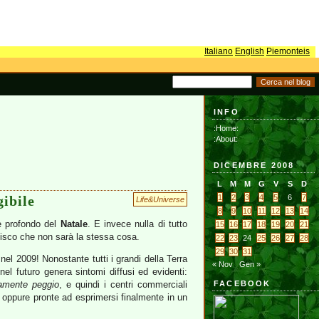
Italiano
English
Piemonteis
INFO
:Home:
:About:
DICEMBRE 2008
L
M
M
G
V
S
D
ibile
1
2
3
4
5
6
7
Life&Universe
8
9
10
11
12
13
14
re profondo del
Natale
. E invece nulla di tutto
15
16
17
18
19
20
21
tisco che non sarà la stessa cosa.
22
23
24
25
26
27
28
29
30
31
nel 2009! Nonostante tutti i grandi della Terra
« Nov
Gen »
nel futuro genera sintomi diffusi ed evidenti:
ramente peggio
, e quindi i centri commerciali
FACEBOOK
tà oppure pronte ad esprimersi finalmente in un