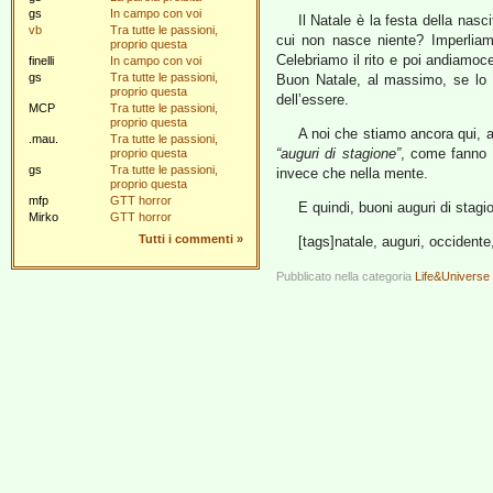
gs
In campo con voi
Il Natale è la festa della nas
vb
Tra tutte le passioni,
cui non nasce niente? Imperliamoc
proprio questa
Celebriamo il rito e poi andiamoc
finelli
In campo con voi
gs
Tra tutte le passioni,
Buon Natale, al massimo, se lo d
proprio questa
dell’essere.
MCP
Tra tutte le passioni,
proprio questa
A noi che stiamo ancora qui, a
.mau.
Tra tutte le passioni,
“auguri di stagione”
, come fanno g
proprio questa
gs
Tra tutte le passioni,
invece che nella mente.
proprio questa
mfp
GTT horror
E quindi, buoni auguri di stagio
Mirko
GTT horror
Tutti i commenti
»
[tags]natale, auguri, occident
Pubblicato nella categoria
Life&Universe