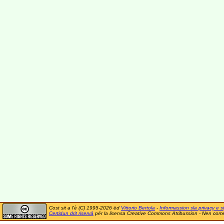
Cost sit a l'è (C) 1995-2026 ëd
Vittorio Bertola
-
Informassion sla privacy e si
Certidun drit riservà
për la licensa Creative Commons Atribussion - Nen comer