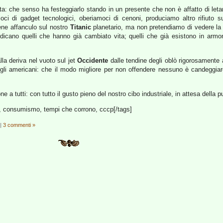
cita: che senso ha festeggiarlo stando in un presente che non è affatto di leta
i di gadget tecnologici, oberiamoci di cenoni, produciamo altro rifiuto su 
ene affanculo sul nostro
Titanic
planetario, ma non pretendiamo di vedere la 
icano quelli che hanno già cambiato vita; quelli che già esistono in armon
lla deriva nel vuoto sul jet
Occidente
dalle tendine degli oblò rigorosamente
li americani: che il modo migliore per non offendere nessuno è candeggiare 
ne a tutti: con tutto il gusto pieno del nostro cibo industriale, in attesa della 
e, consumismo, tempi che corrono, cccp[/tags]
|
3 commenti »