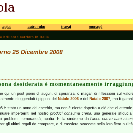
agiut
autre ròbe
travaj
menagé
brillante carriera in Italia
iorno 25 Dicembre 2008
rsona desiderata è momentaneamente irraggiung
che qui un post pieno di auguri, di speranza, o magari di riflessioni sul valo
ialmente rileggendoti i pipponi del
Natale 2006
e del
Natale 2007
, ma ti garan
2008 è stato un anno del cacchio, ma non è niente rispetto a ciò che ci attende 
inuare imperterriti nel nostro
produci consuma crepa
, una generale sfiducia 
dei problemi, temerarietà, apatia. E’ la sindrome da
l’anno nuovo sarà sicu
r gli ultimi regali da comprare, e di cassiere svaccate nella loro fiera nulli