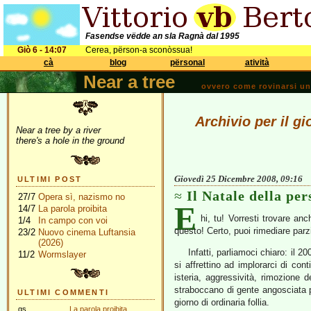
Fasendse vëdde an sla Ragnà dal 1995
Giò 6 - 14:07
Cerea, përson-a sconòssua!
cà
blog
përsonal
atività
Near a tree
ovvero come rovinarsi una 
Archivio per il g
Near a tree by a river
there's a hole in the ground
Giovedì 25 Dicembre 2008, 09:16
ULTIMI POST
Il Natale della pe
27/7
Opera sì, nazismo no
E
14/7
La parola proibita
hi, tu! Vorresti trovare an
1/4
In campo con voi
questo! Certo, puoi rimediare parz
23/2
Nuovo cinema Luftansia
(2026)
Infatti, parliamoci chiaro: il 
11/2
Wormslayer
si affrettino ad implorarci di cont
isteria, aggressività, rimozione 
straboccano di gente angosciata pe
ULTIMI COMMENTI
giorno di ordinaria follia.
gs
La parola proibita