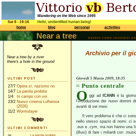
Wandering on the Web since 1995
Sat 8 - 19:16
Hello, unidentified human being!
home
blog
personal
activities
Near a tree
ovvero come rovinarsi una 
Archivio per il g
Near a tree by a river
there's a hole in the ground
Giovedì 5 Marzo 2009, 18:35
ULTIMI POST
Punto centrale
27/7
Opera sì, nazismo no
O
14/7
La parola proibita
ggi ad
ICANN
è la giorn
1/4
In campo con voi
l’introduzione dei nuovi domini 
23/2
Nuovo cinema Luftansia
(2026)
avanti di sei mesi.
11/2
Wormslayer
Il vero problema è che ci sono
nello stesso spazio di nomi: ci s
.eus
e
.cym
, ma non hanno una li
ULTIMI COMMENTI
(illusi) di fare i miliardi con
.musi
gs
La parola proibita