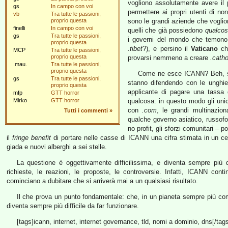
vogliono assolutamente avere il
gs
In campo con voi
permettere ai propri utenti di non
vb
Tra tutte le passioni,
proprio questa
sono le grandi aziende che voglio
finelli
In campo con voi
quelli che già possiedono
qualco
gs
Tra tutte le passioni,
i governi del mondo che temono l
proprio questa
.tibet
?), e persino il
Vaticano
c
MCP
Tra tutte le passioni,
proprio questa
provarsi nemmeno a creare
.catho
.mau.
Tra tutte le passioni,
proprio questa
Come ne esce ICANN? Beh, se 
gs
Tra tutte le passioni,
stanno difendendo con le unghie 
proprio questa
applicante di pagare una tassa d
mfp
GTT horror
Mirko
GTT horror
qualcosa: in questo modo gli uni
con
.com
, le grandi multinazio
Tutti i commenti
»
qualche governo asiatico, russofono
no profit, gli sforzi comunitari –
il
fringe benefit
di portare nelle casse di ICANN una cifra stimata in un cent
giada e nuovi alberghi a sei stelle.
La questione è oggettivamente difficilissima, e diventa sempre più
richieste, le reazioni, le proposte, le controversie. Infatti, ICANN cont
cominciano a dubitare che si arriverà mai a un qualsiasi risultato.
Il che prova un punto fondamentale: che, in un pianeta sempre più co
diventa sempre più difficile da far funzionare.
[tags]icann, internet, internet governance, tld, nomi a dominio, dns[/tags