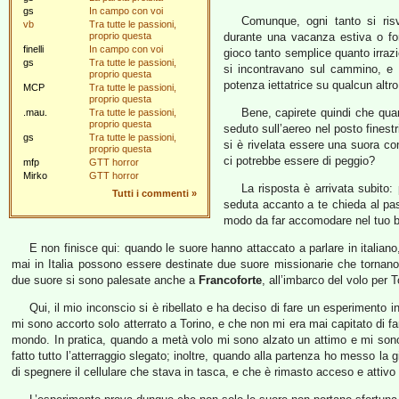
gs
In campo con voi
Comunque, ogni tanto si risv
vb
Tra tutte le passioni,
proprio questa
durante una vacanza estiva o for
finelli
In campo con voi
gioco tanto semplice quanto irraz
gs
Tra tutte le passioni,
si incontravano sul cammino, e 
proprio questa
potenza iettatrice su qualcun altro
MCP
Tra tutte le passioni,
proprio questa
Bene, capirete quindi che quan
.mau.
Tra tutte le passioni,
proprio questa
seduto sull’aereo nel posto finest
gs
Tra tutte le passioni,
si è rivelata essere una suora co
proprio questa
ci potrebbe essere di peggio?
mfp
GTT horror
Mirko
GTT horror
La risposta è arrivata subito
Tutti i commenti
»
seduta accanto a te chieda al pas
modo da far accomodare nel tuo b
E non finisce qui: quando le suore hanno attaccato a parlare in italiano,
mai in Italia possono essere destinate due suore missionarie che tornan
due suore si sono palesate anche a
Francoforte
, all’imbarco del volo per T
Qui, il mio inconscio si è ribellato e ha deciso di fare un esperimento i
mi sono accorto solo atterrato a Torino, e che non mi era mai capitato di far
mondo. In pratica, quando a metà volo mi sono alzato un attimo e mi sono 
fatto tutto l’atterraggio slegato; inoltre, quando alla partenza ho messo l
di spegnere il cellulare che stava in tasca, e che è rimasto acceso e attivo p