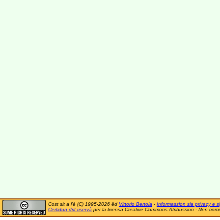
Cost sit a l'è (C) 1995-2026 ëd
Vittorio Bertola
-
Informassion sla privacy e si
Certidun drit riservà
për la licensa Creative Commons Atribussion - Nen comer