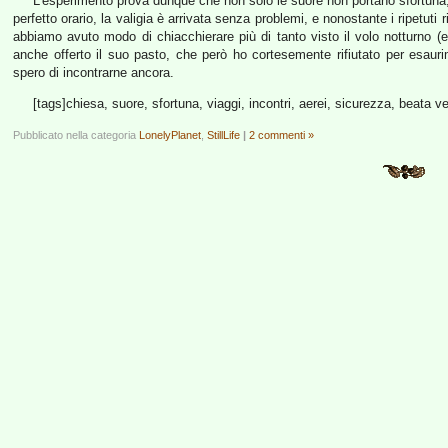
L’esperimento prova dunque che non solo le suore non portano sfortuna, ma
perfetto orario, la valigia è arrivata senza problemi, e nonostante i ripetut
abbiamo avuto modo di chiacchierare più di tanto visto il volo notturno (
anche offerto il suo pasto, che però ho cortesemente rifiutato per esaur
spero di incontrarne ancora.
[tags]chiesa, suore, sfortuna, viaggi, incontri, aerei, sicurezza, beata ver
Pubblicato nella categoria
LonelyPlanet
,
StillLife
|
2 commenti »