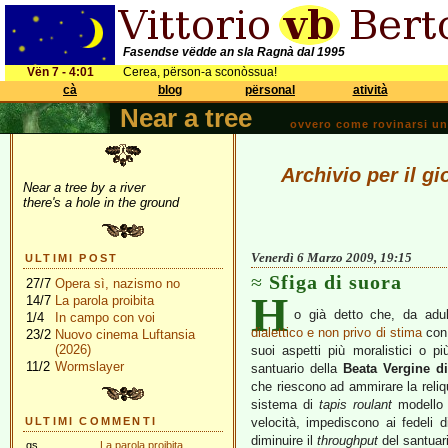
Fasendse vëdde an sla Ragnà dal 1995
Vën 7 - 4:01
Cerea, përson-a sconòssua!
cà
blog
përsonal
atività
Near a tree
ovvero come rovinarsi una 
Archivio per il g
Near a tree by a river
there's a hole in the ground
Venerdì 6 Marzo 2009, 19:15
ULTIMI POST
Sfiga di suora
27/7
Opera sì, nazismo no
H
14/7
La parola proibita
o già detto che, da adu
1/4
In campo con voi
dialettico e non privo di stima
con
23/2
Nuovo cinema Luftansia
(2026)
suoi aspetti più moralistici o più
11/2
Wormslayer
santuario della
Beata Vergine d
che riescono ad ammirare la reliqui
sistema di
tapis roulant
modello 
ULTIMI COMMENTI
velocità, impediscono ai fedeli 
diminuire il
throughput
del santuari
gs
La parola proibita