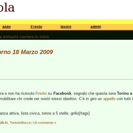
aiuto
il resto
lavoro
admin
brillante carriera in Italia
iorno 18 Marzo 2009
era e non ha ricevuto l’
invito
su
Facebook
, segnalo che questa sera
Torino a 
bilitare chi crede nei nostri stessi obiettivi. C’è in giro un
appello
con tutti 
anza attiva, lista civica, torino a 5 stelle, grillo[/tags]
tillLife
,
TorinoInBocca
|
Un commento »