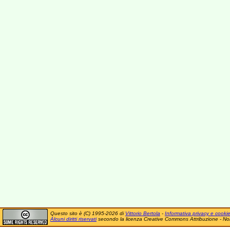
Questo sito è (C) 1995-2026 di
Vittorio Bertola
-
Informativa privacy e cooki
Alcuni diritti riservati
secondo la licenza Creative Commons Attribuzione - No