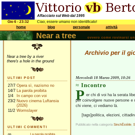
Affacciato sul Web dal 1995
Gio 6 - 23:32
Ciao, essere umano non identificato!
home
blog
personale
attività
Near a tree
ovvero come rovinarsi una 
Archivio per il g
Near a tree by a river
there's a hole in the ground
Mercoledì 18 Marzo 2009, 10:26
ULTIMI POST
Incontro
27/7
Opera sì, nazismo no
P
14/7
La parola proibita
er chi di voi ha la serata lib
1/4
In campo con voi
per coinvolgere nuove persone e mo
23/2
Nuovo cinema Luftansia
(2026)
chi viene, ci vediamo là.
11/2
Wormslayer
[tags]politica, elezioni, cittadin
Pubblicato nella categoria
SinchËstèile
,
S
ULTIMI COMMENTI
gs
La parola proibita