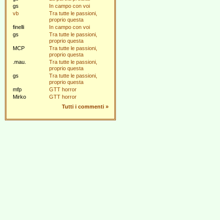
gs
In campo con voi
vb
Tra tutte le passioni,
proprio questa
finelli
In campo con voi
gs
Tra tutte le passioni,
proprio questa
MCP
Tra tutte le passioni,
proprio questa
.mau.
Tra tutte le passioni,
proprio questa
gs
Tra tutte le passioni,
proprio questa
mfp
GTT horror
Mirko
GTT horror
Tutti i commenti
»