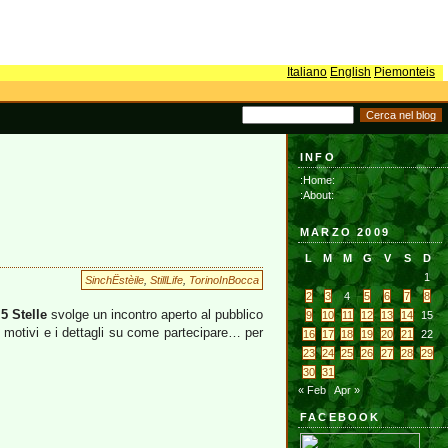
Italiano
English
Piemonteis
INFO
:Home:
:About:
MARZO 2009
L
M
M
G
V
S
D
1
SinchËstèile
,
StillLife
,
TorinoInBocca
2
3
4
5
6
7
8
5 Stelle
svolge un incontro aperto al pubblico
9
10
11
12
13
14
15
i motivi e i dettagli su come partecipare… per
16
17
18
19
20
21
22
23
24
25
26
27
28
29
30
31
« Feb
Apr »
FACEBOOK