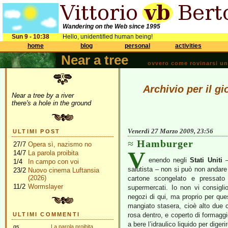
Wandering on the Web since 1995
Sun 9 - 10:38
Hello, unidentified human being!
home
blog
personal
activities
Near a tree
ovvero come rovinarsi una 
Archivio per il g
Near a tree by a river
there's a hole in the ground
Venerdì 27 Marzo 2009, 23:56
ULTIMI POST
Hamburger
27/7
Opera sì, nazismo no
V
14/7
La parola proibita
enendo negli
Stati Uniti
–
1/4
In campo con voi
salutista – non si può non andare
23/2
Nuovo cinema Luftansia
(2026)
cartone scongelato e pressato
11/2
Wormslayer
supermercati. Io non vi consigl
negozi di qui, ma proprio per qu
mangiato stasera, cioè alto due ce
ULTIMI COMMENTI
rosa dentro, e coperto di formagg
a bere l’idraulico liquido per digerir
gs
La parola proibita