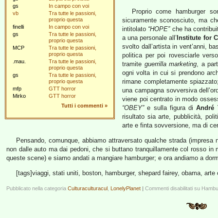
gs
In campo con voi
Proprio come hamburger s
vb
Tra tutte le passioni,
proprio questa
sicuramente sconosciuto, ma che 
finelli
In campo con voi
intitolato
“HOPE”
che ha contribuit
gs
Tra tutte le passioni,
a una personale all’
Institute for
proprio questa
svolto dall’artista in vent’anni, 
MCP
Tra tutte le passioni,
proprio questa
politica per poi rovesciarle vers
.mau.
Tra tutte le passioni,
tramite
guerrilla marketing
, a par
proprio questa
ogni volta in cui si prendono arche
gs
Tra tutte le passioni,
rimane completamente spiazzato;
proprio questa
mfp
GTT horror
una campagna sovversiva dell’ordi
Mirko
GTT horror
viene poi centrato in modo osses
Tutti i commenti
»
“OBEY”
e sulla figura di
André 
risultato sia arte, pubblicità, po
arte e finta sovversione, ma di ce
Pensando, comunque, abbiamo attraversato qualche strada (impresa non
non dalle auto ma dai pedoni, che si buttano tranquillamente col rosso i
queste scene) e siamo andati a mangiare hamburger; e ora andiamo a dor
[tags]viaggi, stati uniti, boston, hamburger, shepard fairey, obama, arte
Pubblicato nella categoria
Culturaculturacul
,
LonelyPlanet
|
Commenti disabilitati
su Hambu