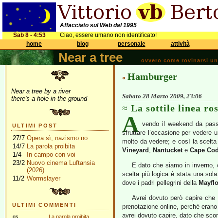
Affacciato sul Web dal 1995
Sab 8 - 4:53
Ciao, essere umano non identificato!
home
blog
personale
attività
Near a tree
ovvero come rovinarsi una 
Hamburger
«
Near a tree by a river
Sabato 28 Marzo 2009, 23:06
there's a hole in the ground
La sottile linea ro
A
vendo il weekend da pass
ULTIMI POST
sfruttare l’occasione per vedere 
27/7
Opera sì, nazismo no
molto da vedere; e così la scelta 
14/7
La parola proibita
Vineyard
,
Nantucket
e
Cape Co
1/4
In campo con voi
23/2
Nuovo cinema Luftansia
E dato che siamo in inverno, c
(2026)
scelta più logica è stata una sol
11/2
Wormslayer
dove i padri pellegrini della
Mayfl
Avrei dovuto però capire che
ULTIMI COMMENTI
prenotazione online, perché erano
avrei dovuto capire, dato che scor
gs
La parola proibita