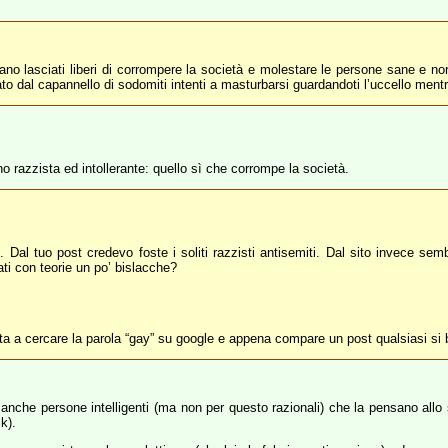
iano lasciati liberi di corrompere la società e molestare le persone sane e n
ato dal capannello di sodomiti intenti a masturbarsi guardandoti l’uccello mentr
no razzista ed intollerante: quello sì che corrompe la società.
 Dal tuo post credevo foste i soliti razzisti antisemiti. Dal sito invece semb
ati con teorie un po’ bislacche?
ta a cercare la parola “gay” su google e appena compare un post qualsiasi si
nche persone intelligenti (ma non per questo razionali) che la pensano all
k).