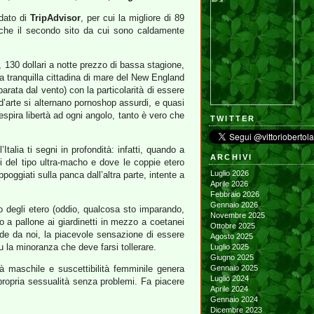
idato di
TripAdvisor
, per cui la migliore di 89
 che il secondo sito da cui sono caldamente
 130 dollari a notte prezzo di bassa stagione,
 tranquilla cittadina di mare del New England
parata dal vento) con la particolarità di essere
d’arte si alternano pornoshop assurdi, e quasi
spira libertà ad ogni angolo, tanto è vero che
TWITTER
alia ti segni in profondità: infatti, quando a
ARCHIVI
i del tipo ultra-macho e dove le coppie etero
Luglio 2026
oggiati sulla panca dall’altra parte, intente a
Aprile 2026
Febbraio 2026
Gennaio 2026
o degli etero (oddio, qualcosa sto imparando,
Novembre 2025
 a pallone ai giardinetti in mezzo a coetanei
Ottobre 2025
de da noi, la piacevole sensazione di essere
Agosto 2025
u la minoranza che deve farsi tollerare.
Luglio 2025
Giugno 2025
à maschile e suscettibilità femminile genera
Gennaio 2025
Luglio 2024
propria sessualità senza problemi. Fa piacere
Aprile 2024
Gennaio 2024
Dicembre 2023