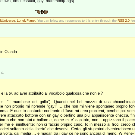
cetown, omosessuali, gay, matrimoni[/tags]
e&Universe
,
LonelyPlanet
. You can follow any responses to this entry through the
RSS 2.0
fee
o in Olanda…
nt.
e la tv, ad aver attribuito al vocabolo qualcosa che non e’?
. “Il marchese del grillo”). Quando nel bel mezzo di una chiacchierata b
 non proprio mi riprende “gay!” … che non mi viene spontaneo proprio fon
orma. E questo costante confronto diffuso mi crea problemi; perche’ poi semb
ere attaccato bottone con un gay o perfino una piu’ appariscente checca, fin
 a che non stai a ballare e, come mi e’ capitato, non ti appizzano il pacc
r me e’ ininfluente; non ci faccio proprio caso. Io in mezzo ai froci credo 
 godrei soltanto della liberta’ che descrivi. Certo, gli stupratori diventereb
una volta, dai media … e magari tra i gay ce ne sono ancora di meno. W Pene