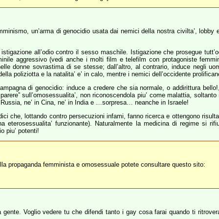
inismo, un’arma di genocidio usata dai nemici della nostra civilta’, lobby eb
 istigazione all’odio contro il sesso maschile. Istigazione che prosegue tutt’o
inile aggressivo (vedi anche i molti film e telefilm con protagoniste femmin
le donne sovrastima di se stesse; dall’altro, al contrario, induce negli uom
a poliziotta e la natalita’ e’ in calo, mentre i nemici dell’occidente prolifican
mpagna di genocidio: induce a credere che sia normale, o addirittura bello!,
arere” sull’omosessualita’, non riconoscendola piu’ come malattia, soltanto i
n Russia, ne’ in Cina, ne’ in India e …sorpresa… neanche in Israele!
ci che, lottando contro persecuzioni infami, fanno ricerca e ottengono risultat
 eterosessualita’ funzionante). Naturalmente la medicina di regime si rifiut
o piu’ potenti!
ella propaganda femminista e omosessuale potete consultare questo sito:
ente. Voglio vedere tu che difendi tanto i gay cosa farai quando ti ritroverai