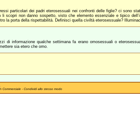
si particolari dei padri eterosessuali nei confronti delle figlie? ci sono st
on li scopri non danno sospetto, visto che elemento essenziale e tipico dell’i
 la porta della rispettabilità. Definisci quella civiltà eterosessuale? Illuminac
zzi di informazione qualche settimana fa erano omosessuali o eterosessual
mmettere sia etero che omo.
e
n Commerciale - Condividi allo stesso modo