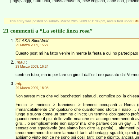
[tags]viaggi, stati uniti, massachusetts, new england, cape cod, provin
This entry was posted on sabato, Marzo 28th, 2009 at 11:06 pm, and is filed under
Lif
21 commenti a “La sottile linea rosa”
D# AKA BlindWolf
:
29 Marzo 2009, 15:27
Questo post mi ha fatto venire in mente la festa a cui ho partecipat
.mau.
:
29 Marzo 2009, 16:24
centr’un tubo, ma io per fare un giro lì dall’est ero passato dal Vermo
mfp
:
29 Marzo 2009, 18:08
Non sarete mica che voi bacchettoni sabaudi, complice poi la chiesa 
Frocio -> frocioso -> francioso -> francesi occupanti a Roma (es
immancabilmente c’e’ qualcuno che quantomeno storce il naso … se
lungo e suona come un termine clinico; un termine obbligatorio prof
quando invece il piu’ delle volte neanche mi accorgo nemmeno di av
giro… o semplicemente non sapro’ mai che parlavo con un gay … fino
sensazione sgradevole (ma siamo ben oltre la parola)… altrimenti pe
credo nemmeno di subire la noia di tanti abbordaggi sgraditi, quindi
abbiamo visto non ce ne sono poi cosi’ tanti come dipinto, ancora 