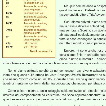
gs
In campo con voi
Ma, pur cominciando a sospett
vb
Tra tutte le passioni,
proprio questa
guest house era l’
Oxford
: e cos
finelli
In campo con voi
raccomandati, oltre a TripAdvisor
gs
Tra tutte le passioni,
proprio questa
Così siamo arrivati, siamo sta
MCP
Tra tutte le passioni,
ma la casa è davvero splendida),
proprio questa
.mau.
Tra tutte le passioni,
(ma sembra la
Scozia
, con quella
proprio questa
abitata quasi esclusivamente da co
gs
Tra tutte le passioni,
tutte le case espongono la bandier
proprio questa
da tutto il mondo ci sono persone
mfp
GTT horror
Mirko
GTT horror
Eppure, mi sono anche reso con
Tutti i commenti
»
cena siamo finiti in un caffé-ris
erano in netta minoranza – a fianc
chiacchierare e ogni tanto a sbaciucchiarsi – mi sono comunque sentito sot
Non ci siamo abituati, perché da noi comunque i gay vivono abbastanza
visto che quando sulla strada ho visto l’insegna
Ursie’s Restaurant
ho su
che usano
“frocio”
come un insulto, e queste cose, anche quando vanno via
aperti di mente nei confronti della rara coppia gay che incontri per strada 
Come unico incidente, sulla spiaggia abbiamo avuto un piccolo incide
davvero dei comportamenti da caricatura. Ma sono appunto caricature: la r
quindi essere in uno di quei paesi più civili del nostro, dove i matrimoni tr