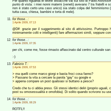
Per quanto riguarda le teorie bislacche vai sul sito di Paolo Attivi
punto di vista: i miei nonni materni (veneti) avevano 7 tra fratelli e 
non è stato certo una caso unico) sia stato colpa del femminismo (il
tutta casa, chiesa, bambini e torta di mele).
for those...
:
1 Aprile 2009, 07:13
@D#: grazie per il suggerimento al sito di attivissimo. Purtroppo h
minimamente colti e intelligenti) fare affermazioni simili, seppure co
for those...
:
1 Aprile 2009, 07:35
per chi, come me, fosse rimasto affascinato dal centro culturale san
:-)
Fabrizio T.
:
1 Aprile 2009, 07:53
> ma quelli come marco giorgi e basta froci cosa fanno?
> Passano la vita a cercare la parola “gay” su google e
> appena compare un post qualsiasi si buttano a pesce?
Credo che tu ci abbia preso. Gli stessi identici deliri (proprio uguali
post su omosessualità e omofobia). Di solito quando scrivono su us
for those...
:
1 Aprile 2009, 08:29
ROTFL!!