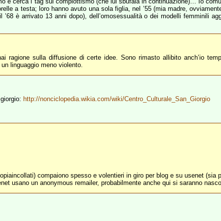
ssimo e cerca i tag sul complottismo (che lui sbufala in continuazione)… Io co
sorelle a testa; loro hanno avuto una sola figlia, nel ’55 (mia madre, ovviamente
 ’68 è arrivato 13 anni dopo), dell’omosessualità o dei modelli femminili agg
ai ragione sulla diffusione di certe idee. Sono rimasto allibito anch’io tem
n un linguaggio meno violento.
 giorgio:
http://nonciclopedia.wikia.com/wiki/Centro_Culturale_San_Giorgio
, copiaincollati) compaiono spesso e volentieri in giro per blog e su usenet (si
enet usano un anonymous remailer, probabilmente anche qui si saranno nasco