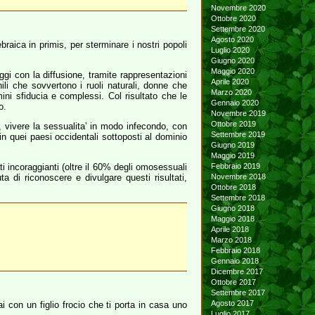
Novembre 2020
Ottobre 2020
Settembre 2020
Agosto 2020
raica in primis, per sterminare i nostri popoli
Luglio 2020
Giugno 2020
Maggio 2020
ggi con la diffusione, tramite rappresentazioni
Aprile 2020
ili che sovvertono i ruoli naturali, donne che
Marzo 2020
ini sfiducia e complessi. Col risultato che le
Gennaio 2020
o.
Novembre 2019
Ottobre 2019
 vivere la sessualita’ in modo infecondo, con
Settembre 2019
n quei paesi occidentali sottoposti al dominio
Giugno 2019
Maggio 2019
i incoraggianti (oltre il 60% degli omosessuali
Febbraio 2019
a di riconoscere e divulgare questi risultati,
Novembre 2018
Ottobre 2018
Settembre 2018
Giugno 2018
Maggio 2018
Aprile 2018
Marzo 2018
Febbraio 2018
Gennaio 2018
Dicembre 2017
Ottobre 2017
Settembre 2017
Agosto 2017
 con un figlio frocio che ti porta in casa uno
Luglio 2017