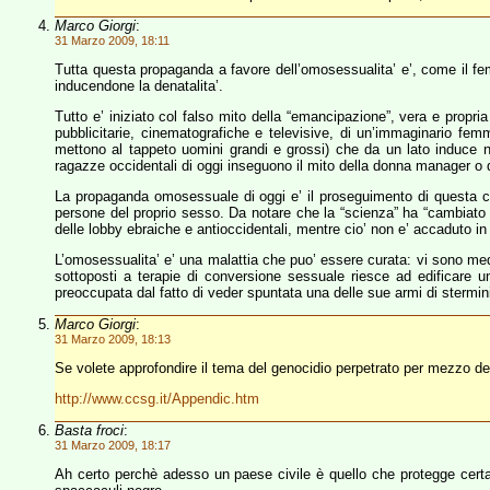
Marco Giorgi
:
31 Marzo 2009, 18:11
Tutta questa propaganda a favore dell’omosessualita’ e’, come il femm
inducendone la denatalita’.
Tutto e’ iniziato col falso mito della “emancipazione”, vera e propria
pubblicitarie, cinematografiche e televisive, di un’immaginario femm
mettono al tappeto uomini grandi e grossi) che da un lato induce nel
ragazze occidentali di oggi inseguono il mito della donna manager o dell
La propaganda omosessuale di oggi e’ il proseguimento di questa ca
persone del proprio sesso. Da notare che la “scienza” ha “cambiato p
delle lobby ebraiche e antioccidentali, mentre cio’ non e’ accaduto i
L’omosessualita’ e’ una malattia che puo’ essere curata: vi sono medi
sottoposti a terapie di conversione sessuale riesce ad edificare una
preoccupata dal fatto di veder spuntata una delle sue armi di stermini
Marco Giorgi
:
31 Marzo 2009, 18:13
Se volete approfondire il tema del genocidio perpetrato per mezzo d
http://www.ccsg.it/Appendic.htm
Basta froci
:
31 Marzo 2009, 18:17
Ah certo perchè adesso un paese civile è quello che protegge certa g