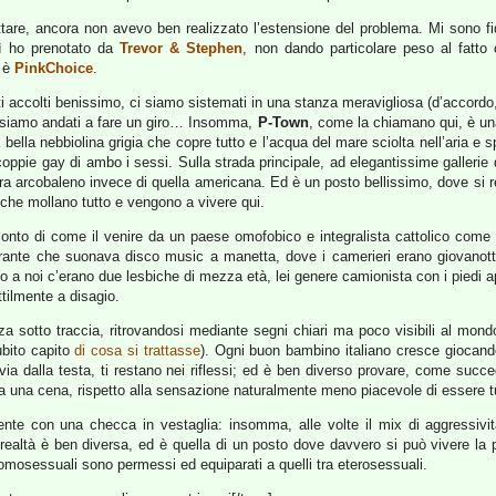
are, ancora non avevo ben realizzato l’estensione del problema. Mi sono f
ì ho prenotato da
Trevor & Stephen
, non dando particolare peso al fatto
, è
PinkChoice
.
ti accolti benissimo, ci siamo sistemati in una stanza meravigliosa (d’accordo,
 siamo andati a fare un giro… Insomma,
P-Town
, come la chiamano qui, è una
 bella nebbiolina grigia che copre tutto e l’acqua del mare sciolta nell’aria e s
ppie gay di ambo i sessi. Sulla strada principale, ad elegantissime gallerie 
a arcobaleno invece di quella americana. Ed è un posto bellissimo, dove si re
 che mollano tutto e vengono a vivere qui.
to di come il venire da un paese omofobico e integralista cattolico come l’It
torante che suonava disco music a manetta, dove i camerieri erano giovanott
o a noi c’erano due lesbiche di mezza età, lei genere camionista con i piedi app
tilmente a disagio.
 sotto traccia, ritrovandosi mediante segni chiari ma poco visibili al mond
bito capito
di cosa si trattasse
). Ogni buon bambino italiano cresce giocando
 dalla testa, ti restano nei riflessi; ed è ben diverso provare, come succe
o a una cena, rispetto alla sensazione naturalmente meno piacevole di essere t
nte con una checca in vestaglia: insomma, alle volte il mix di aggressivit
ealtà è ben diversa, ed è quella di un posto dove davvero si può vivere la 
a omosessuali sono permessi ed equiparati a quelli tra eterosessuali.