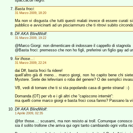
spaccaculi negro.
Basta froci
:
31 Marzo 2009, 18:20
Ma non vi disgusta che tutti questi malati invece di essere curati s
pubblico e avvicinarti ad un pisciammuro che ti ritrovi subito circond
D# AKA BlindWolf
:
31 Marzo 2009, 19:22
@Marco Giorgi: non dimenticare di indossare il cappello di stagnola
@Basta froci: premesso che non ho figli, preferirei un figlio gay ad u
for those...
:
31 Marzo 2009, 22:24
dai D#, basta froci fa ridere!
quell’altro già di meno… marco giorgi, non ho capito bene chi siete.
Mystere. Siete dei lefevriani o roba del genere? O dei semplici invas
VB, vedi di tornare che ti si sta popolando casa di gente strana! :-)
Domanda (OT) per vb e i gli altri che “capiscono internèt”:
ma quelli come marco giorgi e basta froci cosa fanno? Passano la vi
D# AKA BlindWolf
:
1 Aprile 2009, 02:35
@for those…: scusami, ma non resisto ai troll. Comunque conosco a
sia il solito trollone che arriva qui ogni tanto cambiando ogni volta nic