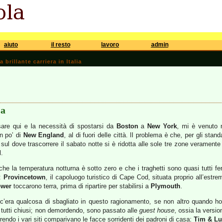
aiuto
il resto
lavoro
admin
brillante carriera in Italia
sa
are qui e la necessità di spostarsi da
Boston
a
New York
, mi è venuto 
un po’ di
New England
, al di fuori delle città. Il problema è che, per gli sta
sul dove trascorrere il sabato notte si è ridotta alle sole tre zone veramente
d
.
he la temperatura notturna è sotto zero e che i traghetti sono quasi tutti fe
a:
Provincetown
, il capoluogo turistico di Cape Cod, situata proprio all’estre
ower
toccarono terra, prima di ripartire per stabilirsi a
Plymouth
.
 c’era qualcosa di sbagliato in questo ragionamento, se non altro quando h
 tutti chiusi; non demordendo, sono passato alle
guest house
, ossia la versi
rendo i vari siti comparivano le facce sorridenti dei padroni di casa:
Tim & Lu