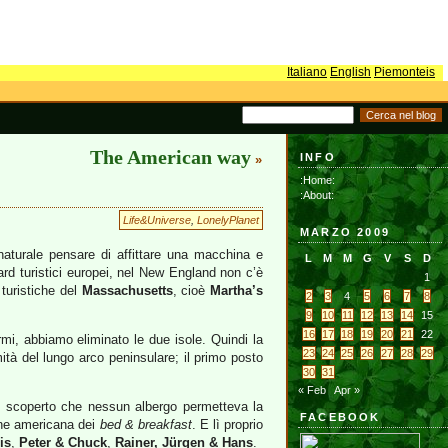
Italiano
English
Piemonteis
The American way
INFO
»
:Home:
:About:
Life&Universe
,
LonelyPlanet
MARZO 2009
naturale pensare di affittare una macchina e
L
M
M
G
V
S
D
ndard turistici europei, nel New England non c’è
1
 turistiche del
Massachusetts
, cioè
Martha’s
2
3
4
5
6
7
8
9
10
11
12
13
14
15
16
17
18
19
20
21
22
rmi, abbiamo eliminato le due isole. Quindi la
23
24
25
26
27
28
29
mità del lungo arco peninsulare; il primo posto
30
31
« Feb
Apr »
o scoperto che nessun albergo permetteva la
FACEBOOK
one americana dei
bed & breakfast
. E lì proprio
is
,
Peter & Chuck
,
Rainer, Jürgen & Hans
.