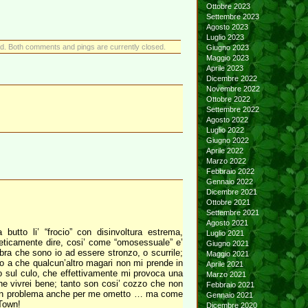
Ottobre 2023
Settembre 2023
Agosto 2023
Luglio 2023
d. Both comments and pings are currently closed.
Giugno 2023
Maggio 2023
Aprile 2023
Dicembre 2022
Novembre 2022
Ottobre 2022
Settembre 2022
Agosto 2022
Luglio 2022
Giugno 2022
Aprile 2022
Marzo 2022
Febbraio 2022
Gennaio 2022
Dicembre 2021
Ottobre 2021
Settembre 2021
Agosto 2021
utto li’ “frocio” con disinvoltura estrema,
Luglio 2021
eticamente dire, cosi’ come “omosessuale” e’
Giugno 2021
ra che sono io ad essere stronzo, o scurrile;
Maggio 2021
o a che qualcun’altro magari non mi prende in
Aprile 2021
o sul culo, che effettivamente mi provoca una
Marzo 2021
che vivrei bene; tanto son cosi’ cozzo che non
Febbraio 2021
bero un problema anche per me ometto … ma come
Gennaio 2021
-Town!
Dicembre 2020