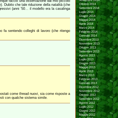
Novembre 2014
munque faccio una osservazione dal mio piccolo
Ottobre 2014
). Dubito che tale riduzione della natalità (che
Settembre 2014
ressivi (anni ’50… il modello era la casalinga
Luglio 2014
Giugno 2014
Maggio 2014
Aprile 2014
Marzo 2014
po fa sentendo colleghi di lavoro (che ritengo
Febbraio 2014
Gennaio 2014
Dicembre 2013
Novembre 2013
Ottobre 2013
Settembre 2013
Agosto 2013
Luglio 2013
Giugno 2013
Maggio 2013
Aprile 2013
Marzo 2013
Febbraio 2013
Gennaio 2013
Dicembre 2012
Novembre 2012
a postati come thread nuovi, sia come risposte a
Ottobre 2012
sti con qualche sistema simile.
Settembre 2012
Agosto 2012
Luglio 2012
Giugno 2012
Maggio 2012