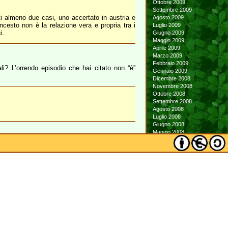
Ottobre 2009
Settembre 2009
ati almeno due casi, uno accertato in austria e
Agosto 2009
ncesto non è la relazione vera e propria tra i
Luglio 2009
i.
Giugno 2009
Maggio 2009
Aprile 2009
Marzo 2009
Febbraio 2009
i? L’orrendo episodio che hai citato non “è”
Gennaio 2009
Dicembre 2008
Novembre 2008
Ottobre 2008
Settembre 2008
Agosto 2008
Luglio 2008
Giugno 2008
Maggio 2008
Aprile 2008
Marzo 2008
Febbraio 2008
Gennaio 2008
Dicembre 2007
Novembre 2007
Ottobre 2007
Settembre 2007
Agosto 2007
Luglio 2007
Giugno 2007
Maggio 2007