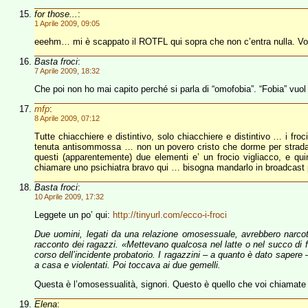
for those...
:
1 Aprile 2009, 09:05
eeehm… mi è scappato il ROTFL qui sopra che non c’entra nulla. V
Basta froci
:
7 Aprile 2009, 18:32
Che poi non ho mai capito perché si parla di “omofobia”. “Fobia” vuol d
mfp
:
8 Aprile 2009, 07:12
Tutte chiacchiere e distintivo, solo chiacchiere e distintivo … i fro
tenuta antisommossa … non un povero cristo che dorme per strad
questi (apparentemente) due elementi e’ un frocio vigliacco, e qu
chiamare uno psichiatra bravo qui … bisogna mandarlo in broadcast
Basta froci
:
10 Aprile 2009, 17:32
Leggete un po’ qui:
http://tinyurl.com/ecco-i-froci
Due uomini, legati da una relazione omosessuale, avrebbero narcotiz
racconto dei ragazzi. «Mettevano qualcosa nel latte o nel succo di f
corso dell’incidente probatorio. I ragazzini – a quanto è dato sapere 
a casa e violentati. Poi toccava ai due gemelli.
Questa è l’omosessualità, signori. Questo è quello che voi chiamate c
Elena
: