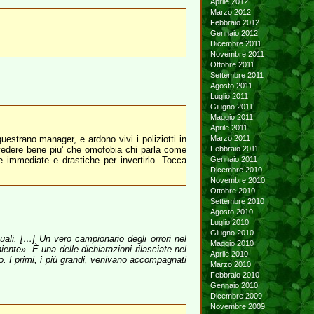
Aprile 2012
Marzo 2012
Febbraio 2012
Gennaio 2012
Dicembre 2011
Novembre 2011
Ottobre 2011
Settembre 2011
Agosto 2011
Luglio 2011
Giugno 2011
Maggio 2011
Aprile 2011
uestrano manager, e ardono vivi i poliziotti in
Marzo 2011
dere bene piu’ che omofobia chi parla come
Febbraio 2011
 immediate e drastiche per invertirlo. Tocca
Gennaio 2011
Dicembre 2010
Novembre 2010
Ottobre 2010
Settembre 2010
Agosto 2010
Luglio 2010
Giugno 2010
ali. […] Un vero campionario degli orrori nel
Maggio 2010
nte». È una delle dichiarazioni rilasciate nel
Aprile 2010
o. I primi, i più grandi, venivano accompagnati
Marzo 2010
Febbraio 2010
Gennaio 2010
Dicembre 2009
Novembre 2009