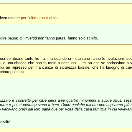
oleva essere
per l’ultimo post di vb
!
ire paura; gli invertiti non fanno paura, fanno solo schifo.
ciosi sembrano tanto fru-fru, ma quando si incazzano fanno le rivoluzioni, seq
a, o una checca che non fa male a nessuno … mi sa che se andassimo a ve
indi un represso per mancanza di sicurezza basale, che ha bisogno di cure
 prima possibile …
zato e costretto per oltre dieci anni quattro minorenni a subire abusi sessu
rutta e poi ci costringevano a bere. Dopo qualche minuto non capivamo più nie
– venivano presi dal loro papà due per volta dalla casa famiglia in cui vivevan
iviltà.