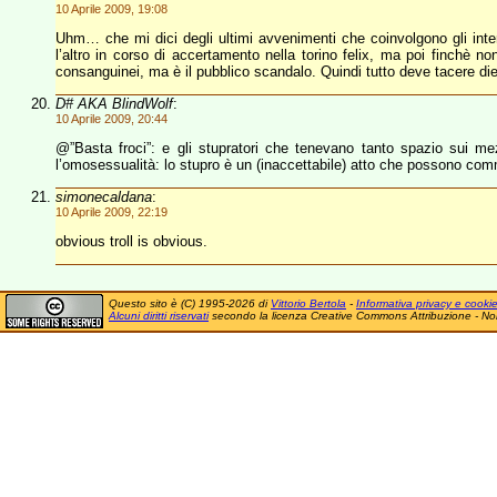
10 Aprile 2009, 19:08
Uhm… che mi dici degli ultimi avvenimenti che coinvolgono gli interes
l’altro in corso di accertamento nella torino felix, ma poi finchè n
consanguinei, ma è il pubblico scandalo. Quindi tutto deve tacere dietro
D# AKA BlindWolf
:
10 Aprile 2009, 20:44
@”Basta froci”: e gli stupratori che tenevano tanto spazio sui me
l’omosessualità: lo stupro è un (inaccettabile) atto che possono co
simonecaldana
:
10 Aprile 2009, 22:19
obvious troll is obvious.
Questo sito è (C) 1995-2026 di
Vittorio Bertola
-
Informativa privacy e cooki
Alcuni diritti riservati
secondo la licenza Creative Commons Attribuzione - No