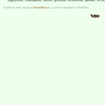
[tags]torino, chiamparino, bresso, grinzane, inceneritore, gerbido, no inc
Pubblicato nella categoria
TorinoInBocca
|
Commenti disabilitati
su Bollettino