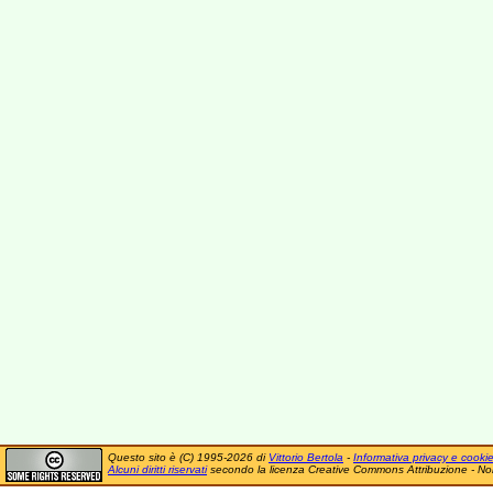
Questo sito è (C) 1995-2026 di
Vittorio Bertola
-
Informativa privacy e cooki
Alcuni diritti riservati
secondo la licenza Creative Commons Attribuzione - No