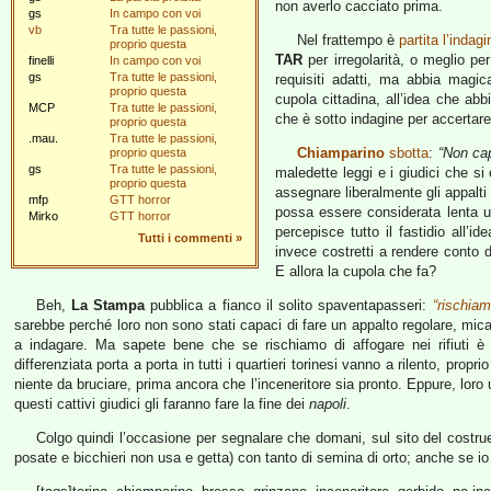
non averlo cacciato prima.
gs
In campo con voi
vb
Tra tutte le passioni,
Nel frattempo è
partita l’indagi
proprio questa
TAR
per irregolarità, o meglio per
finelli
In campo con voi
gs
Tra tutte le passioni,
requisiti adatti, ma abbia magi
proprio questa
cupola cittadina, all’idea che abbi
MCP
Tra tutte le passioni,
che è sotto indagine per accertare
proprio questa
.mau.
Tra tutte le passioni,
Chiamparino
sbotta
:
“Non cap
proprio questa
gs
Tra tutte le passioni,
maledette leggi e i giudici che si 
proprio questa
assegnare liberalmente gli appalt
mfp
GTT horror
possa essere considerata lenta u
Mirko
GTT horror
percepisce tutto il fastidio all’id
Tutti i commenti
»
invece costretti a rendere conto d
E allora la cupola che fa?
Beh,
La Stampa
pubblica a fianco il solito spaventapasseri:
“rischiam
sarebbe perché loro non sono stati capaci di fare un appalto regolare, mica
a indagare. Ma sapete bene che se rischiamo di affogare nei rifiuti è 
differenziata porta a porta in tutti i quartieri torinesi vanno a rilento, pro
niente da bruciare, prima ancora che l’inceneritore sia pronto. Eppure, loro
questi cattivi giudici gli faranno fare la fine dei
napoli
.
Colgo quindi l’occasione per segnalare che domani, sul sito del costru
posate e bicchieri non usa e getta) con tanto di semina di orto; anche se i