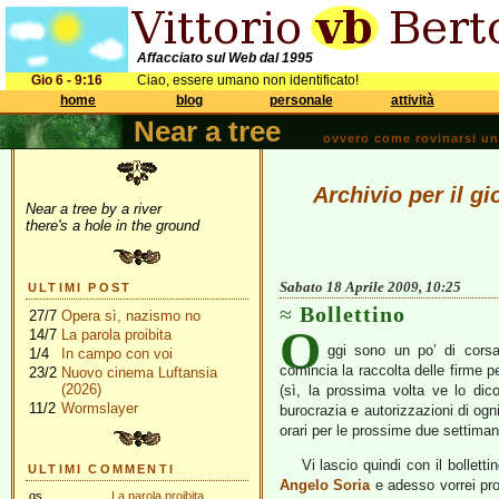
Affacciato sul Web dal 1995
Gio 6 - 9:16
Ciao, essere umano non identificato!
home
blog
personale
attività
Near a tree
ovvero come rovinarsi una 
Archivio per il gi
Near a tree by a river
there's a hole in the ground
Sabato 18 Aprile 2009, 10:25
ULTIMI POST
Bollettino
27/7
Opera sì, nazismo no
O
14/7
La parola proibita
ggi sono un po’ di corsa
1/4
In campo con voi
comincia la raccolta delle firme p
23/2
Nuovo cinema Luftansia
(2026)
(sì, la prossima volta ve lo dico 
11/2
Wormslayer
burocrazia e autorizzazioni di og
orari per le prossime due settiman
Vi lascio quindi con il bolletti
ULTIMI COMMENTI
Angelo Soria
e adesso vorrei pro
gs
La parola proibita