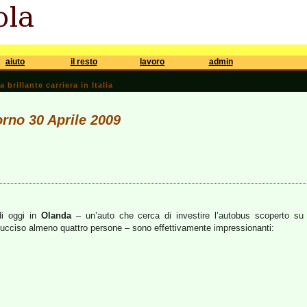
aiuto
il resto
lavoro
admin
brillante carriera in Italia
orno 30 Aprile 2009
di oggi in
Olanda
– un’auto che cerca di investire l’autobus scoperto su 
ucciso almeno quattro persone – sono effettivamente impressionanti: