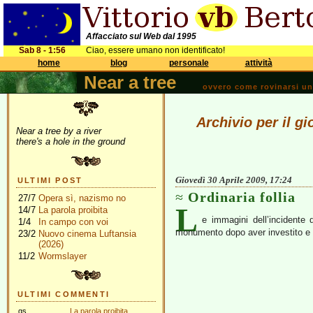
Affacciato sul Web dal 1995
Sab 8 - 1:56
Ciao, essere umano non identificato!
home
blog
personale
attività
Near a tree
ovvero come rovinarsi una 
Archivio per il gi
Near a tree by a river
there's a hole in the ground
Giovedì 30 Aprile 2009, 17:24
ULTIMI POST
Ordinaria follia
27/7
Opera sì, nazismo no
L
14/7
La parola proibita
e immagini dell’incidente 
1/4
In campo con voi
monumento dopo aver investito e 
23/2
Nuovo cinema Luftansia
(2026)
11/2
Wormslayer
ULTIMI COMMENTI
gs
La parola proibita