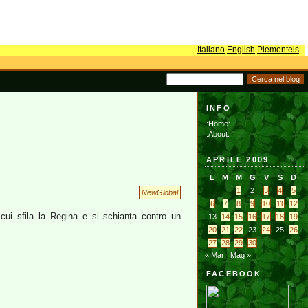
Italiano
English
Piemonteis
INFO
:Home:
:About:
APRILE 2009
L
M
M
G
V
S
D
1
2
3
4
5
NewGlobal
6
7
8
9
10
11
12
cui sfila la Regina e si schianta contro un
13
14
15
16
17
18
19
20
21
22
23
24
25
26
27
28
29
30
« Mar
Mag »
FACEBOOK