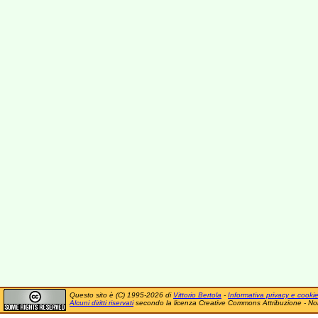
Questo sito è (C) 1995-2026 di
Vittorio Bertola
-
Informativa privacy e cooki
Alcuni diritti riservati
secondo la licenza Creative Commons Attribuzione - No