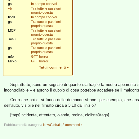
gs
In campo con voi
vb
Tra tutte le passioni,
proprio questa
finelli
In campo con voi
gs
Tra tutte le passioni,
proprio questa
MCP
Tra tutte le passioni,
proprio questa
.mau.
Tra tutte le passioni,
proprio questa
gs
Tra tutte le passioni,
proprio questa
mfp
GTT horror
Mirko
GTT horror
Tutti i commenti
»
Soprattutto, sono un segnale di quanto sia fragile la nostra apparente 
incontrollabile – e aprono il dubbio di cosa potrebbe accadere se il malconten
Certo che poi ci si fanno delle domande strane: per esempio, che co
dell’auto, visibile nel filmato circa a 3:10 dall’inizio?
[tags]incidente, attentato, olanda, regina, ciclista[/tags]
Pubblicato nella categoria
NewGlobal
|
2 commenti »