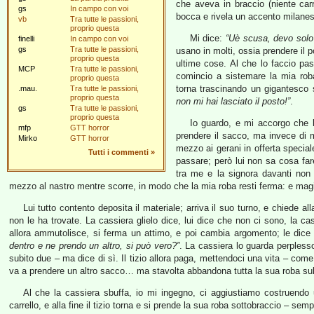
che aveva in braccio (niente carr
gs
In campo con voi
bocca e rivela un accento milanesi
vb
Tra tutte le passioni,
proprio questa
Mi dice:
“Uè scusa, devo solo 
finelli
In campo con voi
gs
Tra tutte le passioni,
usano in molti, ossia prendere il 
proprio questa
ultime cose. Al che lo faccio pas
MCP
Tra tutte le passioni,
comincio a sistemare la mia roba
proprio questa
torna trascinando un gigantesco
.mau.
Tra tutte le passioni,
proprio questa
non mi hai lasciato il posto!”
.
gs
Tra tutte le passioni,
proprio questa
Io guardo, e mi accorgo che l
mfp
GTT horror
prendere il sacco, ma invece di m
Mirko
GTT horror
mezzo ai gerani in offerta special
Tutti i commenti
»
passare; però lui non sa cosa fa
tra me e la signora davanti non 
mezzo al nastro mentre scorre, in modo che la mia roba resti ferma: e magi
Lui tutto contento deposita il materiale; arriva il suo turno, e chiede a
non le ha trovate. La cassiera glielo dice, lui dice che non ci sono, la ca
allora ammutolisce, si ferma un attimo, e poi cambia argomento; le dic
dentro e ne prendo un altro, si può vero?”
. La cassiera lo guarda perpless
subito due – ma dice di sì. Il tizio allora paga, mettendoci una vita – com
va a prendere un altro sacco… ma stavolta abbandona tutta la sua roba sul
Al che la cassiera sbuffa, io mi ingegno, ci aggiustiamo costruendo u
carrello, e alla fine il tizio torna e si prende la sua roba sottobraccio – sem