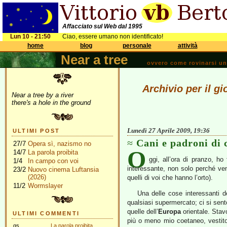
Affacciato sul Web dal 1995
Lun 10 - 21:50
Ciao, essere umano non identificato!
home
blog
personale
attività
Near a tree
ovvero come rovinarsi una 
Archivio per il gi
Near a tree by a river
there's a hole in the ground
Lunedì 27 Aprile 2009, 19:36
ULTIMI POST
Cani e padroni di 
27/7
Opera sì, nazismo no
O
14/7
La parola proibita
ggi, all’ora di pranzo, ho
1/4
In campo con voi
interessante, non solo perché v
23/2
Nuovo cinema Luftansia
(2026)
quelli di voi che hanno l’orto).
11/2
Wormslayer
Una delle cose interessanti de
qualsiasi supermercato; ci si sent
quelle dell’
Europa
orientale. Stav
ULTIMI COMMENTI
più o meno mio coetaneo, vestito
gs
La parola proibita