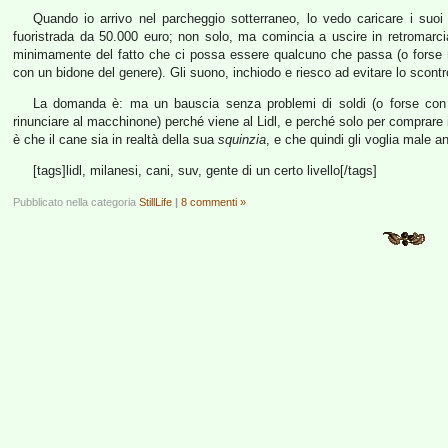
Quando io arrivo nel parcheggio sotterraneo, lo vedo caricare i suoi
fuoristrada da 50.000 euro; non solo, ma comincia a uscire in retromarc
minimamente del fatto che ci possa essere qualcuno che passa (o forse 
con un bidone del genere). Gli suono, inchiodo e riesco ad evitare lo scontr
La domanda è: ma un bauscia senza problemi di soldi (o forse con
rinunciare al macchinone) perché viene al Lidl, e perché solo per comprare i
è che il cane sia in realtà della sua
squinzia
, e che quindi gli voglia male an
[tags]lidl, milanesi, cani, suv, gente di un certo livello[/tags]
Pubblicato nella categoria
StillLife
|
8 commenti »