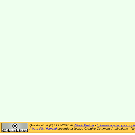
Questo sito è (C) 1995-2026 di
Vittorio Bertola
-
Informativa privacy e cooki
Alcuni diritti riservati
secondo la licenza Creative Commons Attribuzione - No