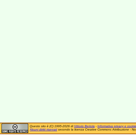
Questo sito è (C) 1995-2026 di
Vittorio Bertola
-
Informativa privacy e cooki
Alcuni diritti riservati
secondo la licenza Creative Commons Attribuzione - No