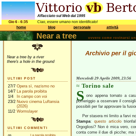
Affacciato sul Web dal 1995
Gio 6 - 6:35
Ciao, essere umano non identificato!
home
blog
personale
attività
Near a tree
ovvero come rovinarsi una 
Archivio per il gi
Near a tree by a river
there's a hole in the ground
Mercoledì 29 Aprile 2009, 23:56
ULTIMI POST
Torino sale
27/7
Opera sì, nazismo no
S
14/7
La parola proibita
ono appena tornato a casa
1/4
In campo con voi
pomeriggio a osservare il consig
23/2
Nuovo cinema Luftansia
(2026)
possibili per far approvare la fusi
11/2
Wormslayer
Per stasera mi limito a farvi 
Stampa
:
questo articolo
trionfa
Orgogliosi? Non è mica vero, com
ULTIMI COMMENTI
conta come il due di picche; ma
gs
La parola proibita