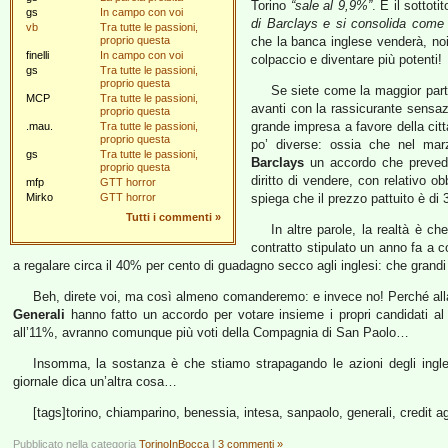
Torino
“sale al 9,9%”
. E il sottoti
gs
In campo con voi
di Barclays e si consolida come 
vb
Tra tutte le passioni,
proprio questa
che la banca inglese venderà, noi 
finelli
In campo con voi
colpaccio e diventare più potenti!
gs
Tra tutte le passioni,
proprio questa
Se siete come la maggior parte
MCP
Tra tutte le passioni,
avanti con la rassicurante sens
proprio questa
grande impresa a favore della citt
.mau.
Tra tutte le passioni,
proprio questa
po’ diverse: ossia che nel ma
gs
Tra tutte le passioni,
Barclays
un accordo che prevede
proprio questa
diritto di vendere, con relativo o
mfp
GTT horror
Mirko
GTT horror
spiega che il prezzo pattuito è di 
Tutti i commenti
»
In altre parole, la realtà è c
contratto stipulato un anno fa a 
a regalare circa il 40% per cento di guadagno secco agli inglesi: che grandi
Beh, direte voi, ma così almeno comanderemo: e invece no! Perché alla 
Generali
hanno fatto un accordo per votare insieme i propri candidati al
all’11%, avranno comunque più voti della Compagnia di San Paolo…
Insomma, la sostanza è che stiamo strapagando le azioni degli ing
giornale dica un’altra cosa…
[tags]torino, chiamparino, benessia, intesa, sanpaolo, generali, credit ag
Pubblicato nella categoria
TorinoInBocca
|
3 commenti »