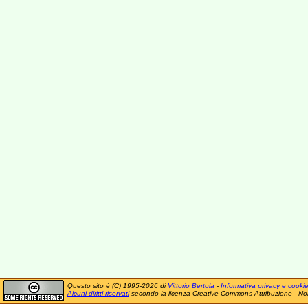
Questo sito è (C) 1995-2026 di
Vittorio Bertola
-
Informativa privacy e cooki
Alcuni diritti riservati
secondo la licenza Creative Commons Attribuzione - No