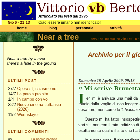
Affacciato sul Web dal 1995
Gio 6 - 21:13
Ciao, essere umano non identificato!
home
blog
personale
attività
Near a tree
ovvero come rovinarsi una 
Archivio per il gi
Near a tree by a river
there's a hole in the ground
Domenica 19 Aprile 2009, 09:18
ULTIMI POST
Mi scrive Brunett
27/7
Opera sì, nazismo no
I
14/7
La parola proibita
eri mi è arrivata una mail da
1/4
In campo con voi
muoio dalla voglia di non leggere 
23/2
Nuovo cinema Luftansia
(2026)
cosa fare, non come le
“chiacchier
11/2
Wormslayer
Questo mi ha fatto insospetti
vari siti non con il mio indirizzo
esattamente qual è il sito che ha 
ULTIMI COMMENTI
gs
La parola proibita