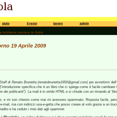
aiuto
il resto
lavoro
admin
brillante carriera in Italia
orno 19 Aprile 2009
a
Staff di Renato Brunetta (renatobrunetta1950@gmail.com)
per avvertirmi dell
(l’introduzione specifica che è un libro che ci spiega come è facile cambiare l
e dei politicanti”
). La mail è in orrido HTML e si chiude con un rimando al
“bl
re, e mi son chiesto come mai mi avessero spammato. Risposta facile, perché
 di e-mail, ma con indirizzi usa-e-getta che posso creare al volo grazie a un tr
tradito e ha ceduto i miei dati agli spammer.