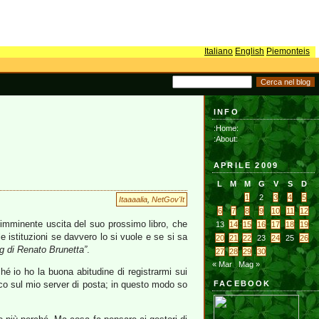
Italiano
English
Piemonteis
INFO
:Home:
:About:
APRILE 2009
L
M
M
G
V
S
D
1
2
3
4
5
Itaaaalia
,
NetGov'It
6
7
8
9
10
11
12
’imminente uscita del suo prossimo libro, che
13
14
15
16
17
18
19
e istituzioni se davvero lo si vuole e se si sa
20
21
22
23
24
25
26
og di Renato Brunetta”
.
27
28
29
30
« Mar
Mag »
 io ho la buona abitudine di registrarmi sui
ucco sul mio server di posta; in questo modo so
FACEBOOK