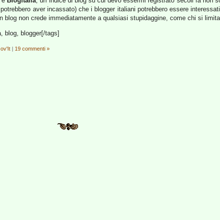
e è
Blogitalia
, un indice di blog su cui devo essermi registrato secoli fa non 
 potrebbero aver incassato) che i blogger italiani potrebbero essere interessati
 blog non crede immediatamente a qualsiasi stupidaggine, come chi si limita a
, blog, blogger[/tags]
ov'It
|
19 commenti »