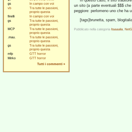
In questo caso, il sito traditor
gs
In campo con voi
un sito (a parte eventuali $$$ che
vb
Tra tutte le passioni,
peggiore: perlomeno uno che ha un
proprio questa
finelli
In campo con voi
[tags]brunetta, spam, blogitalia
gs
Tra tutte le passioni,
proprio questa
MCP
Tra tutte le passioni,
Pubblicato nella categoria
Itaaaalia
,
NetG
proprio questa
.mau.
Tra tutte le passioni,
proprio questa
gs
Tra tutte le passioni,
proprio questa
mfp
GTT horror
Mirko
GTT horror
Tutti i commenti
»