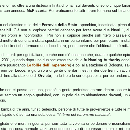
 enorme: oltre a una distesa infinita di binari sul davanti, ci sono cinque bina
’s
con annessa
McPizzeria
. Poi praticamente tutti i treni fermano sul binari
a nel classico stile delle
Ferrovie dello Stato
: sporchina, incasinata, piena di 
rensibili. Già non si capisce perché debbano per forza avere due binari 1, du
eri propri e inconfondibili. Poi non si capisce perché sull’intero piazzale o
hinette di cui una è stata spostata in un punto infame per permettere l’instal
ndo i treni che fermano uno dopo l’altro, per scoprire che l’obliteratrice è rotta
di ricordi per ogni italiano, perché non c’è nessuno che, durante qualche epico 
el 2001, quando dopo una riunione esecutiva della fu
Naming Authority
concl
ore
(guardando
Le follie dell’imperatore
) e poi alla stazione di Bologna, sa
treno per
Lecce
, e giù un’ora di gente che dai finestrini dei due treni chiacch
di fino alla stazione di
Orvieto
, tra le tre e le sei e qualcosa, per poi andare 
e non ci passa nessuno, perché la gente preferisce entrare dentro oppure tagl
rime sembra un angolo qualsiasi, con un paio d’auto abbandonate davanti, un c
cio.
bimba di tre anni, turisti tedeschi, persone di tutte le provenienze e tutte le
a lapide c’è scritta una sola cosa,
“Vittime del terrorismo fascista”
.
gliate e le morti in guerra, pur con tutta la volontà di perdonare e riconciliar
erno sia una cosa normale, anzi un segno positivo di progresso culturale, m