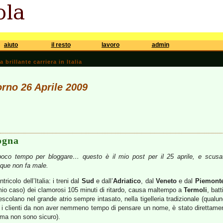
aiuto
il resto
lavoro
admin
brillante carriera in Italia
orno 26 Aprile 2009
ogna
poco tempo per bloggare… questo è il mio post per il 25 aprile, e scusat
que non fa male.
ntricolo dell’Italia: i treni dal
Sud
e dall’
Adriatico
, dal
Veneto
e dal
Piemont
io caso) dei clamorosi 105 minuti di ritardo, causa maltempo a
Termoli
, batt
escolano nel grande atrio sempre intasato, nella tigelleria tradizionale (qualu
tta i clienti da non aver nemmeno tempo di pensare un nome, è stato direttam
 ma non sono sicuro).