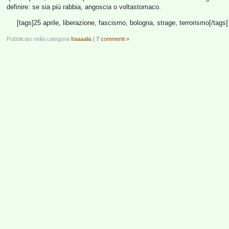
definire: se sia più rabbia, angoscia o voltastomaco.
[tags]25 aprile, liberazione, fascismo, bologna, strage, terrorismo[/tags]
Pubblicato nella categoria
Itaaaalia
|
7 commenti »