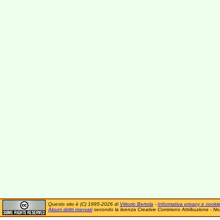
Questo sito è (C) 1995-2026 di
Vittorio Bertola
-
Informativa privacy e cooki
Alcuni diritti riservati
secondo la licenza Creative Commons Attribuzione - No