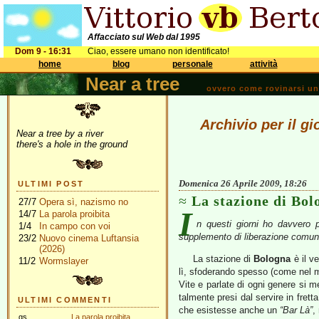
Affacciato sul Web dal 1995
Dom 9 - 16:31
Ciao, essere umano non identificato!
home
blog
personale
attività
Near a tree
ovvero come rovinarsi una 
Archivio per il gi
Near a tree by a river
there's a hole in the ground
Domenica 26 Aprile 2009, 18:26
ULTIMI POST
La stazione di Bol
27/7
Opera sì, nazismo no
I
14/7
La parola proibita
n questi giorni ho davvero 
1/4
In campo con voi
supplemento di liberazione comun
23/2
Nuovo cinema Luftansia
(2026)
La stazione di
Bologna
è il ve
11/2
Wormslayer
lì, sfoderando spesso (come nel m
Vite e parlate di ogni genere si m
talmente presi dal servire in fre
ULTIMI COMMENTI
che esistesse anche un
“Bar Là”
,
gs
La parola proibita