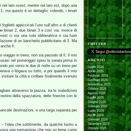
ri nel lato ovest, mentre nel lato est, dopo una
o 1, ma questo è un dettaglio: volendo, i binari
foglietti appiccicati l’uno sull’altro e di clienti
e binari 2, due binari 3 e così via, invece di
vest ci sia una sola obliteratrice e sia fuori
lazione di un banchetto pubblicitario di 3. Ma
TWITTER
 anche lì.
viaggio in treno, non sia passato di lì; il mio
usasi nel pomeriggio spesi la serata prima in
ARCHIVI
lendo poi verso le due di notte su un treno per
Luglio 2026
ierava o litigava su tutto, e poi quando il mio
Aprile 2026
Febbraio 2026
a visitare la città e crollare finalmente svenuto
Gennaio 2026
Novembre 2025
Ottobre 2025
iare attraverso la piazza, tra le maledizioni
Agosto 2025
estino della spazzatura, delle finestre con le
Luglio 2025
Giugno 2025
Gennaio 2025
 mancate destinazioni, e una targa separata per
Luglio 2024
Aprile 2024
Gennaio 2024
Dicembre 2023
e – l’idea che sottilmente, da qualche lustro a
Ottobre 2023
i provoca una sensazione che non so bene come