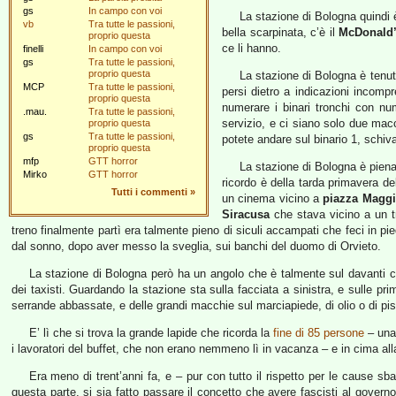
gs
In campo con voi
La stazione di Bologna quindi è
vb
Tra tutte le passioni,
bella scarpinata, c’è il
McDonald
proprio questa
ce li hanno.
finelli
In campo con voi
gs
Tra tutte le passioni,
proprio questa
La stazione di Bologna è tenut
MCP
Tra tutte le passioni,
persi dietro a indicazioni incomp
proprio questa
numerare i binari tronchi con num
.mau.
Tra tutte le passioni,
servizio, e ci siano solo due macc
proprio questa
gs
Tra tutte le passioni,
potete andare sul binario 1, schiva
proprio questa
mfp
GTT horror
La stazione di Bologna è piena 
Mirko
GTT horror
ricordo è della tarda primavera d
Tutti i commenti
»
un cinema vicino a
piazza Maggi
Siracusa
che stava vicino a un 
treno finalmente partì era talmente pieno di siculi accampati che feci in pie
dal sonno, dopo aver messo la sveglia, sui banchi del duomo di Orvieto.
La stazione di Bologna però ha un angolo che è talmente sul davanti ch
dei taxisti. Guardando la stazione sta sulla facciata a sinistra, e sulle p
serrande abbassate, e delle grandi macchie sul marciapiede, di olio o di pis
E’ lì che si trova la grande lapide che ricorda la
fine di 85 persone
– una 
i lavoratori del buffet, che non erano nemmeno lì in vacanza – e in cima all
Era meno di trent’anni fa, e – pur con tutto il rispetto per le cause sba
questa parte, si sia fatto passare il concetto che avere fascisti al gov