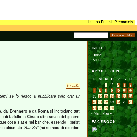
Italiano
English
Piemonteis
INFO
:Home:
:About:
APRILE 2009
L
M
M
G
V
S
D
1
2
3
4
5
Itaaaalia
6
7
8
9
10
11
12
emi se lo riesco a pubblicare solo ora; un
13
14
15
16
17
18
19
20
21
22
23
24
25
26
27
28
29
30
e
, dal
Brennero
e da
Roma
si incrociano tutti
« Mar
Mag »
ito di farfalla in
Cina
o altre scuse del genere.
nque cosa sia) e nel bar che, essendo i baristi
FACEBOOK
ente chiamato
“Bar Su”
(mi sembra di ricordare