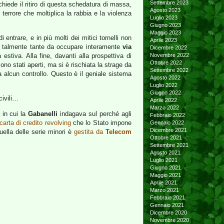
Settembre 2023
chiede il ritiro di questa schedatura di massa,
Agosto 2023
terrore che moltiplica la rabbia e la violenza
Luglio 2023
Giugno 2023
Maggio 2023
 entrare, e in più molti dei mitici tornelli non
Aprile 2023
 talmente tante da occupare interamente
via
Dicembre 2022
stiva. Alla fine, davanti alla prospettiva di
Novembre 2022
Ottobre 2022
no stati aperti, ma si è rischiata la strage da
Settembre 2022
a alcun controllo. Questo è il geniale sistema
Agosto 2022
Luglio 2022
Giugno 2022
civili…
Aprile 2022
Marzo 2022
in cui la
Gabanelli
indagava sul perché agli
Febbraio 2022
carta di credito revolving
che lo Stato impone
Gennaio 2022
Dicembre 2021
Quella delle serie minori è
gestita da
Telecom
Ottobre 2021
Settembre 2021
Agosto 2021
Luglio 2021
Giugno 2021
Maggio 2021
Aprile 2021
Marzo 2021
Febbraio 2021
Gennaio 2021
Dicembre 2020
Novembre 2020