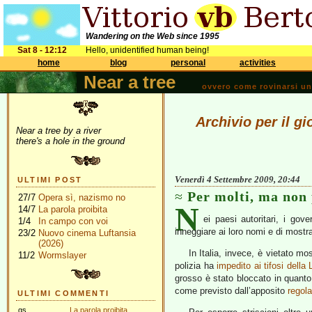
Wandering on the Web since 1995
Sat 8 - 12:12
Hello, unidentified human being!
home
blog
personal
activities
Near a tree
ovvero come rovinarsi una 
Archivio per il g
Near a tree by a river
there's a hole in the ground
Venerdì 4 Settembre 2009, 20:44
ULTIMI POST
Per molti, ma non 
27/7
Opera sì, nazismo no
N
14/7
La parola proibita
ei paesi autoritari, i gov
1/4
In campo con voi
inneggiare ai loro nomi e di mostrar
23/2
Nuovo cinema Luftansia
(2026)
In Italia, invece, è vietato mos
11/2
Wormslayer
polizia ha
impedito ai tifosi della 
grosso è stato bloccato in quanto 
come previsto dall’apposito
regol
ULTIMI COMMENTI
gs
La parola proibita