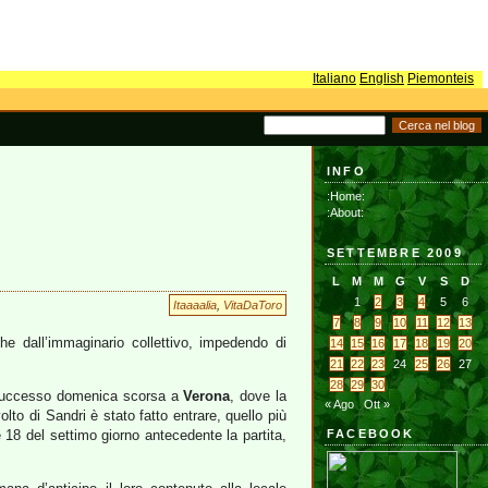
Italiano
English
Piemonteis
INFO
:Home:
:About:
SETTEMBRE 2009
L
M
M
G
V
S
D
1
2
3
4
5
6
Itaaaalia
,
VitaDaToro
7
8
9
10
11
12
13
che dall’immaginario collettivo, impedendo di
14
15
16
17
18
19
20
21
22
23
24
25
26
27
28
29
30
 successo domenica scorsa a
Verona
, dove la
« Ago
Ott »
olto di Sandri è stato fatto entrare, quello più
 18 del settimo giorno antecedente la partita,
FACEBOOK