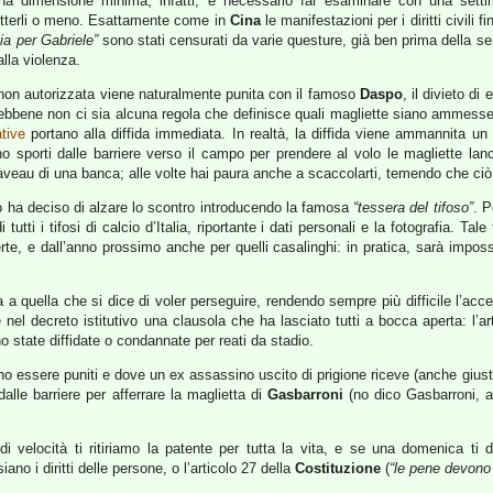
una dimensione minima, infatti, è necessario far esaminare con una settim
tterli o meno. Esattamente come in
Cina
le manifestazioni per i diritti civili f
ia per Gabriele”
sono stati censurati da varie questure, già ben prima della s
alla violenza.
 non autorizzata viene naturalmente punita con il famoso
Daspo
, il divieto di
bbene non ci sia alcuna regola che definisce quali magliette siano ammesse 
tive
portano alla diffida immediata. In realtà, la diffida viene ammannita un 
no sporti dalle barriere verso il campo per prendere al volo le magliette lan
aveau di una banca; alle volte hai paura anche a scaccolarti, temendo che ciò
no ha deciso di alzare lo scontro introducendo la famosa
“tessera del tifoso”
. P
utti i tifosi di calcio d’Italia, riportante i dati personali e la fotografia. Ta
sferte, e dall’anno prossimo anche per quelli casalinghi: in pratica, sarà imposs
a quella che si dice di voler perseguire, rendendo sempre più difficile l’acces
i è nel decreto istitutivo una clausola che ha lasciato tutti a bocca aperta: l’
no state diffidate o condannate per reati da stadio.
ssano essere puniti e dove un ex assassino uscito di prigione riceve (anche gi
dalle barriere per afferrare la maglietta di
Gasbarroni
(no dico Gasbarroni, 
di velocità ti ritiriamo la patente per tutta la vita, e se una domenica ti
ano i diritti delle persone, o l’articolo 27 della
Costituzione
(
“le pene devono