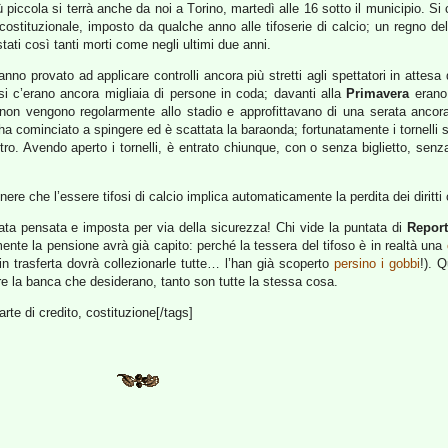
piccola si terrà anche da noi a Torino, martedì alle 16 sotto il municipio. Si 
ostituzionale, imposto da qualche anno alle tifoserie di calcio; un regno del 
tati così tanti morti come negli ultimi due anni.
nno provato ad applicare controlli ancora più stretti agli spettatori in attesa di
essi c’erano ancora migliaia di persone in coda; davanti alla
Primavera
erano
on vengono regolarmente allo stadio e approfittavano di una serata ancora e
a cominciato a spingere ed è scattata la baraonda; fortunatamente i tornelli so
ro. Avendo aperto i tornelli, è entrato chiunque, con o senza biglietto, senz
re che l’essere tifosi di calcio implica automaticamente la perdita dei diritti 
ata pensata e imposta per via della sicurezza! Chi vide la puntata di
Report
nte la pensione avrà già capito: perché la tessera del tifoso è in realtà una
a in trasferta dovrà collezionarle tutte… l’han già scoperto
persino i gobbi
!). 
e la banca che desiderano, tanto son tutte la stessa cosa.
carte di credito, costituzione[/tags]