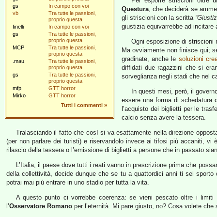
Per esporre striscioni oltre 
gs
In campo con voi
Questura
, che deciderà se amme
vb
Tra tutte le passioni,
gli striscioni con la scritta
“Giustiz
proprio questa
giustizia equivarrebbe ad incitare 
finelli
In campo con voi
gs
Tra tutte le passioni,
proprio questa
Ogni esposizione di striscioni
MCP
Tra tutte le passioni,
Ma ovviamente non finisce qui; se
proprio questa
gradinate, anche le
soluzioni crea
.mau.
Tra tutte le passioni,
diffidati due ragazzini che si era
proprio questa
gs
Tra tutte le passioni,
sorveglianza negli stadi che nel c
proprio questa
mfp
GTT horror
In questi mesi, però, il gover
Mirko
GTT horror
essere una forma di schedatura di t
Tutti i commenti
»
l’acquisto dei biglietti per le tra
calcio senza avere la tessera.
Tralasciando il fatto che così si va esattamente nella direzione opposta 
(per non parlare dei turisti) e riservandolo invece ai tifosi più accaniti, v
rilascio della tessera o l’emissione di biglietti a persone che in passato sia
L’Italia, il paese dove tutti i reati vanno in prescrizione prima che po
della collettività, decide dunque che se tu a quattordici anni ti sei sporto 
potrai mai più entrare in uno stadio per tutta la vita.
A questo punto ci vorrebbe coerenza: se vieni pescato oltre i limiti 
l’
Osservatore Romano
per l’eternità. Mi pare giusto, no? Cosa volete che si