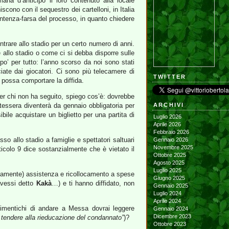
ana d’anticipo il loro contenuto alla locale
iniscono con il sequestro dei cartelloni, in Italia
entenza-farsa del processo, in quanto chiedere
 entrare allo stadio per un certo numero di anni.
allo stadio o come ci si debba disporre sulle
po’ per tutto: l’anno scorso da noi sono stati
ciate dai giocatori. Ci sono più telecamere di
TWITTER
 possa comportare la diffida.
er chi non ha seguito, spiego cos’è: dovrebbe
le tessera diventerà da gennaio obbligatoria per
ARCHIVI
ibile acquistare un biglietto per una partita di
Luglio 2026
Aprile 2026
Febbraio 2026
so allo stadio a famiglie e spettatori saltuari
Gennaio 2026
Novembre 2025
articolo 9 dice sostanzialmente che è vietato il
Ottobre 2025
Agosto 2025
Luglio 2025
ustamente) assistenza e ricollocamento a spese
Giugno 2025
avessi detto
Kakà
…) e ti hanno diffidato, non
Gennaio 2025
Luglio 2024
Aprile 2024
 dimentichi di andare a Messa dovrai leggere
Gennaio 2024
Dicembre 2023
 tendere alla rieducazione del condannato”
)?
Ottobre 2023