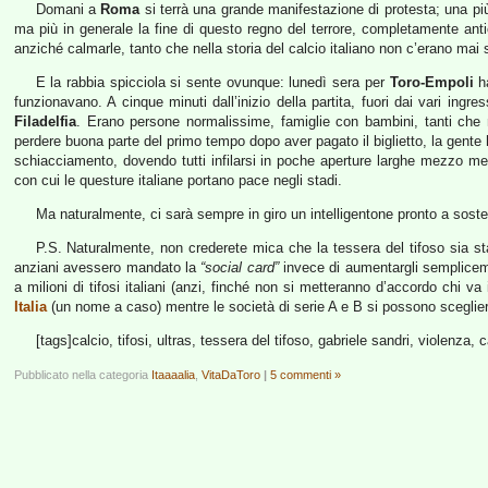
Domani a
Roma
si terrà una grande manifestazione di protesta; una più 
ma più in generale la fine di questo regno del terrore, completamente antic
anziché calmarle, tanto che nella storia del calcio italiano non c’erano mai s
E la rabbia spicciola si sente ovunque: lunedì sera per
Toro-Empoli
ha
funzionavano. A cinque minuti dall’inizio della partita, fuori dai vari ingr
Filadelfia
. Erano persone normalissime, famiglie con bambini, tanti che n
perdere buona parte del primo tempo dopo aver pagato il biglietto, la gente h
schiacciamento, dovendo tutti infilarsi in poche aperture larghe mezzo met
con cui le questure italiane portano pace negli stadi.
Ma naturalmente, ci sarà sempre in giro un intelligentone pronto a sostene
P.S. Naturalmente, non crederete mica che la tessera del tifoso sia st
anziani avessero mandato la
“social card”
invece di aumentargli sempliceme
a milioni di tifosi italiani (anzi, finché non si metteranno d’accordo chi v
Italia
(un nome a caso) mentre le società di serie A e B si possono sceglier
[tags]calcio, tifosi, ultras, tessera del tifoso, gabriele sandri, violenza, 
Pubblicato nella categoria
Itaaaalia
,
VitaDaToro
|
5 commenti »