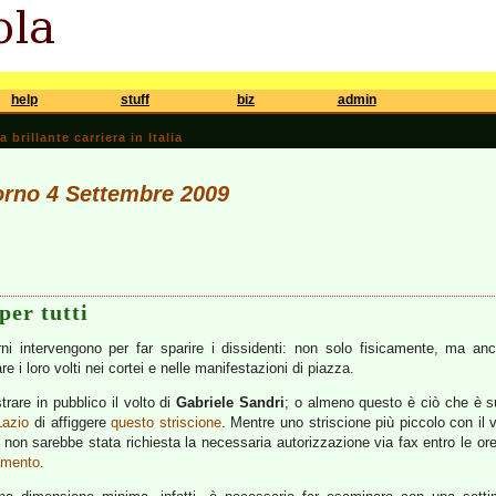
help
stuff
biz
admin
brillante carriera in Italia
iorno 4 Settembre 2009
per tutti
erni intervengono per far sparire i dissidenti: non solo fisicamente, ma an
e i loro volti nei cortei e nelle manifestazioni di piazza.
trare in pubblico il volto di
Gabriele Sandri
; o almeno questo è ciò che è
Lazio
di affiggere
questo striscione
. Mentre uno striscione più piccolo con il v
non sarebbe stata richiesta la necessaria autorizzazione via fax entro le ore
amento
.