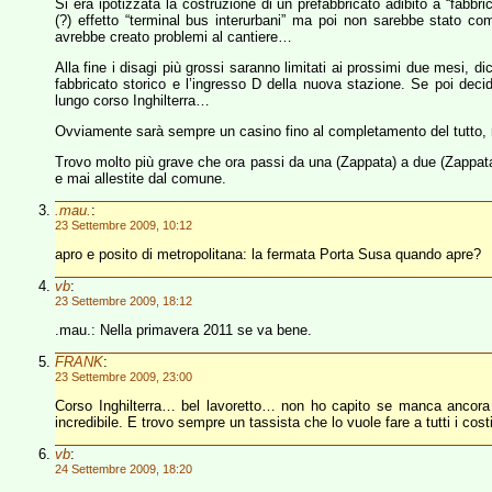
Si era ipotizzata la costruzione di un prefabbricato adibito a “fabbri
(?) effetto “terminal bus interurbani” ma poi non sarebbe stato com
avrebbe creato problemi al cantiere…
Alla fine i disagi più grossi saranno limitati ai prossimi due mesi, dic
fabbricato storico e l’ingresso D della nuova stazione. Se poi decid
lungo corso Inghilterra…
Ovviamente sarà sempre un casino fino al completamento del tutto,
Trovo molto più grave che ora passi da una (Zappata) a due (Zappata e
e mai allestite dal comune.
.mau.
:
23 Settembre 2009, 10:12
apro e posito di metropolitana: la fermata Porta Susa quando apre?
vb
:
23 Settembre 2009, 18:12
.mau.: Nella primavera 2011 se va bene.
FRANK
:
23 Settembre 2009, 23:00
Corso Inghilterra… bel lavoretto… non ho capito se manca ancora
incredibile. E trovo sempre un tassista che lo vuole fare a tutti i cost
vb
:
24 Settembre 2009, 18:20