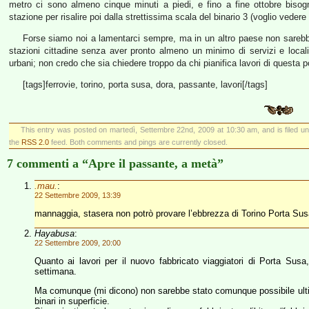
metro ci sono almeno cinque minuti a piedi, e fino a fine ottobre bisog
stazione per risalire poi dalla strettissima scala del binario 3 (voglio vedere
Forse siamo noi a lamentarci sempre, ma in un altro paese non sarebbero 
stazioni cittadine senza aver pronto almeno un minimo di servizi e locali 
urbani; non credo che sia chiedere troppo da chi pianifica lavori di questa p
[tags]ferrovie, torino, porta susa, dora, passante, lavori[/tags]
This entry was posted on martedì, Settembre 22nd, 2009 at 10:30 am, and is filed u
the
RSS 2.0
feed. Both comments and pings are currently closed.
7 commenti a “Apre il passante, a metà”
.mau.
:
22 Settembre 2009, 13:39
mannaggia, stasera non potrò provare l’ebbrezza di Torino Porta Sus
Hayabusa
:
22 Settembre 2009, 20:00
Quanto ai lavori per il nuovo fabbricato viaggiatori di Porta Susa,
settimana.
Ma comunque (mi dicono) non sarebbe stato comunque possibile ultima
binari in superficie.