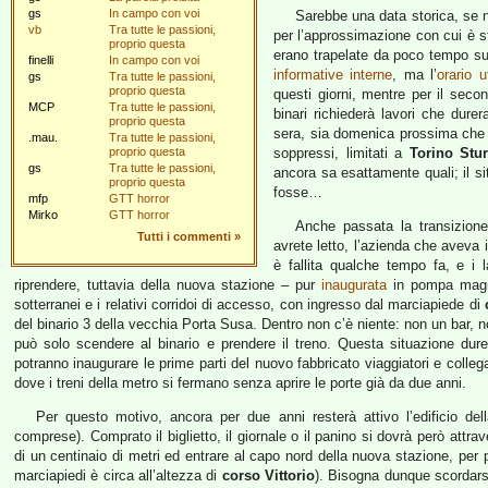
gs
In campo con voi
Sarebbe una data storica, se n
vb
Tra tutte le passioni,
per l’approssimazione con cui è st
proprio questa
erano trapelate da poco tempo sui
finelli
In campo con voi
informative interne
, ma l’
orario u
gs
Tra tutte le passioni,
proprio questa
questi giorni, mentre per il secon
MCP
Tra tutte le passioni,
binari richiederà lavori che dur
proprio questa
sera, sia domenica prossima che 
.mau.
Tra tutte le passioni,
proprio questa
soppressi, limitati a
Torino Stu
gs
Tra tutte le passioni,
ancora sa esattamente quali; il si
proprio questa
fosse…
mfp
GTT horror
Mirko
GTT horror
Anche passata la transizione,
Tutti i commenti
»
avrete letto, l’azienda che aveva 
è fallita qualche tempo fa, e i
riprendere, tuttavia della nuova stazione – pur
inaugurata
in pompa magna
sotterranei e i relativi corridoi di accesso, con ingresso dal marciapiede di
del binario 3 della vecchia Porta Susa. Dentro non c’è niente: non un bar, 
può solo scendere al binario e prendere il treno. Questa situazione du
potranno inaugurare le prime parti del nuovo fabbricato viaggiatori e colleg
dove i treni della metro si fermano senza aprire le porte già da due anni.
Per questo motivo, ancora per due anni resterà attivo l’edificio della 
comprese). Comprato il biglietto, il giornale o il panino si dovrà però attra
di un centinaio di metri ed entrare al capo nord della nuova stazione, per 
marciapiedi è circa all’altezza di
corso Vittorio
). Bisogna dunque scordarsi 