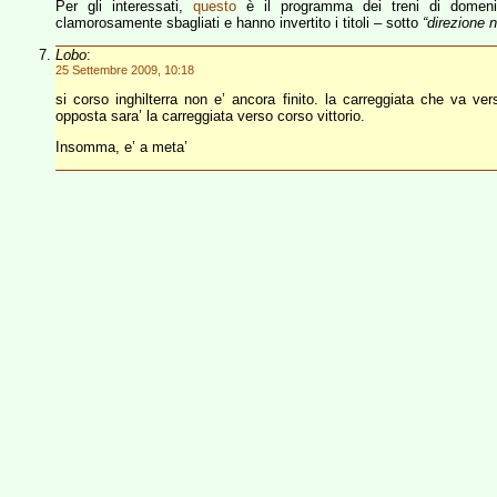
Per gli interessati,
questo
è il programma dei treni di domenic
clamorosamente sbagliati e hanno invertito i titoli – sotto
“direzione n
Lobo
:
25 Settembre 2009, 10:18
si corso inghilterra non e’ ancora finito. la carreggiata che va verso
opposta sara’ la carreggiata verso corso vittorio.
Insomma, e’ a meta’