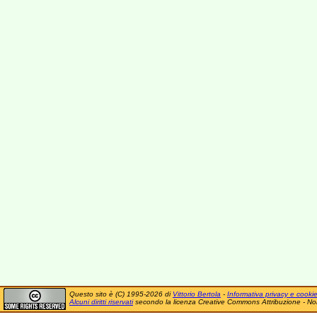
Questo sito è (C) 1995-2026 di
Vittorio Bertola
-
Informativa privacy e cooki
Alcuni diritti riservati
secondo la licenza Creative Commons Attribuzione - No