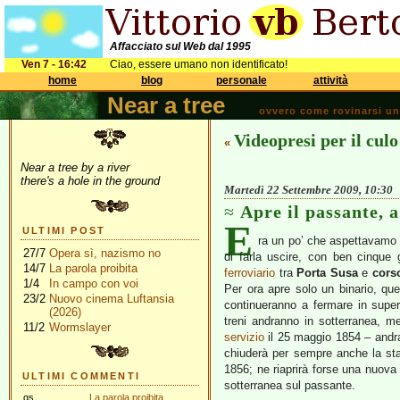
Affacciato sul Web dal 1995
Ven 7 - 16:42
Ciao, essere umano non identificato!
home
blog
personale
attività
Near a tree
ovvero come rovinarsi una 
Videopresi per il culo
«
Near a tree by a river
there's a hole in the ground
Martedì 22 Settembre 2009, 10:30
Apre il passante, 
E
ULTIMI POST
ra un po’ che aspettavamo 
27/7
Opera sì, nazismo no
di farla uscire, con ben cinque
14/7
La parola proibita
ferroviario
tra
Porta Susa
e
cors
1/4
In campo con voi
Per ora apre solo un binario, que
23/2
Nuovo cinema Luftansia
continueranno a fermare in superf
(2026)
treni andranno in sotterranea, me
11/2
Wormslayer
servizi
o
il 25 maggio 1854 – andr
chiuderà per sempre anche la st
1856; ne riaprirà forse una nuova 
ULTIMI COMMENTI
sotterranea sul passante.
gs
La parola proibita