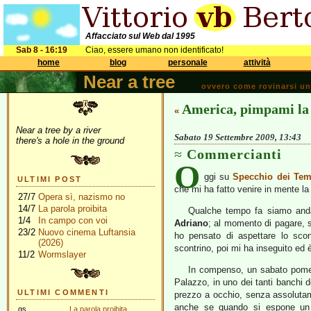
Affacciato sul Web dal 1995
Sab 8 - 16:19
Ciao, essere umano non identificato!
home
blog
personale
attività
Near a tree
ovvero come rovinarsi una 
America, pimpami la 
«
Near a tree by a river
Sabato 19 Settembre 2009, 13:43
there's a hole in the ground
Commercianti
O
ggi su
Specchio dei Tem
ULTIMI POST
che mi ha fatto venire in mente l
27/7
Opera sì, nazismo no
14/7
La parola proibita
Qualche tempo fa siamo and
1/4
In campo con voi
Adriano
; al momento di pagare, s
23/2
Nuovo cinema Luftansia
ho pensato di aspettare lo scon
(2026)
scontrino, poi mi ha inseguito ed è
11/2
Wormslayer
In compenso, un sabato pomer
Palazzo, in uno dei tanti banchi d
ULTIMI COMMENTI
prezzo a occhio, senza assolutam
anche se quando si espone un p
gs
La parola proibita