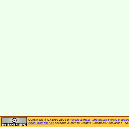
Questo sito è (C) 1995-2026 di
Vittorio Bertola
-
Informativa privacy e cooki
Alcuni diritti riservati
secondo la licenza Creative Commons Attribuzione - No