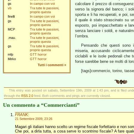
calcolare il prezzo di conseguenza
gs
In campo con voi
vb
Tra tutte le passioni,
verso la signora del banco; i sol
proprio questa
sporta e li ha recuperati, e poi, s
finelli
In campo con voi
il quale è stato strascinato su 
gs
Tra tutte le passioni,
proprio questa
esposto, poi impacchettato e lan
MCP
Tra tutte le passioni,
senza lanciare i soldi, e natural
proprio questa
l’ombra.
.mau.
Tra tutte le passioni,
proprio questa
Pensando che questi sono i 
gs
Tra tutte le passioni,
proprio questa
miseria, accusando ciclicamente
mfp
GTT horror
ciclabili e le isole pedonali ch
Mirko
GTT horror
forse sarebbe bene se molti di loro
Tutti i commenti
»
[tags]commercio, torino, tasse
This entry was posted on sabato, Settembre 19th, 2009 at 1:43 pm, and is filed un
through the
RSS 2.0
feed. Both comments and pings are currently closed.
Un commento a “Commercianti”
FRANK
:
21 Settembre 2009, 23:26
Magari gli italiani hanno scelto un regime fiscale forfettario e non so
Che poi, a dirla tutta, a cosa serve lo scontrino fiscale? A fare qua