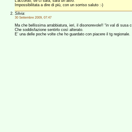
L’accordo, se ci sarà, sarà un altro.
Impossibilitata a dire di più, con un sorriso saluto :-)
Silvia
:
30 Settembre 2009, 07:47
Ma che bellissima arrabbiatura, ieri, il disonorevole!! “in val di susa
Che soddisfazione sentirlo così alterato.
E’ una delle poche volte che ho guardato con piacere il tg regionale.