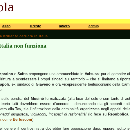
aiuto
il resto
lavoro
admin
brillante carriera in Italia
Italia non funziona
mparino
e
Saitta
propongono una ammucchiata in
Valsusa
: pur di garantire a
rittura a sconfessare i propri sindaci sul territorio – che si limitano a riport
apoli
, ex sindaco di
Giaveno
e ora vicepresidente berlusconiano della
Cam
e.
 sulle pendici del
Musiné
fu realizzata (alla luce del sole e con tanto di au
eoria tutti dovrebbero essere d’accordo – denunciando sia gli accordi sotto
ro alla Tav, sia l’infiltrazione della criminalità organizzata negli appalti de
naggi disgustosi, vigliacchi, incapaci di razionalità”
(lo fece su
Repubblica
,
ta come
Berlusconi
).
el genere il centrosinistra dovrebbe fare opposizione dura; eppure, sotto s