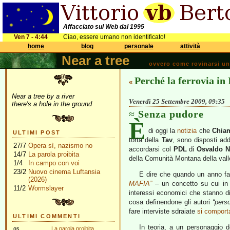
Affacciato sul Web dal 1995
Ven 7 - 4:44
Ciao, essere umano non identificato!
home
blog
personale
attività
Near a tree
ovvero come rovinarsi una 
Perché la ferrovia in 
«
Near a tree by a river
Venerdì 25 Settembre 2009, 09:35
there's a hole in the ground
Senza pudore
È
di oggi la
notizia
che
Chia
ULTIMI POST
torta della
Tav
, sono disposti addi
27/7
Opera sì, nazismo no
accordarsi col
PDL
di
Osvaldo N
14/7
La parola proibita
della Comunità Montana della vall
1/4
In campo con voi
23/2
Nuovo cinema Luftansia
E dire che quando un anno fa
(2026)
MAFIA”
– un concetto su cui in t
11/2
Wormslayer
interessi economici che stanno diet
cosa definendone gli autori
“perso
fare interviste sdraiate
si compor
ULTIMI COMMENTI
In teoria, a un personaggio d
gs
La parola proibita