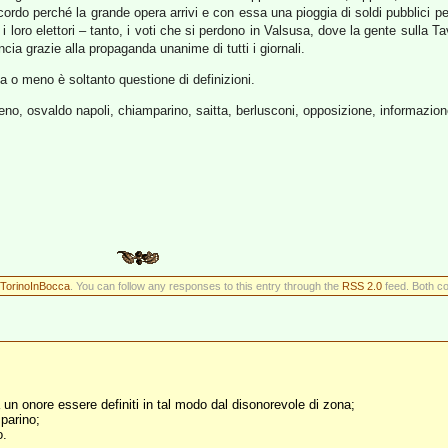
cordo perché la grande opera arrivi e con essa una pioggia di soldi pubblici pe
e i loro elettori – tanto, i voti che si perdono in Valsusa, dove la gente sulla T
ncia grazie alla propaganda unanime di tutti i giornali.
a o meno è soltanto questione di definizioni.
eno, osvaldo napoli, chiamparino, saitta, berlusconi, opposizione, informazion
TorinoInBocca
. You can follow any responses to this entry through the
RSS 2.0
feed. Both co
un onore essere definiti in tal modo dal disonorevole di zona;
parino;
o.