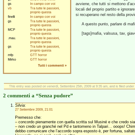
avviene, che tutti si mettono d’ac
gs
In campo con voi
vb
Tra tutte le passioni,
locali del proprio partito e ignorar
proprio questa
si recuperano nel resto della provi
finelli
In campo con voi
gs
Tra tutte le passioni,
A questo punto, parlare di mafi
proprio questa
MCP
Tra tutte le passioni,
[tags]mafia, valsusa, tav, giav
proprio questa
.mau.
Tra tutte le passioni,
proprio questa
gs
Tra tutte le passioni,
proprio questa
mfp
GTT horror
Mirko
GTT horror
Tutti i commenti
»
This entry was posted on venerdì, Settembre 25th, 2009 at 9:35 am, and is filed under
2 commenti a “Senza pudore”
Silvia
:
27 Settembre 2009, 21:01
Premesso che:
– concordo pienamente con quella scritta sul Musiné e che credo sia 
– non credo un granché nel Pd e tantomeno in Talpari… ooops! Chim
debbo comunicare che l’accordo sopra esposto è, per fortuna, saltat