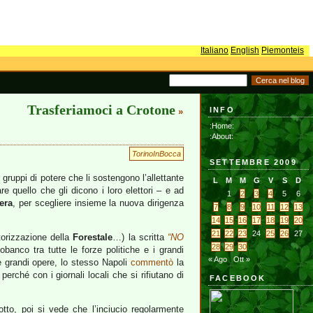
Italiano
English
Piemonteis
Trasferiamoci a Crotone
INFO
»
:Home:
:About:
TorinoInBocca
SETTEMBRE 2009
i gruppi di potere che li sostengono l’allettante
L
M
M
G
V
S
D
are quello che gli dicono i loro elettori – e ad
1
2
3
4
5
6
era
, per scegliere insieme la nuova dirigenza
7
8
9
10
11
12
13
14
15
16
17
18
19
20
21
22
23
24
25
26
27
torizzazione della
Forestale
…) la scritta
“NO
28
29
30
banco tra tutte le forze politiche e i grandi
« Ago
Ott »
lle grandi opere, lo stesso Napoli
commentò
la
 perché con i giornali locali che si rifiutano di
FACEBOOK
otto, poi si vede che l’inciucio regolarmente