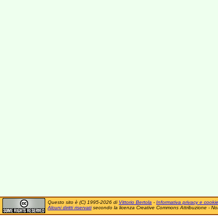
Questo sito è (C) 1995-2026 di
Vittorio Bertola
-
Informativa privacy e cooki
Alcuni diritti riservati
secondo la licenza Creative Commons Attribuzione - No