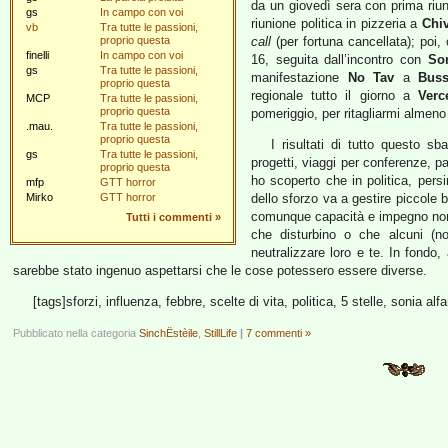
da un giovedì sera con prima riun
gs
In campo con voi
riunione politica in pizzeria a
Chi
vb
Tra tutte le passioni,
proprio questa
call
(per fortuna cancellata); poi,
finelli
In campo con voi
16, seguita dall’incontro con
So
gs
Tra tutte le passioni,
manifestazione
No Tav
a
Buss
proprio questa
regionale tutto il giorno a
Verce
MCP
Tra tutte le passioni,
proprio questa
pomeriggio, per ritagliarmi almen
.mau.
Tra tutte le passioni,
proprio questa
I risultati di tutto questo sb
gs
Tra tutte le passioni,
progetti, viaggi per conferenze, pa
proprio questa
ho scoperto che in politica, persin
mfp
GTT horror
Mirko
GTT horror
dello sforzo va a gestire piccole 
comunque capacità e impegno non 
Tutti i commenti
»
che disturbino o che alcuni (no
neutralizzare loro e te. In fondo,
sarebbe stato ingenuo aspettarsi che le cose potessero essere diverse.
[tags]sforzi, influenza, febbre, scelte di vita, politica, 5 stelle, sonia alf
Pubblicato nella categoria
SinchËstèile
,
StillLife
|
7 commenti »