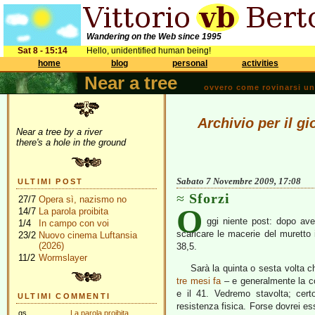
Wandering on the Web since 1995
Sat 8 - 15:14
Hello, unidentified human being!
home
blog
personal
activities
Near a tree
ovvero come rovinarsi una 
Archivio per il g
Near a tree by a river
there's a hole in the ground
Sabato 7 Novembre 2009, 17:08
ULTIMI POST
Sforzi
27/7
Opera sì, nazismo no
O
14/7
La parola proibita
ggi niente post: dopo ave
1/4
In campo con voi
scaricare le macerie del muretto 
23/2
Nuovo cinema Luftansia
(2026)
38,5.
11/2
Wormslayer
Sarà la quinta o sesta volta c
tre mesi fa
– e generalmente la cos
e il 41. Vedremo stavolta; cer
ULTIMI COMMENTI
resistenza fisica. Forse dovrei es
gs
La parola proibita