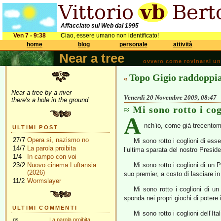
Affacciato sul Web dal 1995
Ven 7 - 9:38
Ciao, essere umano non identificato!
home
blog
personale
attività
Near a tree
ovvero come rovinarsi una 
Topo Gigio raddoppi
«
Near a tree by a river
Venerdì 20 Novembre 2009, 08:47
there's a hole in the ground
Mi sono rotto i cog
A
nch’io, come già trecentomi
ULTIMI POST
27/7
Opera sì, nazismo no
Mi sono rotto i coglioni di ess
14/7
La parola proibita
l’ultima sparata del nostro Presid
1/4
In campo con voi
23/2
Nuovo cinema Luftansia
Mi sono rotto i coglioni di un 
(2026)
suo premier, a costo di lasciare in l
11/2
Wormslayer
Mi sono rotto i coglioni di u
sponda nei propri giochi di potere
ULTIMI COMMENTI
Mi sono rotto i coglioni dell’It
gs
La parola proibita