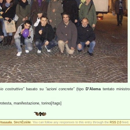
io costruttivo”
basato su
“azioni concrete”
(tipo
D’Alema
tentato ministro
protesta, manifestazione, torino[/tags]
r
Itaaaalia
,
SinchËstèile
. You can follow any responses to this entry through the
RSS 2.0
feed. 