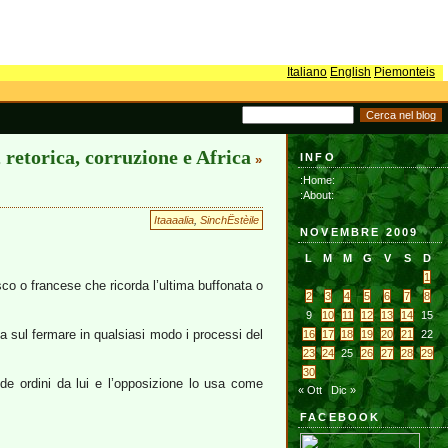
Italiano
English
Piemonteis
retorica, corruzione e Africa
INFO
»
:Home:
:About:
Itaaaalia
,
SinchËstèile
NOVEMBRE 2009
L
M
M
G
V
S
D
1
esco o francese che ricorda l’ultima buffonata o
2
3
4
5
6
7
8
9
10
11
12
13
14
15
ta sul fermare in qualsiasi modo i processi del
16
17
18
19
20
21
22
23
24
25
26
27
28
29
30
nde ordini da lui e l’opposizione lo usa come
« Ott
Dic »
FACEBOOK