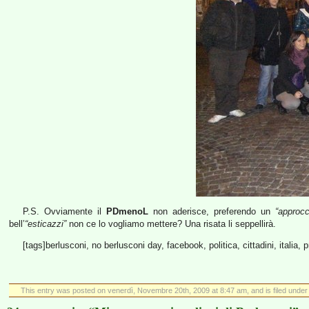
P.S. Ovviamente il
PDmenoL
non aderisce, preferendo un
“approcc
bell’
“esticazzi”
non ce lo vogliamo mettere? Una risata li seppellirà.
[tags]berlusconi, no berlusconi day, facebook, politica, cittadini, italia, 
This entry was posted on venerdì, Novembre 20th, 2009 at 8:47 am, and is filed unde