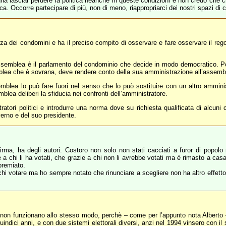
 lasciar perdere la politica neanche in queste condizioni e non credo che ci
a. Occorre partecipare di più, non di meno, riappropriarci dei nostri spazi di ci
a dei condomini e ha il preciso compito di osservare e fare osservare il reg
ssemblea è il parlamento del condominio che decide in modo democratico. Poi 
emblea che è sovrana, deve rendere conto della sua amministrazione all’assemb
emblea lo può fare fuori nel senso che lo può sostituire con un altro ammini
mblea deliberi la sfiducia nei confronti dell’amministratore.
ori politici e introdurre una norma dove su richiesta qualificata di alcuni cit
overno e del suo presidente.
firma, ha degli autori. Costoro non solo non stati cacciati a furor di popol
a chi li ha votati, che grazie a chi non li avrebbe votati ma è rimasto a casa.
premiato.
hi votare ma ho sempre notato che rinunciare a scegliere non ha altro effetto 
non funzionano allo stesso modo, perchè – come per l’appunto nota Alberto 
 quindici anni, e con due sistemi elettorali diversi, anzi nel 1994 vinsero con 