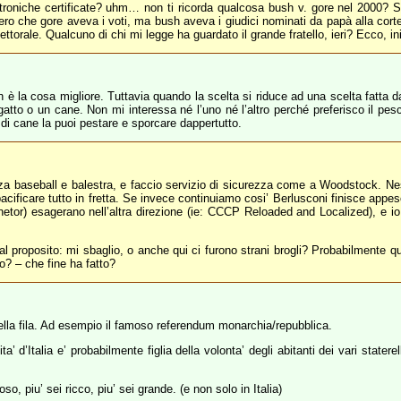
ttroniche certificate? uhm… non ti ricorda qualcosa bush v. gore nel 2000? S
o che gore aveva i voti, ma bush aveva i giudici nominati da papà alla cort
lettorale. Qualcuno di chi mi legge ha guardato il grande fratello, ieri? Ecco, 
è la cosa migliore. Tuttavia quando la scelta si riduce ad una scelta fatta da 
gatto o un cane. Non mi interessa né l’uno né l’altro perché preferisco il pesc
 di cane la puoi pestare e sporcare dappertutto.
 baseball e balestra, e faccio servizio di sicurezza come a Woodstock. Nessu
ficare tutto in fretta. Se invece continuiamo cosi’ Berlusconi finisce appeso, la
rsanetor) esagerano nell’altra direzione (ie: CCCP Reloaded and Localized), e i
tal proposito: mi sbaglio, o anche qui ci furono strani brogli? Probabilmente q
o? – che fine ha fatto?
a della fila. Ad esempio il famoso referendum monarchia/repubblica.
’ d’Italia e’ probabilmente figlia della volonta’ degli abitanti dei vari statere
so, piu’ sei ricco, piu’ sei grande. (e non solo in Italia)