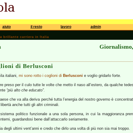
aiuto
il resto
lavoro
admin
brillante carriera in Italia
a
Giornalismo, 
lioni di Berlusconi
la italiani,
mi sono rotto i coglioni di
Berlusconi
e voglio gridarlo forte.
ere preso per il culo tutte le volte che metto il naso all’estero, da qualche ted
ente
“più alto che educato”
.
Paese che va alla deriva perché tutta l’energia del nostro governo è concentra
ibertà anche tutti gli altri criminali.
n sistema politico funzionale a una sola persona, in cui la maggioranza pre
 interni, guardandosi bene dall’attaccarlo seriamente.
alia degli ultimi vent’anni e credo che dirlo una volta di più non sia mai troppo.