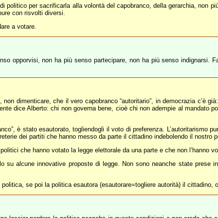
di politico per sacrificarla alla volontà del capobranco, della gerarchia, non pi
ure con risvolti diversi.
dare a votare.
senso opporvisi, non ha più senso partecipare, non ha più senso indignarsi. 
é, non dimenticare, che il vero capobranco “autoritario”, in democrazia c’è gi
mente dice Alberto: chi non governa bene, cioè chi non adempie al mandato poli
anco”, è stato esautorato, togliendogli il voto di preferenza. L’autoritarismo pu
egreterie dei partiti che hanno messo da parte il cittadino indebolendo il nostro 
politici che hanno votato la legge elettorale da una parte e che non l’hanno vol
llo su alcune innovative proposte di legge. Non sono neanche state prese i
litica, se poi la politica esautora (esautorare=togliere autorità) il cittadino,