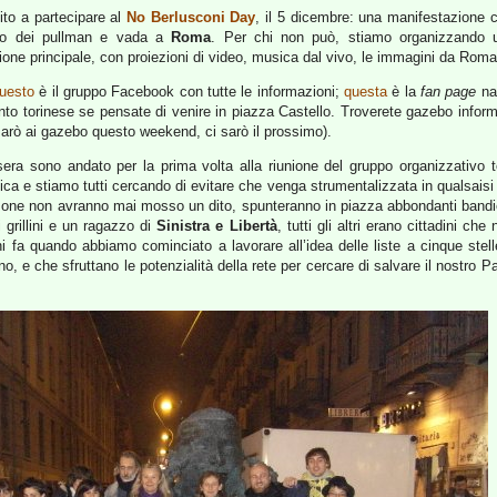
vito a partecipare al
No Berlusconi Day
, il 5 dicembre: una manifestazione c
uno dei pullman e vada a
Roma
. Per chi non può, stiamo organizzando 
ne principale, con proiezioni di video, musica dal vivo, le immagini da Roma 
uesto
è il gruppo Facebook con tutte le informazioni;
questa
è la
fan page
naz
nto torinese se pensate di venire in piazza Castello. Troverete gazebo informa
arò ai gazebo questo weekend, ci sarò il prossimo).
sera sono andato per la prima volta alla riunione del gruppo organizzativo 
ica e stiamo tutti cercando di evitare che venga strumentalizzata in qualsaisi
one non avranno mai mosso un dito, spunteranno in piazza abbondanti bandie
 grillini e un ragazzo di
Sinistra e Libertà
, tutti gli altri erano cittadini c
 fa quando abbiamo cominciato a lavorare all’idea delle liste a cinque stel
no, e che sfruttano le potenzialità della rete per cercare di salvare il nostro 