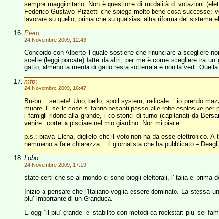
sempre maggioritario. Non è questione di modalità di votazioni (ele
Federico Gustavo Pizzetti che spiega molto bene cosa successe: ver
lavorare su quello, prima che su qualsiasi altra riforma del sistema e
Piero
:
24 Novembre 2009, 12:43
Concordo con Alberto il quale sostiene che rinunciare a scegliere non 
scelte (leggi porcate) fatte da altri, per me è come scegliere tra un 
gatto, almeno la merda di gatto resta sotterrata e non la vedi. Quella
mfp
:
24 Novembre 2009, 16:47
Bu-bu… settete! Uno, bello, spoil system, radicale… io prendo mazza
muore. E se le cose si fanno pesanti passo alle robe esplosive per paci
i famigli ridono alla grande, i co-storici di turno (capitanati da Be
venire i cortei a pisciare nel mio giardino. Non mi piace.
p.s.: brava Elena, diglielo che il voto non ha da esse elettronico. A 
nemmeno a fare chiarezza… il giornalista che ha pubblicato – Deagli
Lobo
:
24 Novembre 2009, 17:19
state certi che se al mondo ci sono brogli elettorali, l’Italia e’ prim
Inizio a pensare che l’Italiano voglia essere dominato. La stessa unita
piu’ importante di un Granduca.
E oggi “il piu’ grande” e’ stabilito con metodi da rockstar: piu’ sei famo