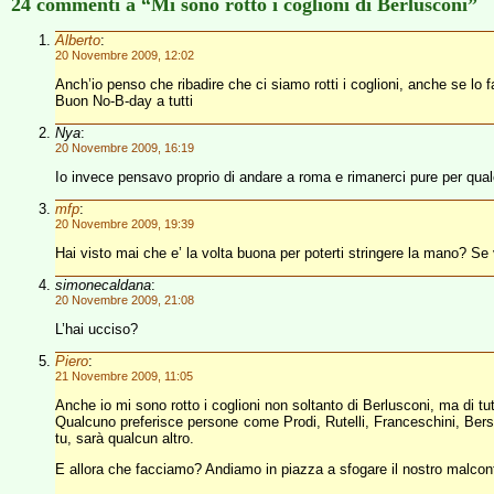
24 commenti a “Mi sono rotto i coglioni di Berlusconi”
Alberto
:
20 Novembre 2009, 12:02
Anch’io penso che ribadire che ci siamo rotti i coglioni, anche se 
Buon No-B-day a tutti
Nya
:
20 Novembre 2009, 16:19
Io invece pensavo proprio di andare a roma e rimanerci pure per qualc
mfp
:
20 Novembre 2009, 19:39
Hai visto mai che e’ la volta buona per poterti stringere la mano? Se 
simonecaldana
:
20 Novembre 2009, 21:08
L’hai ucciso?
Piero
:
21 Novembre 2009, 11:05
Anche io mi sono rotto i coglioni non soltanto di Berlusconi, ma di t
Qualcuno preferisce persone come Prodi, Rutelli, Franceschini, Bersa
tu, sarà qualcun altro.
E allora che facciamo? Andiamo in piazza a sfogare il nostro malcon