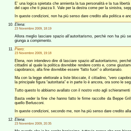
E’ una logica spietata che annienta la tua personalità e la tua libertà 
del capo che ti piazza lì. Vale per la destra come per la sinistra, sepp
In queste condizioni, non ha più senso dare credito alla politica e an
Elena
:
23 Novembre 2009, 18:19
Allora meglio lasciare spazio all’autoritarismo, perchè non ha più 
giunga a compimento.
Piero
:
23 Novembre 2009, 19:18
Elena, non intendevo dire di lasciare spazio all’autoritarismo, perch
cittadini al quale la politica dovrebbe rendere conto e, come giusta
capobranco, alla fine dovrebbe essere “fatto fuori” o allontanato.
Ma con la legge elettorale a liste bloccate, il cittadino, “vero capobr
la principale figura “autoritaria” e in parte lo è ancora, ora sono le s
Tutto questo lo abbiamo avallato con il nostro voto agli schieramenti 
Basta veder la fine che hanno fatto le firme raccolte da Beppe Gri
quello Berlusconi.
In queste condizioni, secondo me, non ha più senso dare credito alla po
Elena
:
23 Novembre 2009, 20:35