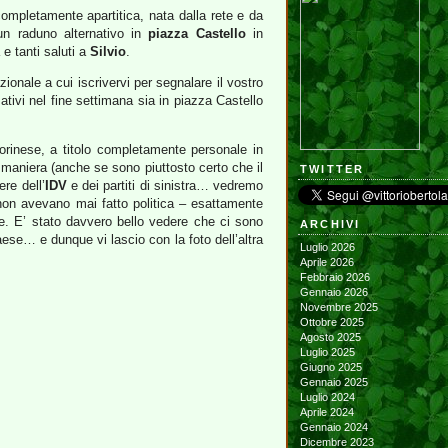
ompletamente apartitica, nata dalla rete e da
un raduno alternativo in
piazza Castello
in
e tanti saluti a
Silvio
.
ionale a cui iscrivervi per segnalare il vostro
tivi nel fine settimana sia in piazza Castello
torinese, a titolo completamente personale in
 maniera (anche se sono piuttosto certo che il
TWITTER
re dell’
IDV
e dei partiti di sinistra… vedremo
he non avevano mai fatto politica – esattamente
le. E’ stato davvero bello vedere che ci sono
ARCHIVI
Paese… e dunque vi lascio con la foto dell’altra
Luglio 2026
Aprile 2026
Febbraio 2026
Gennaio 2026
Novembre 2025
Ottobre 2025
Agosto 2025
Luglio 2025
Giugno 2025
Gennaio 2025
Luglio 2024
Aprile 2024
Gennaio 2024
Dicembre 2023