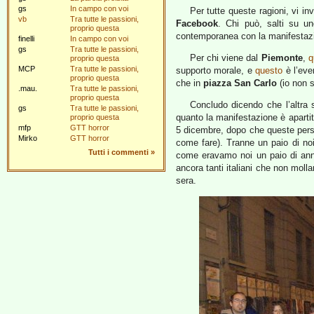
gs
In campo con voi
Per tutte queste ragioni, vi in
vb
Tra tutte le passioni,
Facebook
. Chi può, salti su 
proprio questa
contemporanea con la manifestazio
finelli
In campo con voi
gs
Tra tutte le passioni,
Per chi viene dal
Piemonte
,
q
proprio questa
MCP
Tra tutte le passioni,
supporto morale, e
questo
è l’eve
proprio questa
che in
piazza San Carlo
(io non s
.mau.
Tra tutte le passioni,
proprio questa
Concludo dicendo che l’altra 
gs
Tra tutte le passioni,
quanto la manifestazione è apartit
proprio questa
mfp
GTT horror
5 dicembre, dopo che queste pers
Mirko
GTT horror
come fare). Tranne un paio di noi
Tutti i commenti
»
come eravamo noi un paio di anni
ancora tanti italiani che non molla
sera.