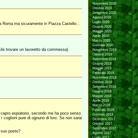
Novembre 2020
Ottobre 2020
Settembre 2020
Agosto 2020
Luglio 2020
nte a Roma ma sicuramente in Piazza Castello…
Giugno 2020
Maggio 2020
Aprile 2020
Marzo 2020
Gennaio 2020
icile trovare un lavoretto da commessa)
Novembre 2019
Ottobre 2019
Settembre 2019
Giugno 2019
Maggio 2019
Febbraio 2019
Novembre 2018
Ottobre 2018
Settembre 2018
Giugno 2018
Maggio 2018
Aprile 2018
Marzo 2018
Febbraio 2018
ome capro espiatorio, secondo me ha poco senso.
Gennaio 2018
 coglioni pure di ognuno di loro. Se non sarai
Dicembre 2017
Ottobre 2017
Settembre 2017
l suo posto?
Agosto 2017
Luglio 2017