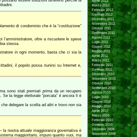
 possano essere soluzioni differenti perchè la
Aprile 2012
ttadini.
Marzo 2012
Febbraio 2012
Gennaio 2012
Dicembre 2011
Novembre 2011
olamento di condominio che è la “costituzione”
Ottobre 2011
Settembre 2011
Agosto 2011
l’amministratore, oltre a riscuotere le spese
Luglio 2011
lea stessa.
Giugno 2011
Maggio 2011
stratore in ogni momento, basta che ci sia la
Aprile 2011
Marzo 2011
tadini, il popolo possa riunirsi su Internet e,
Febbraio 2011
Gennaio 2011
Dicembre 2010
Novembre 2010
Ottobre 2010
Settembre 2010
o ma sono stati premiati prima da un recupero
Agosto 2010
 Se la legge elettorale “porcata” è ancora lì è
Luglio 2010
Giugno 2010
che delegare la scelta ad altri e trovo non sia
Maggio 2010
Aprile 2010
Marzo 2010
Febbraio 2010
Gennaio 2010
Dicembre 2009
– la nostra attuale maggioranza governativa è
Novembre 2009
il sistema maggioritario, impuro quanto vuoi, ma