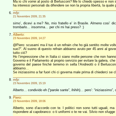
Ma io chi vorrei al posto di Berlusconi? Me lo chiedo spesso e non
ha interessi personali da difendere se non la propria libertà, la qual
mfp
:
21 Novembre 2009, 21:35
simo’, dicevi a me? No, mio fratello e’ in Brasile. Almeno cosi’ 
trombarlo… insomma… per chi mi hai preso? :)
Alberto
:
23 Novembre 2009, 14:27
@Piero: scusami ma il tuo è un refrain che ho già sentito molte volte
suo?”. Al suono di questo refrain abbiamo avuto per 45 anni al gover
tutto ciò?
Ho l’impressione che in Italia ci siano molte persone che non hanno 
Governo e il Parlamento al proprio servizio per evitare la galera, ch
governo del paese finché terremo in sella l’Andreotti o il Berluscon
abbiamo…
Se iniziassimo a far fuori chi ci governa male prima di chiederci se ch
mfp
:
23 Novembre 2009, 15:19
Alberto… condivido eh (“parole sante”, ihihih)… pero’: “iniziassimo”, 
Piero
:
23 Novembre 2009, 18:06
Alberto, sono d’accordo con te. I politici non sono tutti uguali, ma 
rispondere al capobranco: o ti uniformi o te ne vai. Silvio non sfugge 