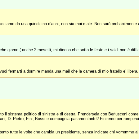
lo facciamo da una quindicina d’anni, non sia mai male. Non sarò probabilme
he giorno ( anche 2 mesetti, mi dicono che sotto le feste e i saldi non è diff
vuoi fermarti a dormire manda una mail che la camera di mio fratello e’ libera.
utto il sistema politico di sinistra e di destra. Prendersela con Berlusconi c
ni, Di Pietro, Fini, Bossi e compagnia parlamentante? Finiremo per romperci i
tento tutte le volte che cambia un presidente, senza indicare chi vorremmo a