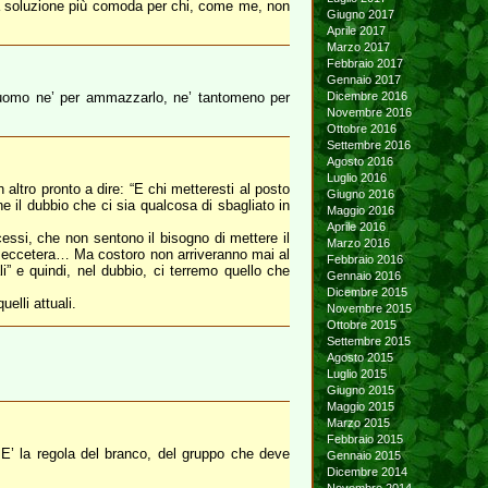
la soluzione più comoda per chi, come me, non
Giugno 2017
Aprile 2017
Marzo 2017
Febbraio 2017
Gennaio 2017
n uomo ne’ per ammazzarlo, ne’ tantomeno per
Dicembre 2016
Novembre 2016
Ottobre 2016
Settembre 2016
Agosto 2016
Luglio 2016
altro pronto a dire: “E chi metteresti al posto
Giugno 2016
 il dubbio che ci sia qualcosa di sbagliato in
Maggio 2016
Aprile 2016
essi, che non sentono il bisogno di mettere il
Marzo 2016
ta, eccetera… Ma costoro non arriveranno mai al
Febbraio 2016
i” e quindi, nel dubbio, ci terremo quello che
Gennaio 2016
Dicembre 2015
elli attuali.
Novembre 2015
Ottobre 2015
Settembre 2015
Agosto 2015
Luglio 2015
Giugno 2015
Maggio 2015
Marzo 2015
Febbraio 2015
i. E’ la regola del branco, del gruppo che deve
Gennaio 2015
Dicembre 2014