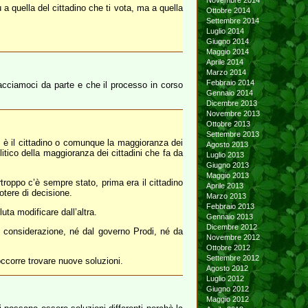
Novembre 2014
ù a quella del cittadino che ti vota, ma a quella
Ottobre 2014
Settembre 2014
Luglio 2014
Giugno 2014
Maggio 2014
Aprile 2014
Marzo 2014
Febbraio 2014
Facciamoci da parte e che il processo in corso
Gennaio 2014
Dicembre 2013
Novembre 2013
Ottobre 2013
Settembre 2013
à: è il cittadino o comunque la maggioranza dei
Agosto 2013
tico della maggioranza dei cittadini che fa da
Luglio 2013
Giugno 2013
Maggio 2013
rtroppo c’è sempre stato, prima era il cittadino
Aprile 2013
potere di decisione.
Marzo 2013
Febbraio 2013
uta modificare dall’altra.
Gennaio 2013
Dicembre 2012
n considerazione, né dal governo Prodi, né da
Novembre 2012
Ottobre 2012
Settembre 2012
 occorre trovare nuove soluzioni.
Agosto 2012
Luglio 2012
Giugno 2012
Maggio 2012