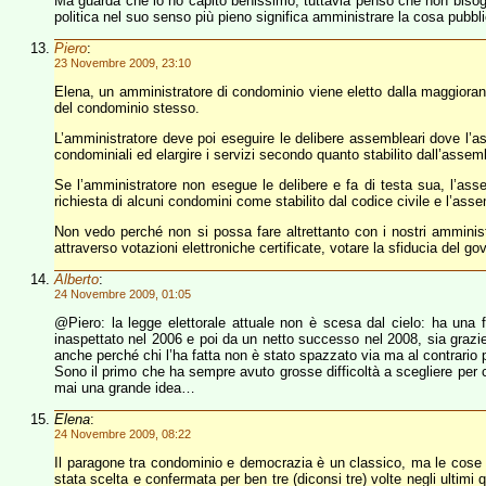
Ma guarda che io ho capito benissimo, tuttavia penso che non bisogna
politica nel suo senso più pieno significa amministrare la cosa pubblic
Piero
:
23 Novembre 2009, 23:10
Elena, un amministratore di condominio viene eletto dalla maggioranz
del condominio stesso.
L’amministratore deve poi eseguire le delibere assembleari dove l’a
condominiali ed elargire i servizi secondo quanto stabilito dall’ass
Se l’amministratore non esegue le delibere e fa di testa sua, l’ass
richiesta di alcuni condomini come stabilito dal codice civile e l’asse
Non vedo perché non si possa fare altrettanto con i nostri amministrat
attraverso votazioni elettroniche certificate, votare la sfiducia del g
Alberto
:
24 Novembre 2009, 01:05
@Piero: la legge elettorale attuale non è scesa dal cielo: ha una 
inaspettato nel 2006 e poi da un netto successo nel 2008, sia grazie 
anche perché chi l’ha fatta non è stato spazzato via ma al contrario 
Sono il primo che ha sempre avuto grosse difficoltà a scegliere per c
mai una grande idea…
Elena
:
24 Novembre 2009, 08:22
Il paragone tra condominio e democrazia è un classico, ma le cose 
stata scelta e confermata per ben tre (diconsi tre) volte negli ultimi