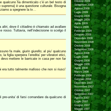
Ottobre 2009
e qualcuno ha dimenticato c’è un bel testo di
Settembre 2009
e suprema) è una questione culturale. Bisogna
Agosto 2009
iniziamo a spegnere la tv…
Luglio 2009
Giugno 2009
Maggio 2009
Aprile 2009
altri, dove il cittadino è chiamato ad avallare
Marzo 2009
e rosso. Tuttavia, nell’indecisione io scelgo il
Febbraio 2009
Gennaio 2009
Dicembre 2008
Novembre 2008
Ottobre 2008
Settembre 2008
no fa male, giurin giurello; al piu’ qualcuno
Agosto 2008
 figlia sperpera l’eredita’ per vibratori etici,
Luglio 2008
o devo mettere le barricate in casa per non far
Giugno 2008
Maggio 2008
Aprile 2008
ui era tutto talmente mafioso che non si riusci’
Marzo 2008
Febbraio 2008
Gennaio 2008
Dicembre 2007
Novembre 2007
Ottobre 2007
Settembre 2007
lli pre-unita’ di farsi comandare da qualcuno di
Agosto 2007
Luglio 2007
Giugno 2007
Maggio 2007