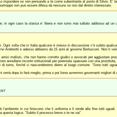
 so rispondere se non pensando a te come subentrante al posto di Silvio. E’ 
e purtroppo non può essere difesa da nessuno se non dal diretto interessato.
dice; in ogni caso la stanza e’ libera e non sono mai saltato addosso ad u
. Ogni volta che in Italia qualcuno è messo in discussione c’è subito qualcun 
no Andreotti e adesso abbiamo da 15 anni al governo Berlusconi. Non ti viene
amici mafiosi, che non hanno corrotto giudici o avvocati per aggiustare proc
e non annullano incontri istituzionali per potersela spassare con una prostitu
i di turno, finché ci nasconderemo dietro al luogo comune: “Sono tutti ugual
i verrà dopo lo farà meglio, prima o poi forse avremmo governanti migliori di qu
chi?
è l’ambiente in cui finiscono che li uniforma e li rende alla fine tutti ugual
a questa logica: “Subito il processo breve o te ne vai”.