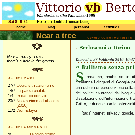
Wandering on the Web since 1995
Sat 8 - 9:21
Hello, unidentified human being!
home
blog
personal
activities
Near a tree
ovvero come rovinarsi una 
Berlusconi a Torino
«
Near a tree by a river
Domenica 28 Febbraio 2010, 10:47
there's a hole in the ground
Bullismo senza pr
S
tamattina, anche se in r
ULTIMI POST
condanna i dirigenti di
Google
per
27/7
Opera sì, nazismo no
una cultura di persecuzione della r
14/7
La parola proibita
dei politici sputtanati dai blog e
1/4
In campo con voi
dissoluzione dell’informazione tr
23/2
Nuovo cinema Luftansia
Grillo
, e dunque uso le potenzialit
(2026)
11/2
Wormslayer
[tags]internet, privacy, google,
ULTIMI COMMENTI
gs
La parola proibita