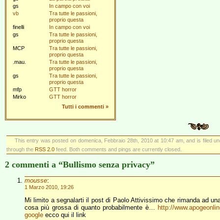
gs
In campo con voi
vb
Tra tutte le passioni,
proprio questa
finelli
In campo con voi
gs
Tra tutte le passioni,
proprio questa
MCP
Tra tutte le passioni,
proprio questa
.mau.
Tra tutte le passioni,
proprio questa
gs
Tra tutte le passioni,
proprio questa
mfp
GTT horror
Mirko
GTT horror
Tutti i commenti
»
This entry was posted on domenica, Febbraio 28th, 2010 at 10:47 am, and is filed u
through the
RSS 2.0
feed. Both comments and pings are currently closed.
2 commenti a “Bullismo senza privacy”
mousse
:
1 Marzo 2010, 19:26
Mi limito a segnalarti il post di Paolo Attivissimo che rimanda ad una
cosa più grossa di quanto probabilmente è…
http://www.apogeonlin
google
ecco qui il link