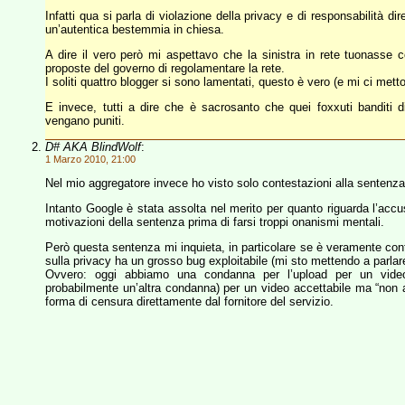
Infatti qua si parla di violazione della privacy e di responsabilità dire
un’autentica bestemmia in chiesa.
A dire il vero però mi aspettavo che la sinistra in rete tuonass
proposte del governo di regolamentare la rete.
I soliti quattro blogger si sono lamentati, questo è vero (e mi ci mett
E invece, tutti a dire che è sacrosanto che quei foxxuti banditi 
vengano puniti.
D# AKA BlindWolf
:
1 Marzo 2010, 21:00
Nel mio aggregatore invece ho visto solo contestazioni alla sentenza (
Intanto Google è stata assolta nel merito per quanto riguarda l’accu
motivazioni della sentenza prima di farsi troppi onanismi mentali.
Però questa sentenza mi inquieta, in particolare se è veramente conf
sulla privacy ha un grosso bug exploitabile (mi sto mettendo a parlar
Ovvero: oggi abbiamo una condanna per l’upload per un vide
probabilmente un’altra condanna) per un video accettabile ma “no
forma di censura direttamente dal fornitore del servizio.