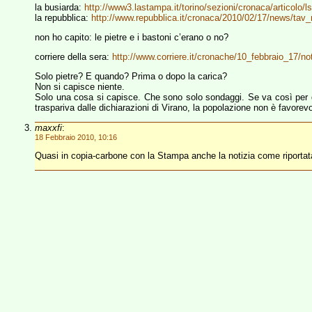
la busiarda:
http://www3.lastampa.it/torino/sezioni/cronaca/articolo/l
la repubblica:
http://www.repubblica.it/cronaca/2010/02/17/news/ta
non ho capito: le pietre e i bastoni c’erano o no?
corriere della sera:
http://www.corriere.it/cronache/10_febbraio_17/
Solo pietre? E quando? Prima o dopo la carica?
Non si capisce niente.
Solo una cosa si capisce. Che sono solo sondaggi. Se va così per d
traspariva dalle dichiarazioni di Virano, la popolazione non è favorevo
maxxfi
:
18 Febbraio 2010, 10:16
Quasi in copia-carbone con la Stampa anche la notizia come riporta