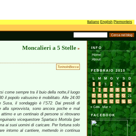
Italiano
English
Piemonteis
Moncalieri a 5 Stelle
INFO
»
:Home:
:About:
TorinoInBocca
FEBBRAIO 2010
L
M
M
G
V
S
D
1
2
3
4
5
6
7
8
9
10
11
12
13
14
i come sempre tra il buio della notte,il luogo
15
16
17
18
19
20
21
30 il popolo valsusino è mobilitato. Alle 24.00
22
23
24
25
26
27
28
 Susa, il sondaggio è l’S72. Dai presidi di
« Gen
Mar »
e alla sprovvista, sono ancora poche e mal
n attimo e un centinaio di persone si ritrovano
FACEBOOK
anguinario vicequestore Spartaco Mortola (per
ina ai suoi uomini di caricare. Per fortuna solo
e intorno al cantiere, mettendo in continua