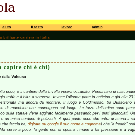
aiuto
il resto
lavoro
admin
brillante carriera in Italia
a
7
 capire chi è chi)
e dalla
Valsusa
:
o poco, e il cantiere della trivella veniva occupato. Pensavano di nasconders
 truffa e il blitz a sorpresa. Invece l’allarme parte in anticipo e già alle 23.
 posizionata ma ancora da montare. Il luogo è Coldimosso, tra Bussoleno e
e di macchine che convergono sul luogo. Le forze dell’ordine sono pres
cco sulla statale viene aggirato facilmente passando per i prati ghiacciati. U
i e un unico cordone di poliziotti. A quel punto ecco che entra di scena il s
e che faccia ha,
digitare su google il suo nome e cognome
) che “a freddo” ord
Ma serve a poco, la gente non si sposta, rimane a far pressione e a vagar