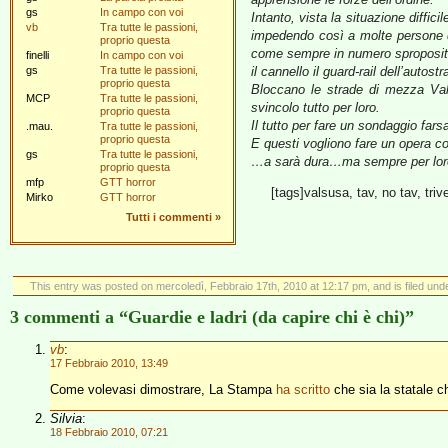
gs
In campo con voi
Intanto, vista la situazione diffic
vb
Tra tutte le passioni,
impedendo così a molte persone di 
proprio questa
come sempre in numero spropositato
finelli
In campo con voi
gs
Tra tutte le passioni,
il cannello il guard-rail dell’auto
proprio questa
Bloccano le strade di mezza Vall
MCP
Tra tutte le passioni,
svincolo tutto per loro.
proprio questa
Il tutto per fare un sondaggio farsa
.mau.
Tra tutte le passioni,
proprio questa
E questi vogliono fare un opera c
gs
Tra tutte le passioni,
…a sarà dura…ma sempre per lor
proprio questa
mfp
GTT horror
[tags]valsusa, tav, no tav, tri
Mirko
GTT horror
Tutti i commenti
»
This entry was posted on mercoledì, Febbraio 17th, 2010 at 12:17 pm, and is filed und
3 commenti a “Guardie e ladri (da capire chi è chi)”
vb
:
17 Febbraio 2010, 13:49
Come volevasi dimostrare, La Stampa
ha scritto
che sia la statale c
Silvia
:
18 Febbraio 2010, 07:21