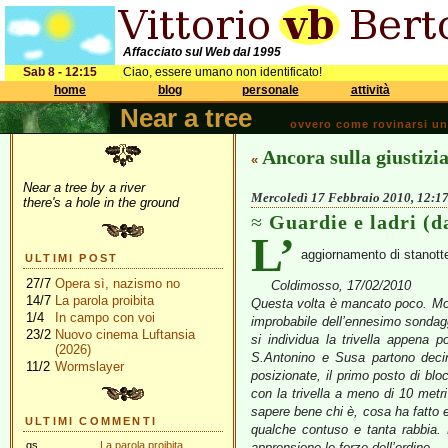
Affacciato sul Web dal 1995
Sab 8 - 12:15
Ciao, essere umano non identificato!
home
blog
personale
attività
Near a tree
ovvero come rovinarsi una 
Ancora sulla giustizi
«
Near a tree by a river
Mercoledì 17 Febbraio 2010, 12:1
there's a hole in the ground
Guardie e ladri (da
L’
aggiornamento di stanott
ULTIMI POST
27/7
Opera sì, nazismo no
Coldimosso, 17/02/2010
14/7
La parola proibita
Questa volta è mancato poco. Molt
1/4
In campo con voi
improbabile dell’ennesimo sondaggio
23/2
Nuovo cinema Luftansia
si individua la trivella appena
(2026)
S.Antonino e Susa partono decin
11/2
Wormslayer
posizionate, il primo posto di blo
con la trivella a meno di 10 metr
sapere bene chi è, cosa ha fatto 
ULTIMI COMMENTI
qualche contuso e tanta rabbia. 
gs
La parola proibita
apprensione le forze dell’ordine.