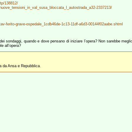
stp/138812/
v_nuove_tensioni_in_val_susa_bloccata_l_autostrada_a32-2337213/
notav-ferito-grave-ospedale_1cdb46de-1c13-11df-a6d3-00144f02aabe.shtml
ei sondaggi, quando e dove pensano di iniziare l’opera? Non sarebbe meglio
le all’opera?
ta da Ansa e Repubblica.