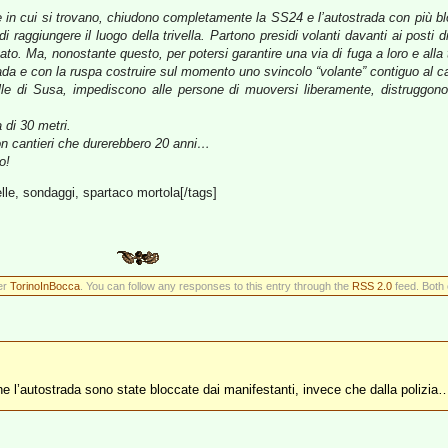
ile in cui si trovano, chiudono completamente la SS24 e l’autostrada con più blo
raggiungere il luogo della trivella. Partono presidi volanti davanti ai posti di
. Ma, nonostante questo, per potersi garantire una via di fuga a loro e alla t
strada e con la ruspa costruire sul momento uno svincolo “volante” contiguo al c
e di Susa, impediscono alle persone di muoversi liberamente, distruggono 
 di 30 metri.
on cantieri che durerebbero 20 anni…
o!
velle, sondaggi, spartaco mortola[/tags]
er
TorinoInBocca
. You can follow any responses to this entry through the
RSS 2.0
feed. Both 
he l’autostrada sono state bloccate dai manifestanti, invece che dalla polizia