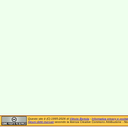
Questo sito è (C) 1995-2026 di
Vittorio Bertola
-
Informativa privacy e cooki
Alcuni diritti riservati
secondo la licenza Creative Commons Attribuzione - No