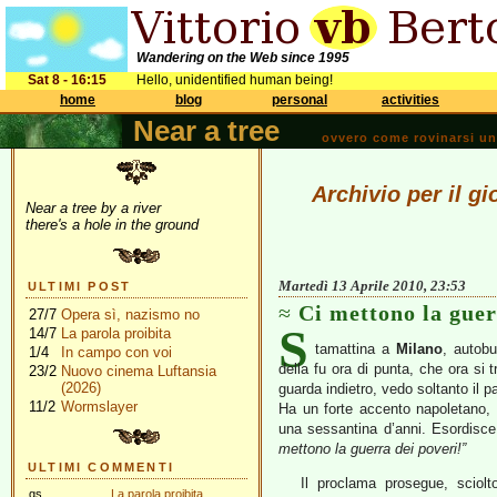
Wandering on the Web since 1995
Sat 8 - 16:15
Hello, unidentified human being!
home
blog
personal
activities
Near a tree
ovvero come rovinarsi una 
Archivio per il gi
Near a tree by a river
there's a hole in the ground
Martedì 13 Aprile 2010, 23:53
ULTIMI POST
Ci mettono la guer
27/7
Opera sì, nazismo no
S
14/7
La parola proibita
tamattina a
Milano
, autobu
1/4
In campo con voi
della fu ora di punta, che ora si 
23/2
Nuovo cinema Luftansia
(2026)
guarda indietro, vedo soltanto il 
11/2
Wormslayer
Ha un forte accento napoletano, 
una sessantina d’anni. Esordisce
mettono la guerra dei poveri!”
ULTIMI COMMENTI
Il proclama prosegue, sciol
gs
La parola proibita