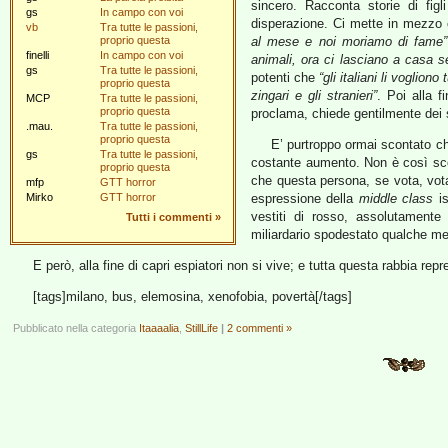
sincero. Racconta storie di figl
gs
In campo con voi
disperazione. Ci mette in mezzo
vb
Tra tutte le passioni,
proprio questa
al mese e noi moriamo di fame”
finelli
In campo con voi
animali, ora ci lasciano a casa 
gs
Tra tutte le passioni,
potenti che
“gli italiani li vogliono 
proprio questa
zingari e gli stranieri”
. Poi alla f
MCP
Tra tutte le passioni,
proprio questa
proclama, chiede gentilmente dei 
.mau.
Tra tutte le passioni,
proprio questa
E’ purtroppo ormai scontato che
gs
Tra tutte le passioni,
costante aumento. Non è così scon
proprio questa
che questa persona, se vota, vo
mfp
GTT horror
Mirko
GTT horror
espressione della
middle class
is
vestiti di rosso, assolutamente 
Tutti i commenti
»
miliardario spodestato qualche me
E però, alla fine di capri espiatori non si vive; e tutta questa rabbia re
[tags]milano, bus, elemosina, xenofobia, povertà[/tags]
Pubblicato nella categoria
Itaaaalia
,
StillLife
|
2 commenti »