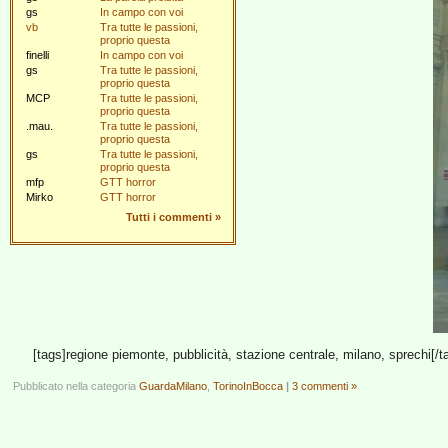
gs
In campo con voi
vb
Tra tutte le passioni,
proprio questa
finelli
In campo con voi
gs
Tra tutte le passioni,
proprio questa
MCP
Tra tutte le passioni,
proprio questa
.mau.
Tra tutte le passioni,
proprio questa
gs
Tra tutte le passioni,
proprio questa
mfp
GTT horror
Mirko
GTT horror
Tutti i commenti
»
[tags]regione piemonte, pubblicità, stazione centrale, milano, sprechi[/t
Pubblicato nella categoria
GuardaMilano
,
TorinoInBocca
|
3 commenti »