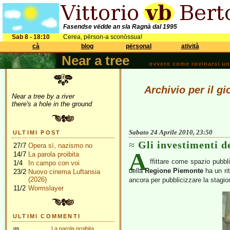
Fasendse vëdde an sla Ragnà dal 1995
Sab 8 - 18:10
Cerea, përson-a sconòssua!
cà
blog
përsonal
atività
Near a tree
ovvero come rovinarsi una 
Archivio per il gi
Near a tree by a river
there's a hole in the ground
Sabato 24 Aprile 2010, 23:50
ULTIMI POST
Gli investimenti d
27/7
Opera sì, nazismo no
A
14/7
La parola proibita
ffittare come spazio pubblic
1/4
In campo con voi
della
Regione Piemonte
ha un rit
23/2
Nuovo cinema Luftansia
(2026)
ancora per pubblicizzare la stagio
11/2
Wormslayer
ULTIMI COMMENTI
gs
La parola proibita