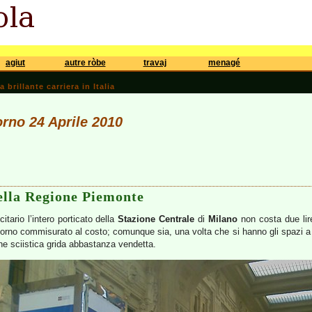
agiut
autre ròbe
travaj
menagé
brillante carriera in Italia
orno 24 Aprile 2010
ella Regione Piemonte
itario l’intero porticato della
Stazione Centrale
di
Milano
non costa due lir
orno commisurato al costo; comunque sia, una volta che si hanno gli spazi a pr
ne sciistica grida abbastanza vendetta.