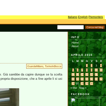
Italiano
English
Piemonteis
INFO
:Home:
:About:
APRILE 2010
L
M
M
G
V
S
D
1
2
3
4
GuardaMilano
,
TorinoInBocca
5
6
7
8
9
10
11
e. Già sarebbe da capire dunque se la scelta
12
13
14
15
16
17
18
opria disposizione, che a fine aprile li si usi
19
20
21
22
23
24
25
26
27
28
29
30
« Mar
Mag »
FACEBOOK