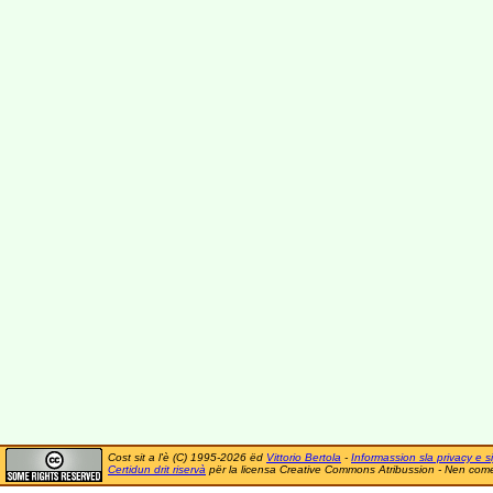
Cost sit a l'è (C) 1995-2026 ëd
Vittorio Bertola
-
Informassion sla privacy e si
Certidun drit riservà
për la licensa Creative Commons Atribussion - Nen comer