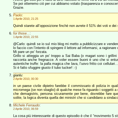
Se poi otterremo ciò per cui abbiamo votato (trasparenza e conoscenza d
Grazie.
Paolo
:
1 Aprile 2010, 21:25
Quindi starete all’opposizione finchè non avrete il 51% dei voti e dei
for those...
:
1 Aprile 2010, 22:55
@Carlo: quindi se io sul mio blog mi metto a pubblicizzare e vendere 
lo faccio con l’intento di spingere il lettore ad informarsi, a ragiona
Mi pare un po’ forzata.
Grillo si atteggia un po’ troppo a Sai Baba (o magari sono i grilli
racconta anche fregnacce. A voler essere buoni è uno che si entu
autentiche truffe: la palla magica che lava, l’uovo fritto coi cellula
Si è fatto sfuggire giusto il tubo tucker! :-)
gianlu
:
2 Aprile 2010, 00:30
in un paese civile dipietro farebbe il commissario di polizia in qualc
micromega (se non sbaglio) di qualche mese fa riguardo i soggetti a di
che demagistris, persona sicuramente per bene, dovrebbe fare quello
solite, la logica diventa quella dei ministri che si candidano a sinda
Michele Ferraudo
:
2 Aprile 2010, 06:59
La cosa più interessante di questo episodio è che il “movimento 5 ste