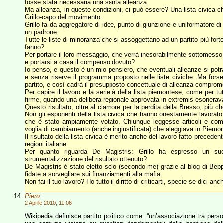
fosse stata necessaria una santa alleanza.
Ma alleanza, in queste condizioni, ci può essere? Una lista civica c
Grillo-capo del movimento.
Grillo fa da aggregatore di idee, punto di giunzione e uniformatore di 
un padrone.
Tutte le liste di minoranza che si assoggettano ad un partito più for
fanno?
Per portare il loro messaggio, che verrà inesorabilmente sottomesso 
e portarsi a casa il compenso dovuto?
Io penso, e questo è un mio pensiero, che eventuali alleanze si pot
e senza riserve il programma proposto nelle liste civiche. Ma for
partito, e così cadrà il presupposto concettuale di alleanza-compro
Per capire il lavoro e la serietà della lista piemontese, come per tut
firme, quando una delibera regionale approvata in extremis esonerava 
Questo risultato, oltre al clamore per la perdita della Bresso, più che
Non gli esponenti della lista civica che hanno onestamente lavorato
che è stato ampiamente votato. Chiunque leggesse articoli e com
voglia di cambiamento (anche ingiustificata) che aleggiava in Piem
Il risultato della lista civica è merito anche del lavoro fatto precedent
regioni italiane.
Per quanto riguarda De Magistris: Grillo ha espresso un su
strumentalizzazione del risultato ottenuto?
De Magistris è stato eletto solo (secondo me) grazie al blog di Bep
fidate a sorvegliare sui finanziamenti alla mafia.
Non fai il tuo lavoro? Ho tutto il diritto di criticarti, specie se dici 
Piero
:
2 Aprile 2010, 11:06
Wikipedia definisce partito politico come: “un’associazione tra per