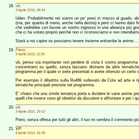
vb
:
3 Aprile 2010, 08:44
Uden: Probabilmente noi siamo un po’ presi in mezzo al guado, abbi
(ma, per quanto di meno, anche nella destra) e però ci hanno dato fidu
che vedrebbe con favore un nostro ingresso in una alleanza più gran
che ci ha votato proprio perché non ci riconosciamo e non intendiamo 
Starà a noi capire se possiamo tenere insieme entrambe le anime…
Piero
:
3 Aprile 2010, 11:50
vb, penso sia importante non perdere di vista il vostro programma
concentrarsi su quello, senza lasciarsi distrarre da altre tematich
programma per il quale vi siete presentati e avete ottenuto un certo
Per esempio il dibattito sulla Ru486 sollevato da Cota ad arte e r
tematiche principali previste nel programma.
E’ chiaro che una simile tematica porta a dividere le varie anime p
quelli che invece sono gli obiettivi da discutere e affrontare e per i q
vb
:
3 Aprile 2010, 19:10
Piero, senza offesa per tutti gli altri, il tuo mi sembra il commento 
VP
:
6 Aprile 2010, 16:38