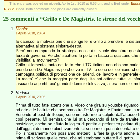
This entry was posted on giovedì, Aprile 1st, 2010 at 6:53 pm, and is filed under
Itaaaa
RSS 2.0
feed. Both comments and pings are currently closed.
25 commenti a “Grillo e De Magistris, le sirene del vecc
Nicola
:
1 Aprile 2010, 20:04
Io capisco la motivazione che spinge lei e Grillo a prendere le dista
alternativa al sistema sinistra-destra.
Pero’ non comprendo la strategia con cui si vuole diventare questa 
forza di governo. Perche’ sbattere la porta in faccia a qualcuno che 
visibilita’ al movimento?
Grillo si lamenta tanto del fatto che i TG italiani non abbiano parl
prende con De Magistris perche’ va in TV. Io sono dell’opinione che si
campagna politica di promozione dei talenti, del lavoro e in generale 
La realta’ e’ che la maggior parte degli italiani ottiene tutte le in
lasciando ai partiti piu’ grandi il dominio televisivo, allora non c’e
Redsox
:
1 Aprile 2010, 20:06
Prima di tutto fate attenzione al video che gira su youtube riguardo
ad arte e le battute che sembrano tra De Magistris e Favia sono in realt
Venendo al post di Beppe, sono rimasto molto colpito dall’attacco f
così pesante. Mi sembra che lui stia cercando di fare da tramite
posizione, anche se rifiuto la logica di partito e preferisco parlare di
dall’oggi al domani e obiettivamente ci sono molti punti di contatto co
Poi sinceramente non possiamo metterci a fare la guerra anche a
prima di scrivere quelle cose, che mi sembrano buttate li di getto…