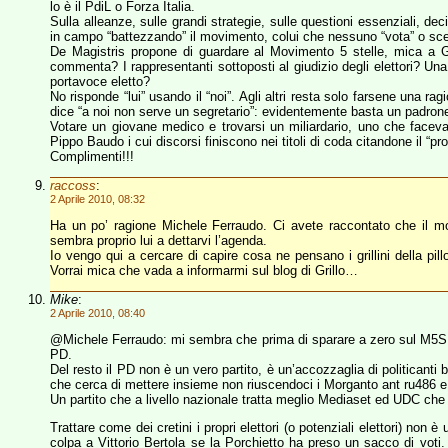
lo è il PdiL o Forza Italia.
Sulla alleanze, sulle grandi strategie, sulle questioni essenziali, de
in campo “battezzando” il movimento, colui che nessuno “vota” o sce
De Magistris propone di guardare al Movimento 5 stelle, mica a Gri
commenta? I rappresentanti sottoposti al giudizio degli elettori? Un
portavoce eletto?
No risponde “lui” usando il “noi”. Agli altri resta solo farsene una
dice “a noi non serve un segretario”: evidentemente basta un padron
Votare un giovane medico e trovarsi un miliardario, uno che faceva 
Pippo Baudo i cui discorsi finiscono nei titoli di coda citandone il “pro
Complimenti!!!
raccoss
:
2 Aprile 2010, 08:32
Ha un po’ ragione Michele Ferraudo. Ci avete raccontato che il mov
sembra proprio lui a dettarvi l’agenda.
Io vengo qui a cercare di capire cosa ne pensano i grillini della pil
Vorrai mica che vada a informarmi sul blog di Grillo…
Mike
:
2 Aprile 2010, 08:40
@Michele Ferraudo: mi sembra che prima di sparare a zero sul M5S,
PD.
Del resto il PD non è un vero partito, è un’accozzaglia di politicanti
che cerca di mettere insieme non riuscendoci i Morganto ant ru486 e
Un partito che a livello nazionale tratta meglio Mediaset ed UDC che 
Trattare come dei cretini i propri elettori (o potenziali elettori) non
colpa a Vittorio Bertola se la Porchietto ha preso un sacco di voti