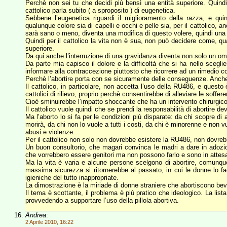
Perchè non sei tu che decidi più bensì una entità superiore. Quindi,
cattolico parla subito ( a sproposito ) di eugenetica.
Sebbene l’eugenetica riguardi il miglioramento della razza, e qui
qualunque colore sia di capelli e occhi e pelle sia, per il cattolico, an
sarà sano o meno, diventa una modifica di questo volere, quindi una 
Quindi per il cattolico la vita non è sua, non può decidere come, qu
superiore.
Da qui anche l’interruzione di una gravidanza diventa non solo un omi
Da parte mia capisco il dolore e la difficoltà che si ha nello scegli
informare alla contraccezione piuttosto che ricorrere ad un rimedio co
Perchè l’abortire porta con se sicuramente delle conseguenze. Anche
Il cattolico, in particolare, non accetta l’uso della RU486, e questo
cattolici di rilievo, proprio perchè consentirebbe di alleviare le soffer
Cioè sminuirebbe l’impatto shoccante che ha un intervento chirurgico
Il cattolico vuole quindi che se prendi la responsabilità di abortire dev
Ma l’aborto lo si fa per le condizioni più disparate: da chi scopre d
morirà, da chi non lo vuole a tutti i costi, da chi è minorenne e non v
abusi e violenze.
Per il cattolico non solo non dovrebbe esistere la RU486, non dovre
Un buon consultorio, che magari convinca le madri a dare in adozion
che vorrebbero essere genitori ma non possono farlo e sono in attes
Ma la vita è varia e alcune persone scelgono di abortire, comunque
massima sicurezza si ritornerebbe al passato, in cui le donne lo fa
igieniche del tutto inappropriate.
La dimostrazione è la miriade di donne straniere che abortiscono beve
Il tema è scottante, il problema è più pratico che ideologico. La list
provvedendo a supportare l’uso della pillola abortiva.
Andrea
:
2 Aprile 2010, 16:22