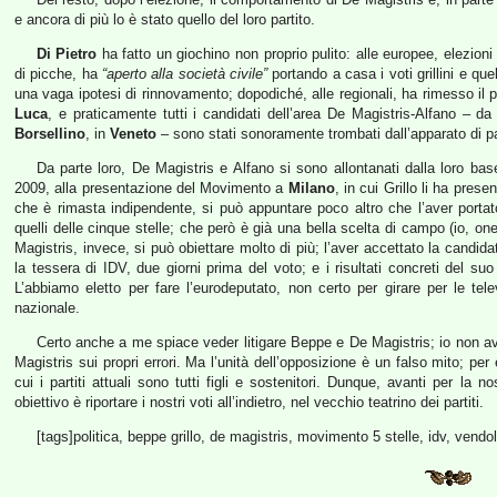
e ancora di più lo è stato quello del loro partito.
Di Pietro
ha fatto un giochino non proprio pulito: alle europee, elezioni
di picche, ha
“aperto alla società civile”
portando a casa i voti grillini e quel
una vaga ipotesi di rinnovamento; dopodiché, alle regionali, ha rimesso il 
Luca
, e praticamente tutti i candidati dell’area De Magistris-Alfano – d
Borsellino
, in
Veneto
– sono stati sonoramente trombati dall’apparato di pa
Da parte loro, De Magistris e Alfano si sono allontanati dalla loro bas
2009, alla presentazione del Movimento a
Milano
, in cui Grillo li ha prese
che è rimasta indipendente, si può appuntare poco altro che l’aver portat
quelli delle cinque stelle; che però è già una bella scelta di campo (io, on
Magistris, invece, si può obiettare molto di più; l’aver accettato la candid
la tessera di IDV, due giorni prima del voto; e i risultati concreti del su
L’abbiamo eletto per fare l’eurodeputato, non certo per girare per le tele
nazionale.
Certo anche a me spiace veder litigare Beppe e De Magistris; io non avrei
Magistris sui propri errori. Ma l’unità dell’opposizione è un falso mito; per
cui i partiti attuali sono tutti figli e sostenitori. Dunque, avanti per la 
obiettivo è riportare i nostri voti all’indietro, nel vecchio teatrino dei partiti.
[tags]politica, beppe grillo, de magistris, movimento 5 stelle, idv, vendol