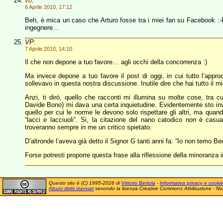
vb
:
6 Aprile 2010, 17:12
Beh, è mica un caso che Arturo fosse tra i miei fan su Facebook 
ingegnere…
VP
:
7 Aprile 2010, 14:10
Il che non depone a tuo favore… agli occhi della concorrenza :)
Ma invece depone a tuo favore il post di oggi, in cui tutto l’appr
sollevavo in questa nostra discussione. Inutile dire che hai tutto il m
Anzi, ti dirò, quello che racconti mi illumina su molte cose, tra c
Davide Bono) mi dava una certa inquietudine. Evidentemente sto inve
quello per cui le norme le devono solo rispettare gli altri, ma quand
“lacci e lacciuoli”. Si, la citazione del nano catodico non è casua
troveranno sempre in me un critico spietato.
D’altronde l’aveva già detto il Signor G tanti anni fa: “Io non temo Be
Forse potresti proporre questa frase alla riflessione della minoranz
Questo sito è (C) 1995-2026 di
Vittorio Bertola
-
Informativa privacy e cooki
Alcuni diritti riservati
secondo la licenza Creative Commons Attribuzione - No