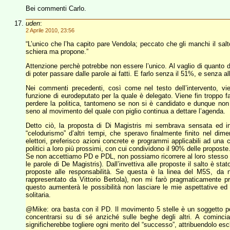
Bei commenti Carlo.
uden
:
2 Aprile 2010, 23:56
“L’unico che l’ha capito pare Vendola; peccato che gli manchi il salto
schiera ma propone.”
Attenzione perchè potrebbe non essere l’unico. Al vaglio di quanto 
di poter passare dalle parole ai fatti. E farlo senza il 51%, e senza 
Nei commenti precedenti, così come nel testo dell’intervento, vien
funzione di eurodeputato per la quale è delegato. Viene fin troppo fa
perdere la politica, tantomeno se non si è candidato e dunque non è
seno al movimento del quale con piglio continua a dettare l’agenda.
Detto ciò, la proposta di Di Magistris mi sembrava sensata ed in
“celodurismo” d’altri tempi, che speravo finalmente finito nel dim
elettori, preferisco azioni concrete e programmi applicabili ad una 
politici a loro più prossimi, con cui condividono il 90% delle proposte
Se non accettiamo PD e PDL, non possiamo ricorrere al loro stesso m
le parole di De Magistris). Dall’invettiva alle proposte il salto è st
proposte alle responsabilità. Se questa è la linea del M5S, da n
rappresentato da Vittorio Bertola), non mi farò pragmaticamente p
questo aumenterà le possibilità non lasciare le mie aspettative ed 
solitaria.
@Mike: ora basta con il PD. Il movimento 5 stelle è un soggetto poli
concentrarsi su di sé anziché sulle beghe degli altri. A cominciar
significherebbe togliere ogni merito del “successo”, attribuendolo esclu