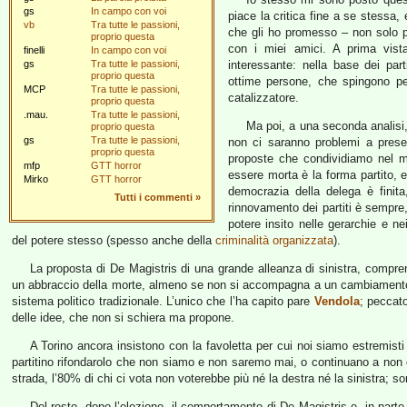
gs
In campo con voi
piace la critica fine a se stessa, e
vb
Tra tutte le passioni,
che gli ho promesso – non solo pa
proprio questa
con i miei amici. A prima vista
finelli
In campo con voi
gs
Tra tutte le passioni,
interessante: nella base dei part
proprio questa
ottime persone, che spingono pe
MCP
Tra tutte le passioni,
catalizzatore.
proprio questa
.mau.
Tra tutte le passioni,
Ma poi, a una seconda analisi, 
proprio questa
gs
Tra tutte le passioni,
non ci saranno problemi a prese
proprio questa
proposte che condividiamo nel m
mfp
GTT horror
essere morta è la forma partito, 
Mirko
GTT horror
democrazia della delega è finit
Tutti i commenti
»
rinnovamento dei partiti è sempre,
potere insito nelle gerarchie e nei
del potere stesso (spesso anche della
criminalità organizzata
).
La proposta di De Magistris di una grande alleanza di sinistra, compren
un abbraccio della morte, almeno se non si accompagna a un cambiamento ra
sistema politico tradizionale. L’unico che l’ha capito pare
Vendola
; peccato
delle idee, che non si schiera ma propone.
A Torino ancora insistono con la favoletta per cui noi siamo estremisti d
partitino rifondarolo che non siamo e non saremo mai, o continuano a non 
strada, l’80% di chi ci vota non voterebbe più né la destra né la sinistra; son
Del resto, dopo l’elezione, il comportamento di De Magistris e, in part