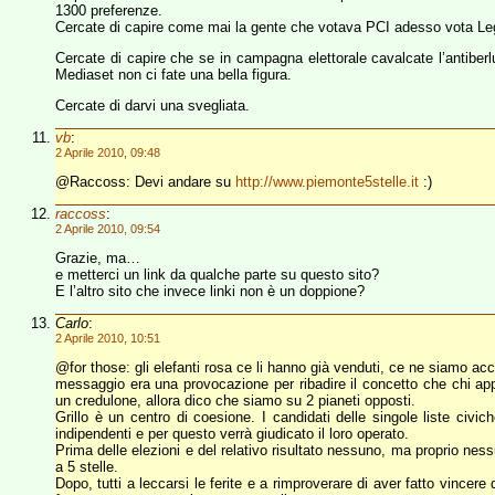
1300 preferenze.
Cercate di capire come mai la gente che votava PCI adesso vota Le
Cercate di capire che se in campagna elettorale cavalcate l’antiberlu
Mediaset non ci fate una bella figura.
Cercate di darvi una svegliata.
vb
:
2 Aprile 2010, 09:48
@Raccoss: Devi andare su
http://www.piemonte5stelle.it
:)
raccoss
:
2 Aprile 2010, 09:54
Grazie, ma…
e metterci un link da qualche parte su questo sito?
E l’altro sito che invece linki non è un doppione?
Carlo
:
2 Aprile 2010, 10:51
@for those: gli elefanti rosa ce li hanno già venduti, ce ne siamo acc
messaggio era una provocazione per ribadire il concetto che chi appr
un credulone, allora dico che siamo su 2 pianeti opposti.
Grillo è un centro di coesione. I candidati delle singole liste civ
indipendenti e per questo verrà giudicato il loro operato.
Prima delle elezioni e del relativo risultato nessuno, ma proprio ness
a 5 stelle.
Dopo, tutti a leccarsi le ferite e a rimproverare di aver fatto vince