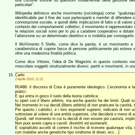
una comune visione su questioni fondamentali della gestione del
particolari”.
Wikipedia definisce anche movimento (sociologia) come: “qualunque
identificabile per il fine dei suoi partecipanti e membri di difendere
connotazione sociale, e quindi delle implicazioni di fatto o di valore 
contesto dei comportamenti collettivi, il movimento è rappresentato d
le relazioni sociali sono per lo più a carattere cooperativo e dotat
l’attenzione su un determinato obiettivo e si mobilita per conseguirlo.
Il MoVimento 5 Stelle, come dice la parola, è un movimento e no
caratteristica di coprire fasce di persone politicamente più este
oltre una medesima finalità politica.
Come dice Vittorio, l’idea di De Magistris in questo contesto 
mescolare soggetti strutturalmente diversi: partiti e movimenti, in un
Carlo
:
2 Aprile 2010, 11:21
RU486: il discorso di Cota è puramente ideologico. L’economia e la
pratici.
E qui entra in gioco il ruolo della teoria cattolica:
tu operi con il libero arbitrio, ma anche questo ha dei limiti. Quali s
Nel momento in cui decidi (libero arbitrio) di non praticare la castità, 
Per questo i cattolici, e i loro esponenti supremi, indicano di non 
sottostare al volere di una entità superiore, che deciderà o meno di a
Quindi, nel momento in cui tu decidi di non essere più casto/a, impli
Non puoi avere capra e cavoli: divertirti ed esonerarti.
E soprattutto accetti di correre il rischio di ricevere qualunque vit
con malattie anche genetiche tipo sindrome di down, ecc…)