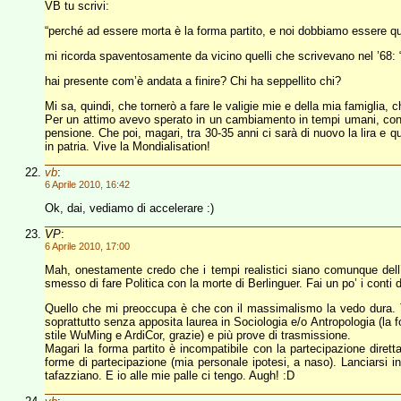
VB tu scrivi:
“perché ad essere morta è la forma partito, e noi dobbiamo essere que
mi ricorda spaventosamente da vicino quelli che scrivevano nel ’68: “u
hai presente com’è andata a finire? Chi ha seppellito chi?
Mi sa, quindi, che tornerò a fare le valigie mie e della mia famiglia, c
Per un attimo avevo sperato in un cambiamento in tempi umani, con 
pensione. Che poi, magari, tra 30-35 anni ci sarà di nuovo la lira e q
in patria. Vive la Mondialisation!
vb
:
6 Aprile 2010, 16:42
Ok, dai, vediamo di accelerare :)
VP
:
6 Aprile 2010, 17:00
Mah, onestamente credo che i tempi realistici siano comunque dell’o
smesso di fare Politica con la morte di Berlinguer. Fai un po’ i cont
Quello che mi preoccupa è che con il massimalismo la vedo dura. Te 
soprattutto senza apposita laurea in Sociologia e/o Antropologia (la 
stile WuMing e ArdiCor, grazie) e più prove di trasmissione.
Magari la forma partito è incompatibile con la partecipazione dirett
forme di partecipazione (mia personale ipotesi, a naso). Lanciarsi in
tafazziano. E io alle mie palle ci tengo. Augh! :D