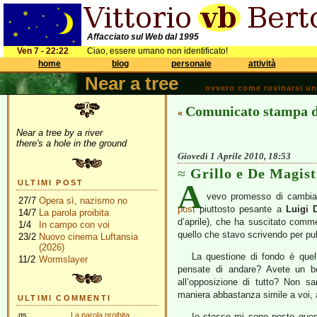
Affacciato sul Web dal 1995
Ven 7 - 22:22
Ciao, essere umano non identificato!
home
blog
personale
attività
Near a tree
ovvero come rovinarsi una 
Comunicato stampa de
«
Near a tree by a river
there's a hole in the ground
Giovedì 1 Aprile 2010, 18:53
Grillo e De Magistr
A
ULTIMI POST
vevo promesso di cambia
27/7
Opera sì, nazismo no
post
piuttosto pesante a
Luigi 
14/7
La parola proibita
d’aprile), che ha suscitato commen
1/4
In campo con voi
quello che stavo scrivendo per pu
23/2
Nuovo cinema Luftansia
(2026)
La questione di fondo è quel
11/2
Wormslayer
pensate di andare? Avete un b
all’opposizione di tutto? Non s
maniera abbastanza simile a voi, 
ULTIMI COMMENTI
gs
La parola proibita
Io stesso mi sono posto ques