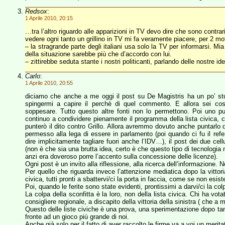
Redsox
:
1 Aprile 2010, 20:15
…tra l’altro riguardo alle apparizioni in TV devo dire che sono contra
vedere ogni tanto un grillino in TV mi fa veramente piacere, per 2 mot
– la stragrande parte degli italiani usa solo la TV per informarsi. M
della situazione sarebbe più che d’accordo con lui.
– zittirebbe seduta stante i nostri politicanti, parlando delle nostre 
Carlo
:
1 Aprile 2010, 20:55
diciamo che anche a me oggi il post su De Magistris ha un po’ stu
spingermi a capire il perchè di quel commento. E allora sei cost
soppesare. Tutto questo altre fonti non lo permettono. Poi uno p
continuo a condividere pienamente il programma della lista civica,
punterò il dito contro Grillo. Allora avremmo dovuto anche puntarlo
permesso alla lega di essere in parlamento (poi quando ci fu il ref
dire implicitamente tagliare fuori anche l’IDV…), il post dei due ce
(non è che sia una brutta idea, certo è che questo tipo di tecnologia
anzi era doveroso porre l’accento sulla concessione delle licenze).
Ogni post è un invito alla riflessione, alla ricerca dell’informazione. 
Per quello che riguarda invece l’attenzione mediatica dopo la vitto
civica, tutti pronti a sbattervi/ci la porta in faccia, come se non esis
Poi, quando le ferite sono state evidenti, prontissimi a darvi/ci la col
La colpa della sconfitta è la loro, non della lista civica. Chi ha vo
consigliere regionale, a discapito della vittoria della sinistra ( che
Questo delle liste civiche è una prova, una sperimentazione dopo tanti 
fronte ad un gioco più grande di noi.
Anche già solo per il fatto di aver raccolto le firme va a voi un merita