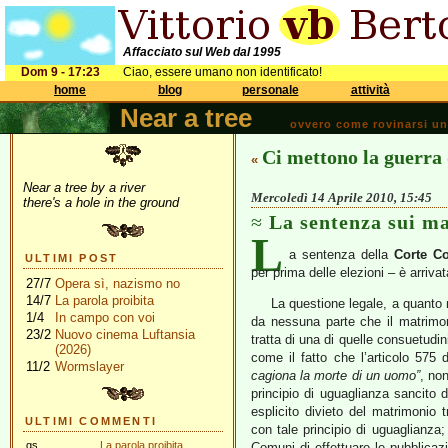
Affacciato sul Web dal 1995
Dom 9 - 17:23
Ciao, essere umano non identificato!
home
blog
personale
attività
Near a tree
ovvero come rovinarsi una 
Ci mettono la guerra 
«
Near a tree by a river
Mercoledì 14 Aprile 2010, 15:45
there's a hole in the ground
La sentenza sui m
L
a sentenza della
Corte Co
ULTIMI POST
per prima delle elezioni – è arriva
27/7
Opera sì, nazismo no
14/7
La parola proibita
La questione legale, a quanto m
1/4
In campo con voi
da nessuna parte che il matrimon
23/2
Nuovo cinema Luftansia
tratta di una di quelle consuetudin
(2026)
come il fatto che l’articolo 575
11/2
Wormslayer
cagiona la morte di un uomo”
, no
principio di uguaglianza sancito
esplicito divieto del matrimonio
ULTIMI COMMENTI
con tale principio di uguaglianza
gs
La parola proibita
Comuni di effettuare le pubblicazi