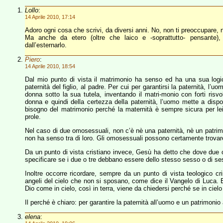
Lollo
:
14 Aprile 2010, 17:14
Adoro ogni cosa che scrivi, da diversi anni. No, non ti preoccupare, n
Ma anche da etero (oltre che laico e -soprattutto- pensante), 
dall’esternarlo.
Piero
:
14 Aprile 2010, 18:54
Dal mio punto di vista il matrimonio ha senso ed ha una sua logi
paternità del figlio, al padre. Per cui per garantirsi la paternità, l’
donna sotto la sua tutela, inventando il matri-monio con forti risvol
donna e quindi della certezza della paternità, l’uomo mette a disp
bisogno del matrimonio perché la maternità è sempre sicura per le
prole.
Nel caso di due omosessuali, non c’è nè una paternità, nè un patrim
non ha senso tra di loro. Gli omosessuali possono certamente trovare 
Da un punto di vista cristiano invece, Gesù ha detto che dove due o
specificare se i due o tre debbano essere dello stesso sesso o di se
Inoltre occorre ricordare, sempre da un punto di vista teologico cr
angeli del cielo che non si sposano, come dice il Vangelo di Luca. E
Dio come in cielo, così in terra, viene da chiedersi perché se in cielo
Il perché è chiaro: per garantire la paternità all’uomo e un patrimonio
elena
: