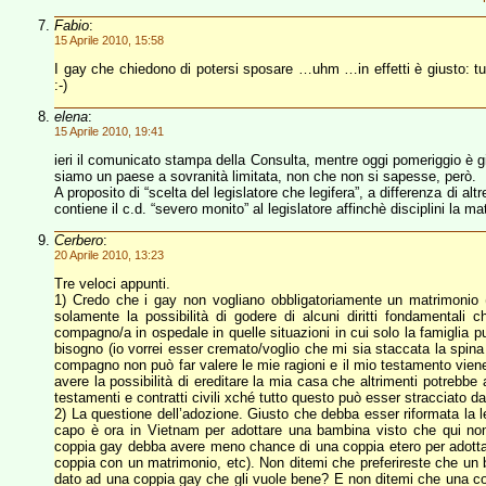
Fabio
:
15 Aprile 2010, 15:58
I gay che chiedono di potersi sposare …uhm …in effetti è giusto: tutti
:-)
elena
:
15 Aprile 2010, 19:41
ieri il comunicato stampa della Consulta, mentre oggi pomeriggio è g
siamo un paese a sovranità limitata, non che non si sapesse, però.
A proposito di “scelta del legislatore che legifera”, a differenza di alt
contiene il c.d. “severo monito” al legislatore affinchè disciplini la ma
Cerbero
:
20 Aprile 2010, 13:23
Tre veloci appunti.
1) Credo che i gay non vogliano obbligatoriamente un matrimonio (
solamente la possibilità di godere di alcuni diritti fondamentali c
compagno/a in ospedale in quelle situazioni in cui solo la famiglia p
bisogno (io vorrei esser cremato/voglio che mi sia staccata la spina 
compagno non può far valere le mie ragioni e il mio testamento vien
avere la possibilità di ereditare la mia casa che altrimenti potrebbe
testamenti e contratti civili xché tutto questo può esser stracciato 
2) La questione dell’adozione. Giusto che debba esser riformata la leg
capo è ora in Vietnam per adottare una bambina visto che qui no
coppia gay debba avere meno chance di una coppia etero per adottare 
coppia con un matrimonio, etc). Non ditemi che preferireste che un b
dato ad una coppia gay che gli vuole bene? E non ditemi che una c