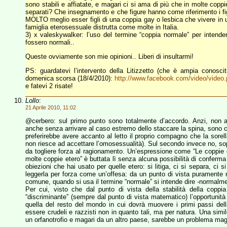
sono stabili e affiatate, e magari ci si ama di più che in molte coppi
separati? Che insegnamento e che figure hanno come riferimento i f
MOLTO meglio esser figli di una coppia gay o lesbica che vivere in un
famiglia eterosessuale distrutta come molte in Italia.
3) x valeskywalker: l’uso del termine “coppia normale” per intende
fossero normali..
Queste ovviamente son mie opinioni.. Liberi di insultarmi!
PS: guardatevi l’intervento della Litizzetto (che è ampia conosci
domenica scorsa (18/4/2010):
http://www.facebook.com/video/vide
e fatevi 2 risate!
Lollo
:
21 Aprile 2010, 11:02
@cerbero: sul primo punto sono totalmente d’accordo. Anzi, non av
anche senza arrivare al caso estremo dello staccare la spina, sono 
preferirebbe avere accanto al letto il proprio compagno che la sorel
non riesce ad accettare l’omosessualità). Sul secondo invece no, sopr
da togliere forza al ragionamento. Un’espressione come “Le coppie ga
molte coppie etero” è buttata lì senza alcuna possibilità di confer
obiezioni che hai usato per quelle etero: si litiga, ci si separa, c
leggerla per forza come un’offesa: da un punto di vista puramente n
comune, quando si usa il termine “normale” si intende dire -normalm
Per cui, visto che dal punto di vista della stabilità della coppi
“discriminante” (sempre dal punto di vista matematico) l’opportunit
quella del resto del mondo in cui dovrà muovere i primi passi del
essere crudeli e razzisti non in quanto tali, ma per natura. Una simi
un orfanotrofio e magari da un altro paese, sarebbe un problema mag