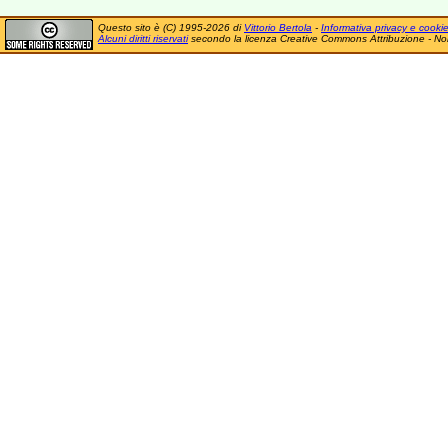
Questo sito è (C) 1995-2026 di
Vittorio Bertola
-
Informativa privacy e cooki
Alcuni diritti riservati
secondo la licenza Creative Commons Attribuzione - No