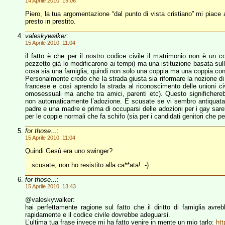
14 Aprile 2010, 19:06
Piero, la tua argomentazione “dal punto di vista cristiano” mi piac
presto in prestito.
valeskywalker
:
15 Aprile 2010, 11:04
il fatto è che per il nostro codice civile il matrimonio non è un c
pezzetto già lo modificarono ai tempi) ma una istituzione basata sulla 
cosa sia una famiglia, quindi non solo una coppia ma una coppia con p
Personalmente credo che la strada giusta sia riformare la nozione di
francese e così aprendo la strada al riconoscimento delle unioni ci
omosessuali ma anche tra amici, parenti etc). Questo significhereb
non automaticamente l’adozione. E scusate se vi sembro antiquata
padre e una madre e prima di occuparsi delle adozioni per i gay sareb
per le coppie normali che fa schifo (sia per i candidati genitori che pe
for those...
:
15 Aprile 2010, 11:04
Quindi Gesù era uno swinger?
…scusate, non ho resistito alla ca**ata! :-)
for those...
:
15 Aprile 2010, 13:43
@valeskywalker:
hai perfettamente ragione sul fatto che il diritto di famiglia av
rapidamente e il codice civile dovrebbe adeguarsi.
L’ultima tua frase invece mi ha fatto venire in mente un mio tarlo:
ht