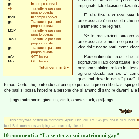
gs
In campo con voi
impugnato tale decisione davanti a
vb
Tra tutte le passioni,
proprio questa
E alla fine a quanto pare l
finelli
In campo con voi
omosessuale è una scelta che non 
gs
Tra tutte le passioni,
proprio questa
Parlamento che legifera.
MCP
Tra tutte le passioni,
proprio questa
Se le motivazioni saranno co
.mau.
Tra tutte le passioni,
omosessuale è morta o quasi; res
proprio questa
vige dalle nostre parti, come dic
gs
Tra tutte le passioni,
proprio questa
Personalmente credo che al
mfp
GTT horror
Mirko
GTT horror
soprattutto il lato contrattuale, 
Tutti i commenti
»
possano stabilire tra loro lo stess
ognuno decida per sé. E’ comun
questioni dove la cosa “giusta” d
tempo. Certo che, partendo dal principio per cui la propria libertà si spinge 
che basi si possa impedire a persone che si amano di sancire davanti alla le
[tags]matrimonio, giustizia, diritti, omosessuali, glbt[/tags]
This entry was posted on mercoledì, Aprile 14th, 2010 at 3:45 pm, and is filed under
I
feed. Both comments and pings are currently closed.
10 commenti a “La sentenza sui matrimoni gay”