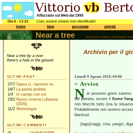
Affacciato sul Web dal 1995
Gio 6 - 13:22
Ciao, essere umano non identificato!
home
blog
personale
attività
Near a tree
ovvero come rovinarsi una 
Archivio per il g
Near a tree by a river
there's a hole in the ground
Lunedì 9 Agosto 2010, 04:06
ULTIMI POST
Avviso
27/7
Opera sì, nazismo no
N
14/7
La parola proibita
ei prossimi giorni saremo 
1/4
In campo con voi
del pianeta, ovvero il
fiume Yang
23/2
Nuovo cinema Luftansia
(2026)
non blocchi tutto (ma la situazi
11/2
Wormslayer
Probabilmente non avremo accesso
blackout.
[tags]viaggi, cina, yangzi, diga
ULTIMI COMMENTI
gs
La parola proibita