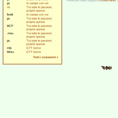
Pubblicato nella categoria
LonelyPlanet
,
gs
In campo con voi
vb
Tra tutte le passioni,
proprio questa
finelli
In campo con voi
gs
Tra tutte le passioni,
proprio questa
MCP
Tra tutte le passioni,
proprio questa
.mau.
Tra tutte le passioni,
proprio questa
gs
Tra tutte le passioni,
proprio questa
mfp
GTT horror
Mirko
GTT horror
Tutti i commenti
»