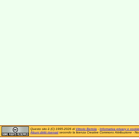
Questo sito è (C) 1995-2026 di
Vittorio Bertola
-
Informativa privacy e cooki
Alcuni diritti riservati
secondo la licenza Creative Commons Attribuzione - No