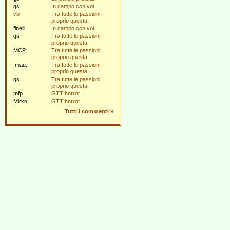
gs
In campo con voi
vb
Tra tutte le passioni,
proprio questa
finelli
In campo con voi
gs
Tra tutte le passioni,
proprio questa
MCP
Tra tutte le passioni,
proprio questa
.mau.
Tra tutte le passioni,
proprio questa
gs
Tra tutte le passioni,
proprio questa
mfp
GTT horror
Mirko
GTT horror
Tutti i commenti
»