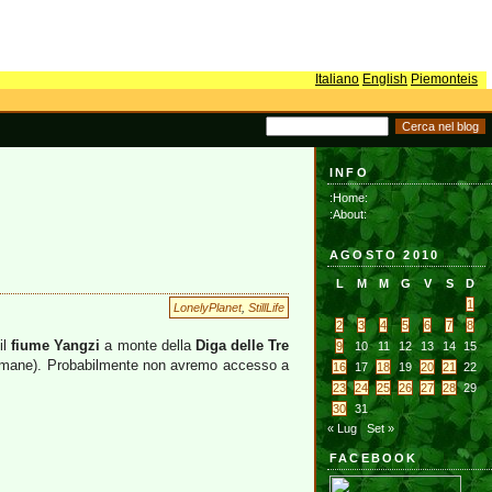
Italiano
English
Piemonteis
INFO
:Home:
:About:
AGOSTO 2010
L
M
M
G
V
S
D
1
LonelyPlanet
,
StillLife
2
3
4
5
6
7
8
il
fiume Yangzi
a monte della
Diga delle Tre
9
10
11
12
13
14
15
ettimane). Probabilmente non avremo accesso a
16
17
18
19
20
21
22
23
24
25
26
27
28
29
30
31
« Lug
Set »
FACEBOOK