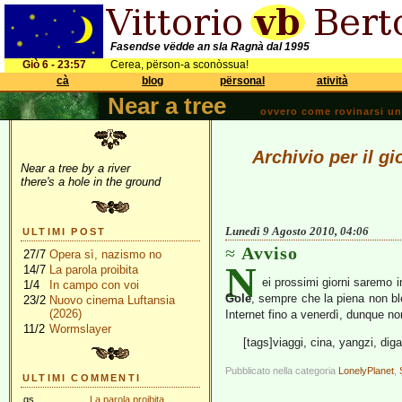
Fasendse vëdde an sla Ragnà dal 1995
Giò 6 - 23:57
Cerea, përson-a sconòssua!
cà
blog
përsonal
atività
Near a tree
ovvero come rovinarsi una 
Archivio per il g
Near a tree by a river
there's a hole in the ground
Lunedì 9 Agosto 2010, 04:06
ULTIMI POST
Avviso
27/7
Opera sì, nazismo no
N
14/7
La parola proibita
ei prossimi giorni saremo i
1/4
In campo con voi
Gole
, sempre che la piena non bl
23/2
Nuovo cinema Luftansia
(2026)
Internet fino a venerdì, dunque no
11/2
Wormslayer
[tags]viaggi, cina, yangzi, diga
Pubblicato nella categoria
LonelyPlanet
,
ULTIMI COMMENTI
gs
La parola proibita