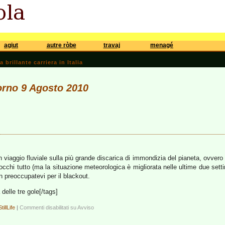
agiut
autre ròbe
travaj
menagé
brillante carriera in Italia
iorno 9 Agosto 2010
n viaggio fluviale sulla più grande discarica di immondizia del pianeta, ovvero 
occhi tutto (ma la situazione meteorologica è migliorata nelle ultime due s
n preoccupatevi per il blackout.
 delle tre gole[/tags]
StillLife
|
Commenti disabilitati
su Avviso