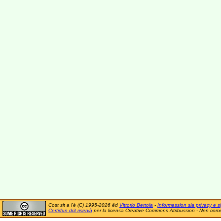
Cost sit a l'è (C) 1995-2026 ëd
Vittorio Bertola
-
Informassion sla privacy e si
Certidun drit riservà
për la licensa Creative Commons Atribussion - Nen comer