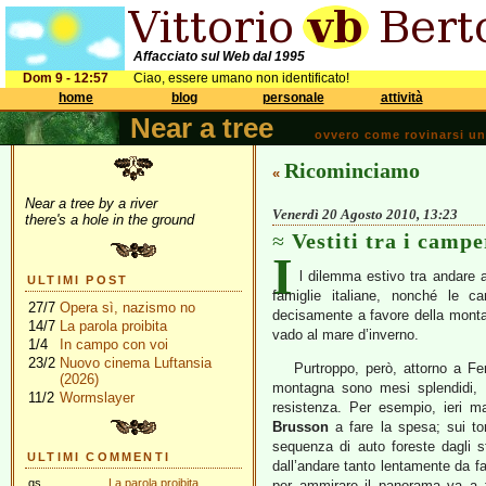
Affacciato sul Web dal 1995
Dom 9 - 12:57
Ciao, essere umano non identificato!
home
blog
personale
attività
Near a tree
ovvero come rovinarsi una 
Ricominciamo
«
Near a tree by a river
Venerdì 20 Agosto 2010, 13:23
there's a hole in the ground
Vestiti tra i campe
I
l dilemma estivo tra andare 
ULTIMI POST
famiglie italiane, nonché le c
27/7
Opera sì, nazismo no
decisamente a favore della monta
14/7
La parola proibita
vado al mare d’inverno.
1/4
In campo con voi
23/2
Nuovo cinema Luftansia
Purtroppo, però, attorno a Fe
(2026)
montagna sono mesi splendidi, 
11/2
Wormslayer
resistenza. Per esempio, ieri 
Brusson
a fare la spesa; sui to
sequenza di auto foreste dagli sti
ULTIMI COMMENTI
dall’andare tanto lentamente da f
gs
La parola proibita
per ammirare il panorama va a tr