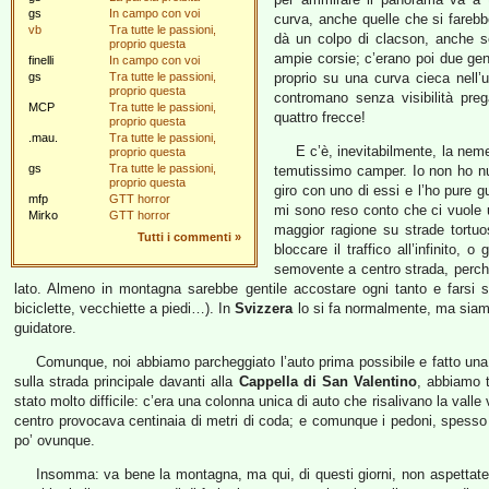
gs
In campo con voi
curva, anche quelle che si farebbe
vb
Tra tutte le passioni,
dà un colpo di clacson, anche se
proprio questa
ampie corsie; c’erano poi due gen
finelli
In campo con voi
gs
Tra tutte le passioni,
proprio su una curva cieca nell’un
proprio questa
contromano senza visibilità pr
MCP
Tra tutte le passioni,
quattro frecce!
proprio questa
.mau.
Tra tutte le passioni,
E c’è, inevitabilmente, la neme
proprio questa
gs
Tra tutte le passioni,
temutissimo camper. Io non ho nul
proprio questa
giro con uno di essi e l’ho pure 
mfp
GTT horror
mi sono reso conto che ci vuole un
Mirko
GTT horror
maggior ragione su strade tortu
Tutti i commenti
»
bloccare il traffico all’infinito
semovente a centro strada, perché
lato. Almeno in montagna sarebbe gentile accostare ogni tanto e farsi s
biciclette, vecchiette a piedi…). In
Svizzera
lo si fa normalmente, ma siamo i
guidatore.
Comunque, noi abbiamo parcheggiato l’auto prima possibile e fatto una 
sulla strada principale davanti alla
Cappella di San Valentino
, abbiamo 
stato molto difficile: c’era una colonna unica di auto che risalivano la valle
centro provocava centinaia di metri di coda; e comunque i pedoni, spesso 
po’ ovunque.
Insomma: va bene la montagna, ma qui, di questi giorni, non aspettatevi