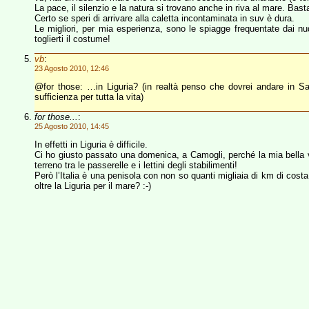
La pace, il silenzio e la natura si trovano anche in riva al mare. Bas
Certo se speri di arrivare alla caletta incontaminata in suv è dura.
Le migliori, per mia esperienza, sono le spiagge frequentate dai nud
toglierti il costume!
vb
:
23 Agosto 2010, 12:46
@for those: …in Liguria? (in realtà penso che dovrei andare in Sa
sufficienza per tutta la vita)
for those...
:
25 Agosto 2010, 14:45
In effetti in Liguria è difficile.
Ci ho giusto passato una domenica, a Camogli, perché la mia bella vol
terreno tra le passerelle e i lettini degli stabilimenti!
Però l’Italia è una penisola con non so quanti migliaia di km di cost
oltre la Liguria per il mare? :-)