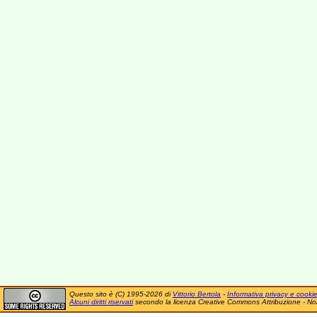
Questo sito è (C) 1995-2026 di
Vittorio Bertola
-
Informativa privacy e cooki
Alcuni diritti riservati
secondo la licenza Creative Commons Attribuzione - No