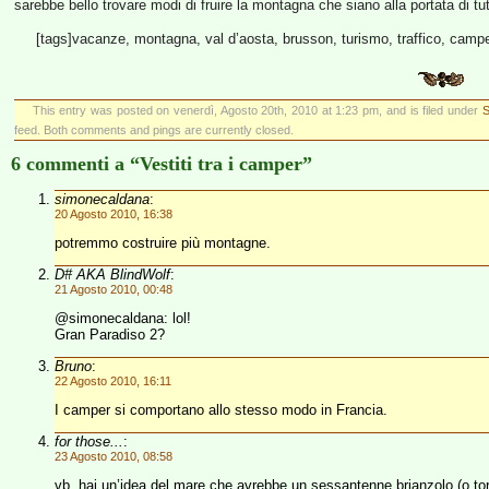
sarebbe bello trovare modi di fruire la montagna che siano alla portata di t
[tags]vacanze, montagna, val d’aosta, brusson, turismo, traffico, campe
This entry was posted on venerdì, Agosto 20th, 2010 at 1:23 pm, and is filed under
S
feed. Both comments and pings are currently closed.
6 commenti a “Vestiti tra i camper”
simonecaldana
:
20 Agosto 2010, 16:38
potremmo costruire più montagne.
D# AKA BlindWolf
:
21 Agosto 2010, 00:48
@simonecaldana: lol!
Gran Paradiso 2?
Bruno
:
22 Agosto 2010, 16:11
I camper si comportano allo stesso modo in Francia.
for those...
:
23 Agosto 2010, 08:58
vb, hai un’idea del mare che avrebbe un sessantenne brianzolo (o to