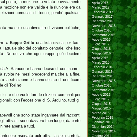
e sul posto; la mozione fu votata e ovviamente
Aprile 2017
la mozione non era valida e la riunione era da
Marzo 2017
Febbraio 2017
elezioni comunali di Torino, perché qualsiasi
Gennaio 2017
Dicembre 2016
Novembre 2016
a ma solo una diversità di visioni politiche,
Ottobre 2016
Settembre 2016
Agosto 2016
orre a
Beppe Grillo
una lista civica per farsi
Luglio 2016
’attuale sito del comitato centrale, che loro
Giugno 2016
ittà. Ne deriva che ogni gruppo può decidere
Maggio 2016
Aprile 2016
Marzo 2016
Febbraio 2016
da A. Baracco e hanno deciso di continuare i
Gennaio 2016
tà svolte nei mesi precedenti ma che alla fine,
Dicembre 2015
o la situazione e hanno deciso di certificare
Novembre 2015
e di Torino
.
Ottobre 2015
Settembre 2015
lui, e che vuole fare le elezioni comunali per
Agosto 2015
Luglio 2015
ali: con l’eccezione di S. Arduino, tutti gli
Giugno 2015
Maggio 2015
Marzo 2015
apevoli che sono state ingannate dai racconti
Febbraio 2015
egli attivisti sono davvero fuori luogo, da parte
Gennaio 2015
 rete aperta a tutti.
Dicembre 2014
Novembre 2014
enere riservata agli attivi la sola cartella
Ottobre 2014