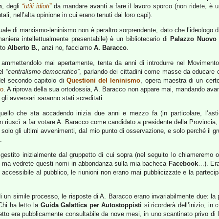
n
, degli
“utili idioti”
da mandare avanti a fare il lavoro sporco (non ridete, è un 
li, nell’alta opinione in cui erano tenuti dai loro capi).
uale di marxismo-leninismo non è peraltro sorprendente, dato che l’ideologo d
niera intellettualmente presentabile) è un bibliotecario di
Palazzo Nuovo
rto
Alberto B.
, anzi no, facciamo
A. Baracco
.
ammettendolo mai apertamente, tenta da anni di introdurre nel Movimento
el
“centralismo democratico”
, parlando dei cittadini come masse da educare 
del secondo capitolo di
Questioni del leninismo
, opera maestra di un cer
to
. A riprova della sua ortodossia, A. Baracco non appare mai, mandando avanti 
li avversari saranno stati screditati.
uello che sta accadendo inizia due anni e mezzo fa (in particolare, l’ast
 riuscì a far votare A. Baracco come candidato a presidente della Provincia, e
olo gli ultimi avvenimenti, dal mio punto di osservazione, e solo perché il grup
.
gestito inizialmente dal gruppetto di cui sopra (nel seguito lo chiameremo 
 ma vedrete questi nomi in abbondanza sulla mia bacheca
Facebook
…). Era
accessibile al pubblico, le riunioni non erano mai pubblicizzate e la partecip
di un simile processo, le risposte di A. Baracco erano invariabilmente due: la
Chi ha letto la
Guida Galattica per Autostoppisti
si ricorderà dell’inizio, in
getto era pubblicamente consultabile da nove mesi, in uno scantinato privo d