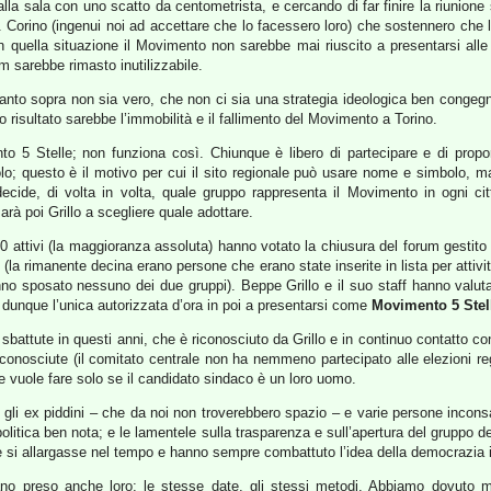
lla sala con uno scatto da centometrista, e cercando di far finire la riunion
. Corino (ingenui noi ad accettare che lo facessero loro) che sostennero che 
 quella situazione il Movimento non sarebbe mai riuscito a presentarsi alle 
m sarebbe rimasto inutilizzabile.
o sopra non sia vero, che non ci sia una strategia ideologica ben congegnat
o risultato sarebbe l’immobilità e il fallimento del Movimento a Torino.
o 5 Stelle; non funziona così. Chiunque è libero di partecipare e di prop
; questo è il motivo per cui il sito regionale può usare nome e simbolo, ma l
ecide, di volta in volta, quale gruppo rappresenta il Movimento in ogni c
rà poi Grillo a scegliere quale adottare.
ttivi (la maggioranza assoluta) hanno votato la chiusura del forum gestito 
la rimanente decina erano persone che erano state inserite in lista per attivi
no sposato nessuno dei due gruppi). Beppe Grillo e il suo staff hanno valutat
 dunque l’unica autorizzata d’ora in poi a presentarsi come
Movimento 5 Stell
attute in questi anni, che è riconosciuto da Grillo e in continuo contatto con 
osciute (il comitato centrale non ha nemmeno partecipato alle elezioni region
e vuole fare solo se il candidato sindaco è un loro uomo.
gli ex piddini – che da noi non troverebbero spazio – e varie persone incons
a politica ben nota; e le lamentele sulla trasparenza e sull’apertura del gruppo d
e si allargasse nel tempo e hanno sempre combattuto l’idea della democrazia in
 preso anche loro; le stesse date, gli stessi metodi. Abbiamo dovuto mant