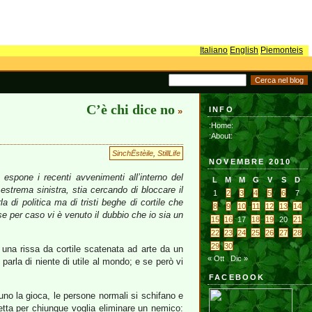
Italiano
English
Piemonteis
C’è chi dice no
INFO
»
:Home:
:About:
SinchËstèile
,
StillLife
NOVEMBRE 2010
espone i recenti avvenimenti all’interno del
L
M
M
G
V
S
D
strema sinistra, stia cercando di bloccare il
1
2
3
4
5
6
7
 di politica ma di tristi beghe di cortile che
8
9
10
11
12
13
14
se per caso vi è venuto il dubbio che io sia un
15
16
17
18
19
20
21
22
23
24
25
26
27
28
29
30
 a una rissa da cortile scatenata ad arte da un
« Ott
Dic »
arla di niente di utile al mondo; e se però vi
FACEBOOK
uno la gioca, le persone normali si schifano e
tta per chiunque voglia eliminare un nemico: