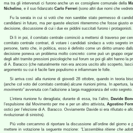
ma tra gli intervenuti ci furono anche un ex consigliere comunale della
Ma
Nichelino
, e il suo fidanzato
Carlo Ferreri
(sono altri due nomi che vedrete 
Fu la serata in cui si votò che non sarebbe stato permesso di candidar
candidarsi in futuro, ma per queste elezioni ritenemmo che fosse giusto evi
decisione, discussione di cui i due ex piddini succitati furono i protagonisti.
Di lì in poi, il comitato centrale cominciò a mettersi di traverso per ce
comitato centrale contrari, di votare i candidati sindaco a voto segreto in
persone, tanto che, in politica, esso è definito come un diritto umano dal
decisione poneva un problema molto concreto: come può un gruppo organizz
degli altri tramite pressioni psicologiche sul forum se poi gli altri hanno 
di A. Baracco (che naturalmente non era ancora uscito allo scoperto, lasc
argomento su cui è facile fare populismo e infiammare le folle.
Si arriva così alla riunione di giovedì 28 ottobre, quando in teoria bi
(anche col voto del comitato centrale) alcune riunioni prima. In apertura, l
movimento”
avvenuta con l’adozione a larga maggioranza del voto segreto.
L’intera riunione fu deragliata; durante di essa, tra l’altro,
Davide Bon
l’espulsione dal Movimento per me e per un altro attivista,
Agostino Form
ostici per l’elezione di A. Baracco. Ovviamente Davide si era rifiutato e a
rivoluzionari di sinistra).
Più volte cercammo di riportare la discussione all’ordine del giorno e pi
mettere in votazione la seguente mozione:
“L’assemblea ritiene che adott