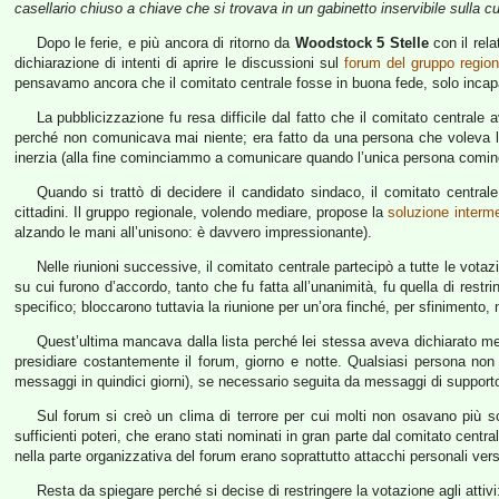
casellario chiuso a chiave che si trovava in un gabinetto inservibile sulla cui
Dopo le ferie, e più ancora di ritorno da
Woodstock 5 Stelle
con il rel
dichiarazione di intenti di aprire le discussioni sul
forum del gruppo region
pensavamo ancora che il comitato centrale fosse in buona fede, solo incapace
La pubblicizzazione fu resa difficile dal fatto che il comitato centra
perché non comunicava mai niente; era fatto da una persona che voleva 
inerzia (alla fine cominciammo a comunicare quando l’unica persona cominciò
Quando si trattò di decidere il candidato sindaco, il comitato centrale
cittadini. Il gruppo regionale, volendo mediare, propose la
soluzione interm
alzando le mani all’unisono: è davvero impressionante).
Nelle riunioni successive, il comitato centrale partecipò a tutte le vota
su cui furono d’accordo, tanto che fu fatta all’unanimità, fu quella di restri
specifico; bloccarono tuttavia la riunione per un’ora finché, per sfinimento
Quest’ultima mancava dalla lista perché lei stessa aveva dichiarato mes
presidiare costantemente il forum, giorno e notte. Qualsiasi persona non
messaggi in quindici giorni), se necessario seguita da messaggi di supporto d
Sul forum si creò un clima di terrore per cui molti non osavano più sc
sufficienti poteri, che erano stati nominati in gran parte dal comitato cent
nella parte organizzativa del forum erano soprattutto attacchi personali ver
Resta da spiegare perché si decise di restringere la votazione agli attiv