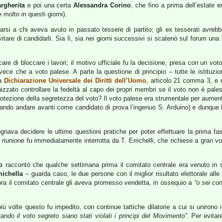
rgherita
e poi una certa
Alessandra Corino
, che fino a prima dell’estate 
molto in questi giorni).
si a chi aveva avuto in passato tessere di partito; gli ex tesserati avrebb
tare di candidarli. Sia lì, sia nei giorni successivi si scatenò sul forum una
rcare di bloccare i lavori; il motivo ufficiale fu la decisione, presa con un v
vece che a voto palese. A parte la questione di principio – tutte le istituzi
la
Dichiarazione Universale dei Diritti dell’Uomo
, articolo 21 comma 3, e d
ato controllare la fedeltà al capo dei propri membri se il voto non è pales
la protezione della segretezza del voto? Il voto palese era strumentale per aum
iando andare avanti come candidato di prova l’ingenuo S. Arduino) e dunque 
sognava decidere le ultime questioni pratiche per poter effettuare la prima 
a riunione fu immediatamente interrotta da T. Errichelli, che richiese a gran vo
o
raccontò che qualche settimana prima il comitato centrale era venuto in seg
ichella
– guarda caso, le due persone con il miglior risultato elettorale alle 
llora il comitato centrale gli aveva promesso vendetta, in ossequio a
“o sei con
ù volte questo fu impedito, con continue tattiche dilatorie a cui si unirono i d
ando il voto segreto siano stati violati i principi del Movimento”
. Per evitar