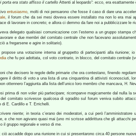
 porta era stato affisso il cartello
Attenti al leopardo
“
: ecco, era esattamente q
ativo
entusiasmo
, molti di noi pensarono che fosse il caso di dare una acceler
ale
, il forum che da sei mesi doveva essere installato ma non lo era mai
 di lavorare in concreto; e allora ci demmo da fare noi a pubblicizzare le riu
le aveva delegato qualsiasi comunicazione con l’esterno a un gruppo stampa c
lavorare e due membri del comitato centrale che non facevano assolutamente
 a fregarsene e agire in solitario).
 propose una votazione interna al gruppetto di partecipanti alla riunione; io 
edia
che fu poi adottata, col voto contrario, in blocco, del comitato centrale
zioni che decisero le regole delle primarie che ora contestano, finendo regola
ngere il diritto di voto a una lista di una cinquantina di attivisti riconosciuti,
, non ottennero l’aggiunta alla lista dell’unico loro membro che mancava, H. Ne
i prima di non voler più partecipare; ricomparve magicamente dal nulla la sera
 del comitato scrivesse qualcosa di sgradito sul forum veniva subito attac
i E. Cardillo e T. Errichelli.
rivere niente; in teoria c’erano dei moderatori, a cui però l’amministrator
rale, e che non agivano quasi mai (uno mi scrisse addirittura che gli attacchi 
so il gruppo regionale e verso di me.
i: ciò accadde dopo una riunione in cui si presentarono circa 40 persone nuove