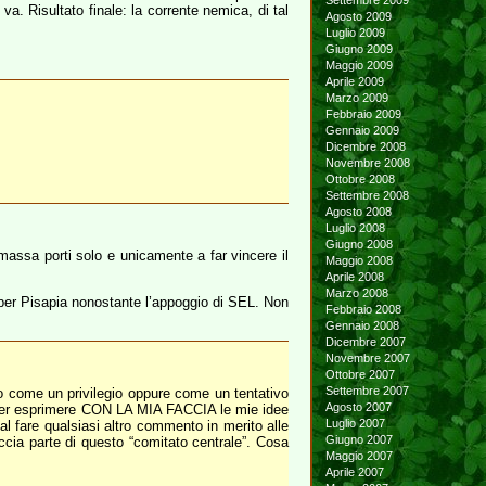
Settembre 2009
va. Risultato finale: la corrente nemica, di tal
Agosto 2009
Luglio 2009
Giugno 2009
Maggio 2009
Aprile 2009
Marzo 2009
Febbraio 2009
Gennaio 2009
Dicembre 2008
Novembre 2008
Ottobre 2008
Settembre 2008
Agosto 2008
Luglio 2008
Giugno 2008
massa porti solo e unicamente a far vincere il
Maggio 2008
Aprile 2008
Marzo 2008
 per Pisapia nonostante l’appoggio di SEL. Non
Febbraio 2008
Gennaio 2008
Dicembre 2007
Novembre 2007
Ottobre 2007
Settembre 2007
rlo come un privilegio oppure come un tentativo
Agosto 2007
ola per esprimere CON LA MIA FACCIA le mie idee
Luglio 2007
l fare qualsiasi altro commento in merito alle
Giugno 2007
ccia parte di questo “comitato centrale”. Cosa
Maggio 2007
Aprile 2007