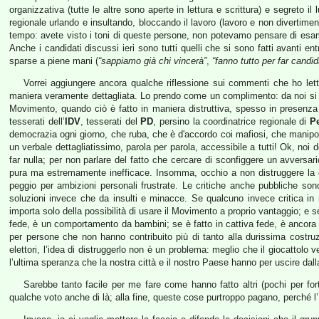
organizzativa (tutte le altre sono aperte in lettura e scrittura) e segreto i
regionale urlando e insultando, bloccando il lavoro (lavoro e non divertimento
tempo: avete visto i toni di queste persone, non potevamo pensare di esami
Anche i candidati discussi ieri sono tutti quelli che si sono fatti avanti 
sparse a piene mani (
“sappiamo già chi vincerà”
,
“fanno tutto per far candi
Vorrei aggiungere ancora qualche riflessione sui commenti che ho letto
maniera veramente dettagliata. Lo prendo come un complimento: da noi si
Movimento, quando ciò è fatto in maniera distruttiva, spesso in presenza e co
tesserati dell’
IDV
, tesserati del
PD
, persino la coordinatrice regionale di
P
democrazia ogni giorno, che ruba, che è d'accordo coi mafiosi, che manipol
un verbale dettagliatissimo, parola per parola, accessibile a tutti! Ok, noi
far nulla; per non parlare del fatto che cercare di sconfiggere un avversar
pura ma estremamente inefficace. Insomma, occhio a non distruggere la cr
peggio per ambizioni personali frustrate. Le critiche anche pubbliche so
soluzioni invece che da insulti e minacce. Se qualcuno invece critica in 
importa solo della possibilità di usare il Movimento a proprio vantaggio; e 
fede, è un comportamento da bambini; se è fatto in cattiva fede, è ancora p
per persone che non hanno contribuito più di tanto alla durissima costru
elettori, l’idea di distruggerlo non è un problema: meglio che il giocattolo
l’ultima speranza che la nostra città e il nostro Paese hanno per uscire da
Sarebbe tanto facile per me fare come hanno fatto altri (pochi per fort
qualche voto anche di là; alla fine, queste cose purtroppo pagano, perché l’