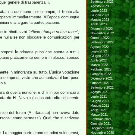
Settembre 2023
uel genere di trasparenza lì.
Agosto 2023
Luglio 2023
ata alla questione: per esempio, di fronte alla
Giugno 2023
 apparve immediatamente. All’epoca comunque
Maggio 2023
nioni e allargare la partecipazione.
Aprile 2023
Dicembre 2022
he io ribattezzai
“ufficio stampa senza toner”
,
Novembre 2022
 nulla se non bloccare le comunicazioni per
Ottobre 2022
Settembre 2022
Agosto 2022
Luglio 2022
proposi le primarie pubbliche aperte a tutti i
Giugno 2022
 (votano praticamente sempre in blocco, spesso
Aprile 2022
Marzo 2022
Febbraio 2022
rmente in minoranza su tutto. L’unica votazione
Gennaio 2022
 loro compresi, visto che aumentava il loro peso
Dicembre 2021
vola.
Ottobre 2021
Settembre 2021
 di quella riunione, e di lì in poi cominciò a
Agosto 2021
Luglio 2021
cata da H. Nevola (ha postato oltre duecento
Giugno 2021
Maggio 2021
Aprile 2021
e unico del forum (A. Baracco) non aveva dato
Marzo 2021
personali erano permessi). Quel che si scriveva
Febbraio 2021
Gennaio 2021
Dicembre 2020
. La maggior parte erano cittadini volenterosi,
Novembre 2020