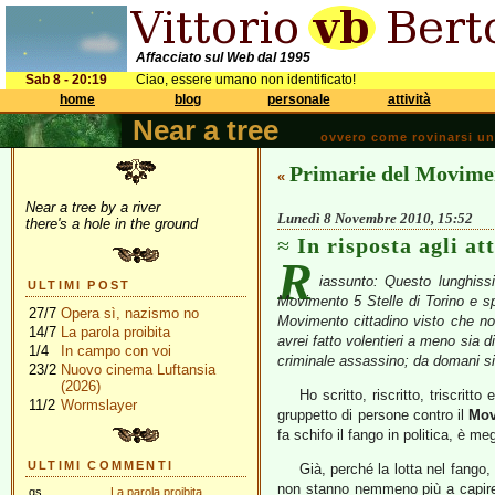
Affacciato sul Web dal 1995
Sab 8 - 20:19
Ciao, essere umano non identificato!
home
blog
personale
attività
Near a tree
ovvero come rovinarsi una 
Primarie del Movimen
«
Near a tree by a river
Lunedì 8 Novembre 2010, 15:52
there's a hole in the ground
In risposta agli at
R
iassunto: Questo lunghissi
ULTIMI POST
Movimento 5 Stelle di Torino e sp
27/7
Opera sì, nazismo no
Movimento cittadino visto che non
14/7
La parola proibita
avrei fatto volentieri a meno sia 
1/4
In campo con voi
criminale assassino; da domani si 
23/2
Nuovo cinema Luftansia
(2026)
Ho scritto, riscritto, triscrit
11/2
Wormslayer
gruppetto di persone contro il
Mov
fa schifo il fango in politica, è me
ULTIMI COMMENTI
Già, perché la lotta nel fango
non stanno nemmeno più a capire 
gs
La parola proibita