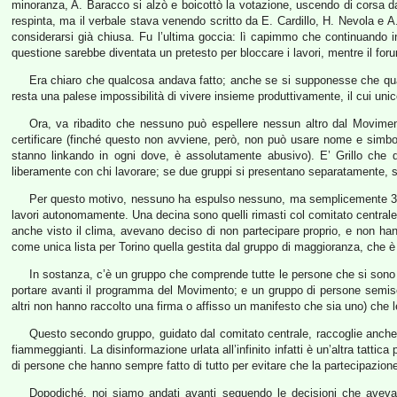
minoranza, A. Baracco si alzò e boicottò la votazione, uscendo di corsa da
respinta, ma il verbale stava venendo scritto da E. Cardillo, H. Nevola e A
considerarsi già chiusa. Fu l’ultima goccia: lì capimmo che continuando in
questione sarebbe diventata un pretesto per bloccare i lavori, mentre il foru
Era chiaro che qualcosa andava fatto; anche se si supponesse che quant
resta una palese impossibilità di vivere insieme produttivamente, il cui unic
Ora, va ribadito che nessuno può espellere nessun altro dal Moviment
certificare (finché questo non avviene, però, non può usare nome e simbolo
stanno linkando in ogni dove, è assolutamente abusivo). E’ Grillo che d
liberamente con chi lavorare; se due gruppi si presentano separatamente, sa
Per questo motivo, nessuno ha espulso nessuno, ma semplicemente 30 a
lavori autonomamente. Una decina sono quelli rimasti col comitato centrale (
anche visto il clima, avevano deciso di non partecipare proprio, e non han
come unica lista per Torino quella gestita dal gruppo di maggioranza, che è
In sostanza, c’è un gruppo che comprende tutte le persone che si sono sb
portare avanti il programma del Movimento; e un gruppo di persone semiscon
altri non hanno raccolto una firma o affisso un manifesto che sia uno) che l
Questo secondo gruppo, guidato dal comitato centrale, raccoglie anche 
fiammeggianti. La disinformazione urlata all’infinito infatti è un’altra tattic
di persone che hanno sempre fatto di tutto per evitare che la partecipazion
Dopodiché, noi siamo andati avanti seguendo le decisioni che avevano