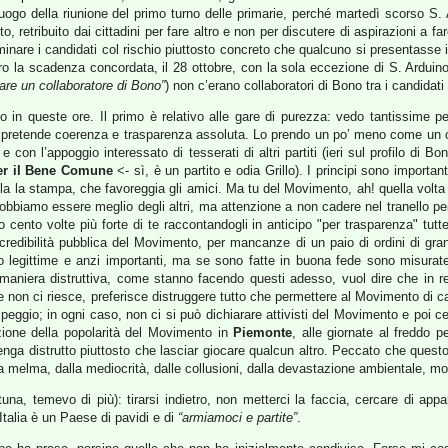
l luogo della riunione del primo turno delle primarie, perché martedì scorso S. 
, retribuito dai cittadini per fare altro e non per discutere di aspirazioni a fa
nare i candidati col rischio piuttosto concreto che qualcuno si presentasse 
entro la scadenza concordata, il 28 ottobre, con la sola eccezione di S. Ardu
dare un collaboratore di Bono”
) non c’erano collaboratori di Bono tra i candidati
 in queste ore. Il primo è relativo alle gare di purezza: vedo tantissime p
 pretende coerenza e trasparenza assoluta. Lo prendo un po’ meno come un 
n l’appoggio interessato di tesserati di altri partiti (ieri sul profilo di Bon
er il Bene Comune
<- sì, è un partito e odia Grillo). I principi sono important
a la stampa, che favoreggia gli amici. Ma tu del Movimento, ah! quella volta 
 dobbiamo essere meglio degli altri, ma attenzione a non cadere nel tranello p
io cento volte più forte di te raccontandogli in anticipo "per trasparenza" t
edibilità pubblica del Movimento, per mancanze di un paio di ordini di gran
no legittime e anzi importanti, ma se sono fatte in buona fede sono misura
maniera distruttiva, come stanno facendo questi adesso, vuol dire che in re
se non ci riesce, preferisce distruggere tutto che permettere al Movimento di c
eggio; in ogni caso, non ci si può dichiarare attivisti del Movimento e poi ce
zione della popolarità del Movimento in
Piemonte
, alle giornate al freddo 
 venga distrutto piuttosto che lasciar giocare qualcun altro. Peccato che quest
lla melma, dalla mediocrità, dalle collusioni, dalla devastazione ambientale, 
una, temevo di più): tirarsi indietro, non metterci la faccia, cercare di appa
Italia è un Paese di pavidi e di
“armiamoci e partite”
.