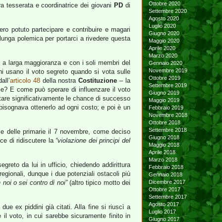
Ottobre 2020
era tesserata e coordinatrice dei giovani
PD
di
Settembre 2020
Agosto 2020
Luglio 2020
ero potuto partecipare e contribuire e magari
Giugno 2020
 lunga polemica per portarci a rivedere questa
Maggio 2020
Aprile 2020
Marzo 2020
oto a larga maggioranza e con i soli membri del
Gennaio 2020
Novembre 2019
oni usano il voto segreto quando si vota sulle
Ottobre 2019
all’
articolo 48
della nostra
Costituzione
– la
Settembre 2019
e? E come può sperare di influenzare il voto
Giugno 2019
entare significativamente le chance di successo
Maggio 2019
bisognava ottenerlo ad ogni costo; e poi è un
Febbraio 2019
Novembre 2018
Ottobre 2018
Settembre 2018
fase delle primarie il 7 novembre, come deciso
Giugno 2018
ce di ridiscutere la
“violazione dei principi del
Maggio 2018
Aprile 2018
Marzo 2018
reto da lui in ufficio, chiedendo addirittura
Febbraio 2018
regionali, dunque i due potenziali ostacoli più
Gennaio 2018
 noi o sei contro di noi”
(altro tipico motto dei
Dicembre 2017
Ottobre 2017
Settembre 2017
Agosto 2017
ue ex piddini già citati. Alla fine si riuscì a
Luglio 2017
e il voto, in cui sarebbe sicuramente finito in
Giugno 2017