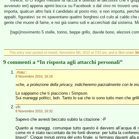
Invece, io ci voglio mettere la faccia e difendo le decisioni che il g
avvenuto ieri) appena aprirò bocca su Facebook o dal vivo mi troverò un
importa, qualcun altro farà il candidato al posto mio; e non importa, perché
appalti, figuratevi se mi spaventano quattro borghesi col culo al caldo che
gente che muore di fame, e noi già siamo soli e accerchiati dal sistema. Mi f
[tags]movimento 5 stelle, torino, beppe grillo, davide bono, elezioni com
This entry was posted on lunedì, Novembre 8th, 2010 at 3:52 pm, and is filed under
Si
9 commenti a “In risposta agli attacchi personali”
.mau.
:
8 Novembre 2010, 16:16
»
che, a protezione della privacy, indicheremo parzialmente con le ini
Lo sappiamo che ti piacciono i Simpson.
Sui maneggi politici, boh. Tanto lo sai che io sono tutto men che grill
vb
:
8 Novembre 2010, 16:32
Sapevo che avresti beccato subito la citazione :-P
Quanto ai maneggi, comunque tutto questo è davvero all’acqua di ro
come mi è stato raccontato da tre fonti diverse: per tutta la conferen
bravo!”. Cinque minuti prima del voto finale, si fermano davanti alla