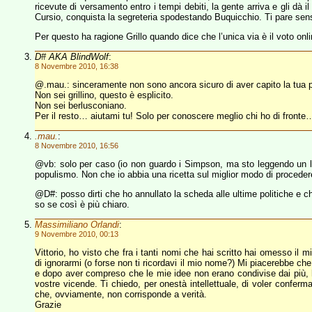
ricevute di versamento entro i tempi debiti, la gente arriva e gli dà i
Cursio, conquista la segreteria spodestando Buquicchio. Ti pare sen
Per questo ha ragione Grillo quando dice che l’unica via è il voto o
D# AKA BlindWolf
:
8 Novembre 2010, 16:38
@.mau.: sinceramente non sono ancora sicuro di aver capito la tua 
Non sei grillino, questo è esplicito.
Non sei berlusconiano.
Per il resto… aiutami tu! Solo per conoscere meglio chi ho di fronte…
.mau.
:
8 Novembre 2010, 16:56
@vb: solo per caso (io non guardo i Simpson, ma sto leggendo un libr
populismo. Non che io abbia una ricetta sul miglior modo di procedere
@D#: posso dirti che ho annullato la scheda alle ultime politiche e 
so se così è più chiaro.
Massimiliano Orlandi
:
9 Novembre 2010, 00:13
Vittorio, ho visto che fra i tanti nomi che hai scritto hai omesso il
di ignorarmi (o forse non ti ricordavi il mio nome?) Mi piacerebbe ch
e dopo aver compreso che le mie idee non erano condivise dai più, h
vostre vicende. Ti chiedo, per onestà intellettuale, di voler confer
che, ovviamente, non corrisponde a verità.
Grazie