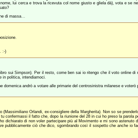
l nome, lui cerca e trova la ricevuta col nome giusto e gliela dà), vota e se ne 
sato?
nline di massa…
posizione.
 :-)
o sui Simpson). Per il resto, come ben sai io ritengo che il voto online di 
 in politica, intendiamoci.
che domenica andrò a votare alle primarie del centrosinistra milanese e voterò
 mio (Massimiliano Orlandi, ex-consigliere della Margherita). Non so se prende
e tu confermassi il fatto che, dopo la riunione del 28 in cui ho preso la par
o dichiarato di non voler partecipare più al Movimento e mi sono astenuto da
mare pubblicamente ciò che dico, sgombrando così il sospetto che anche io fa