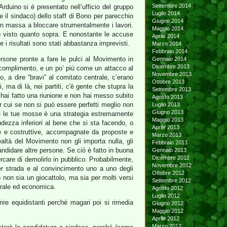
Settembre 2014
Arduino si è presentato nell’ufficio del gruppo
Luglio 2014
re il sindaco) dello staff di Bono per parecchio
Giugno 2014
in massa a bloccare strumentalmente i lavori.
Maggio 2014
ino visto quanto sopra. E nonostante le accuse
Aprile 2014
 e i risultati sono stati abbastanza imprevisti.
Marzo 2014
Febbraio 2014
ersone pronte a fare le pulci al Movimento in
Gennaio 2014
Dicembre 2013
complimento, e un po’ più come un attacco al
Novembre 2013
o, a dire “bravi” al comitato centrale, c’erano
Ottobre 2013
i, ma di là, nei partiti, c'è gente che stupra la
Settembre 2013
hai fatto una riunione e non hai messo subito
Agosto 2013
er cui se non si può essere perfetti meglio non
Luglio 2013
Giugno 2013
utte le tue mosse è una strategia estremamente
Maggio 2013
dezza inferiori al bene che si sta facendo, o
Aprile 2013
te e costruttive, accompagnate da proposte e
Marzo 2013
altà del Movimento non gli importa nulla, gli
Febbraio 2013
andidare altre persone. Se ciò è fatto in buona
Gennaio 2013
Dicembre 2012
rcare di demolirlo in pubblico. Probabilmente,
Novembre 2012
per strada e al convincimento uno a uno degli
Ottobre 2012
o non sia un giocattolo, ma sia per molti versi
Settembre 2012
morale ed economica.
Agosto 2012
Luglio 2012
rire equidistanti perché magari poi si rimedia
Giugno 2012
Maggio 2012
Aprile 2012
Marzo 2012