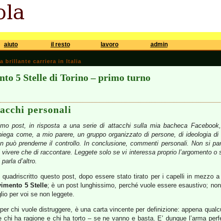
aiuto
il resto
lavoro
admin
brillante carriera in Italia
to 5 Stelle di Torino – primo turno
tacchi personali
mo post, in risposta a una serie di attacchi sulla mia bacheca Facebook, 
iega come, a mio parere, un gruppo organizzato di persone, di ideologia di e
 può prenderne il controllo. In conclusione, commenti personali. Non si parla
di vivere che di raccontare. Leggete solo se vi interessa proprio l’argomento o 
parla d’altro.
to e quadriscritto questo post, dopo essere stato tirato per i capelli in mezzo
imento 5 Stelle
; è un post lunghissimo, perché vuole essere esaustivo; non p
glio per voi se non leggete.
, per chi vuole distruggere, è una carta vincente per definizione: appena qualc
chi ha ragione e chi ha torto – se ne vanno e basta. E’ dunque l’arma perfe