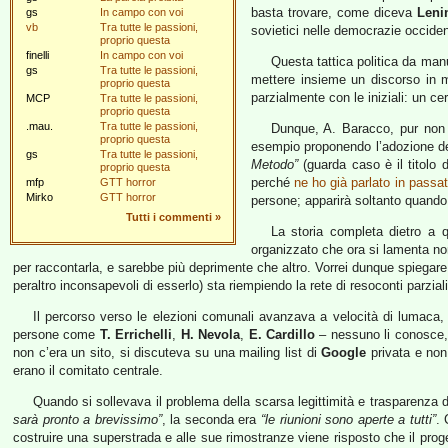
basta trovare, come diceva
Leni
gs
In campo con voi
vb
Tra tutte le passioni,
sovietici nelle democrazie occidenta
proprio questa
finelli
In campo con voi
Questa tattica politica da man
gs
Tra tutte le passioni,
mettere insieme un discorso in ma
proprio questa
parzialmente con le iniziali: un ce
MCP
Tra tutte le passioni,
proprio questa
.mau.
Tra tutte le passioni,
Dunque, A. Baracco, pur non 
proprio questa
esempio proponendo l’adozione d
gs
Tra tutte le passioni,
Metodo”
(guarda caso è il titolo 
proprio questa
perché
ne ho già parlato in passa
mfp
GTT horror
Mirko
GTT horror
persone; apparirà soltanto quando g
Tutti i commenti
»
La storia completa dietro a q
organizzato che ora si lamenta non
per raccontarla, e sarebbe più deprimente che altro. Vorrei dunque spiegare s
peraltro inconsapevoli di esserlo) sta riempiendo la rete di resoconti parziali
Il percorso verso le elezioni comunali avanzava a velocità di lumaca, 
persone come
T. Errichelli
,
H. Nevola
,
E. Cardillo
– nessuno li conosce,
non c’era un sito, si discuteva su una mailing list di
Google
privata e non 
erano il comitato centrale.
Quando si sollevava il problema della scarsa legittimità e trasparenza 
sarà pronto a brevissimo”
, la seconda era
“le riunioni sono aperte a tutti”
. 
costruire una superstrada e alle sue rimostranze viene risposto che il pro