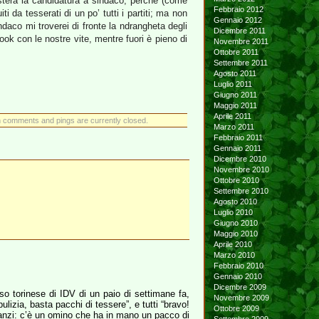
osterà la candidatura a sindaco, perché (come
Febbraio 2012
 da tesserati di un po’ tutti i partiti; ma non
Gennaio 2012
ndaco mi troverei di fronte la ndrangheta degli
Dicembre 2011
k con le nostre vite, mentre fuori è pieno di
Novembre 2011
Ottobre 2011
Settembre 2011
Agosto 2011
Luglio 2011
Giugno 2011
Maggio 2011
Aprile 2011
 comments and pings are currently closed.
Marzo 2011
Febbraio 2011
Gennaio 2011
Dicembre 2010
Novembre 2010
Ottobre 2010
Settembre 2010
Agosto 2010
Luglio 2010
Giugno 2010
Maggio 2010
Aprile 2010
Marzo 2010
Febbraio 2010
Gennaio 2010
Dicembre 2009
o torinese di IDV di un paio di settimane fa,
Novembre 2009
lizia, basta pacchi di tessere”, e tutti “bravo!
Ottobre 2009
 (anzi: c’è un omino che ha in mano un pacco di