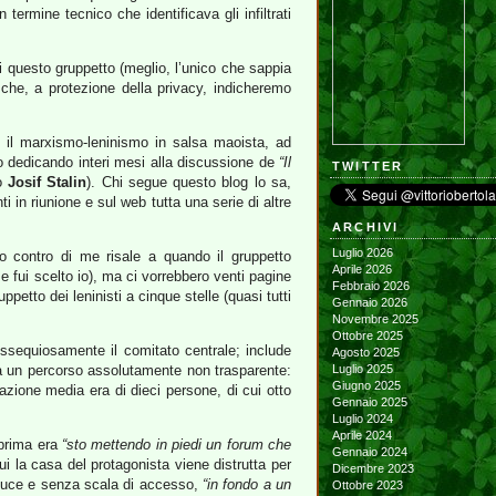
termine tecnico che identificava gli infiltrati
i questo gruppetto (meglio, l’unico che sappia
che, a protezione della privacy, indicheremo
 il marxismo-leninismo in salsa maoista, ad
o dedicando interi mesi alla discussione de
“Il
TWITTER
to
Josif Stalin
). Chi segue questo blog lo sa,
in riunione e sul web tutta una serie di altre
ARCHIVI
Luglio 2026
io contro di me risale a quando il gruppetto
Aprile 2026
 fui scelto io), ma ci vorrebbero venti pagine
Febbraio 2026
petto dei leninisti a cinque stelle (quasi tutti
Gennaio 2026
Novembre 2025
Ottobre 2025
ossequiosamente il comitato centrale; include
Agosto 2025
 un percorso assolutamente non trasparente:
Luglio 2025
Giugno 2025
azione media era di dieci persone, di cui otto
Gennaio 2025
Luglio 2024
Aprile 2024
 prima era
“sto mettendo in piedi un forum che
Gennaio 2024
 cui la casa del protagonista viene distrutta per
Dicembre 2023
i luce e senza scala di accesso,
“in fondo a un
Ottobre 2023