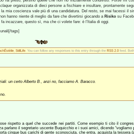
ruppo ha preso, persino quelle che non ho inizialmente condiviso. Forse mi c
a
claque
organizzata di dieci persone a fischiare e insultare, prontamente seguiti
 la mia coscienza vale più di una candidatura. Del resto, se mai facessi il si
 non hanno niente di meglio da fare che divertirsi giocando a
Risiko
su Faceboo
a incazzare, questo sì, ma che ci volete fare: è l’Italia di oggi.
unali[/tags]
nchËstèile
,
StillLife
. You can follow any responses to this entry through the
RSS 2.0
feed. Both
ziali: un certo Alberto B., anzi no, facciamo A. Baracco.
ino.
se rispetto a quel che succede nei partiti. Come esempio ti cito il congress
za parlano il segretario uscente Buquicchio e i suoi amici, dicendo “vogliamo pu
 porta cinque bus carichi di gente sconosciuta, che entra, acquista la tessera