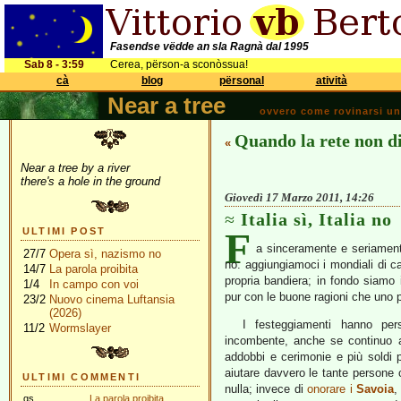
Fasendse vëdde an sla Ragnà dal 1995
Sab 8 - 3:59
Cerea, përson-a sconòssua!
cà
blog
përsonal
atività
Near a tree
ovvero come rovinarsi una 
Quando la rete non d
«
Near a tree by a river
there's a hole in the ground
Giovedì 17 Marzo 2011, 14:26
Italia sì, Italia no
F
ULTIMI POST
a sinceramente e seriamente 
27/7
Opera sì, nazismo no
no: aggiungiamoci i mondiali di cal
14/7
La parola proibita
propria bandiera; in fondo siamo
1/4
In campo con voi
pur con le buone ragioni che uno pu
23/2
Nuovo cinema Luftansia
(2026)
I festeggiamenti hanno per
11/2
Wormslayer
incombente, anche se continuo a
addobbi e cerimonie e più soldi p
aiutare davvero le tante persone
ULTIMI COMMENTI
nulla; invece di
onorare i
Savoia
gs
La parola proibita