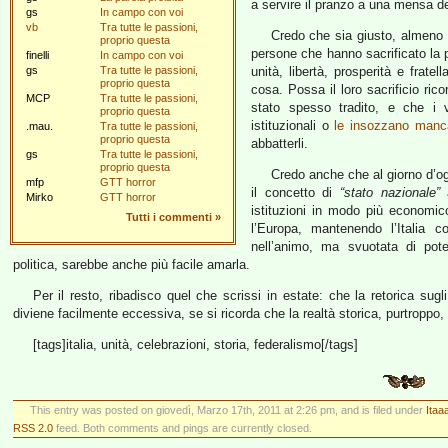
a servire il pranzo a una mensa de
gs
In campo con voi
vb
Tra tutte le passioni,
Credo che sia giusto, almeno u
proprio questa
persone che hanno sacrificato la p
finelli
In campo con voi
gs
Tra tutte le passioni,
unità, libertà, prosperità e frat
proprio questa
cosa. Possa il loro sacrificio rico
MCP
Tra tutte le passioni,
stato spesso tradito, e che i 
proprio questa
istituzionali o
le insozzano manca
.mau.
Tra tutte le passioni,
proprio questa
abbatterli.
gs
Tra tutte le passioni,
proprio questa
Credo anche che al giorno d’og
mfp
GTT horror
il concetto di
“stato nazionale”
a
Mirko
GTT horror
istituzioni in modo più economico
Tutti i commenti
»
l’Europa, mantenendo l’Italia 
nell’animo, ma svuotata di pote
politica, sarebbe anche più facile amarla.
Per il resto, ribadisco quel che scrissi in estate: che la retorica sugli
diviene facilmente eccessiva, se si ricorda che la realtà storica, purtroppo,
[tags]italia, unità, celebrazioni, storia, federalismo[/tags]
This entry was posted on giovedì, Marzo 17th, 2011 at 2:26 pm, and is filed under
Itaa
RSS 2.0
feed. Both comments and pings are currently closed.