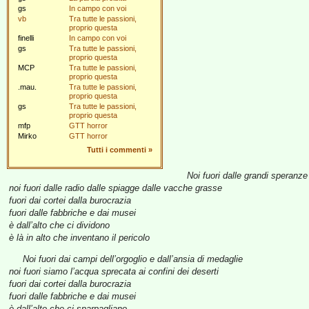
gs
In campo con voi
vb
Tra tutte le passioni,
proprio questa
finelli
In campo con voi
gs
Tra tutte le passioni,
proprio questa
MCP
Tra tutte le passioni,
proprio questa
.mau.
Tra tutte le passioni,
proprio questa
gs
Tra tutte le passioni,
proprio questa
mfp
GTT horror
Mirko
GTT horror
Tutti i commenti
»
Noi fuori dalle grandi speranze
noi fuori dalle radio dalle spiagge dalle vacche grasse
fuori dai cortei dalla burocrazia
fuori dalle fabbriche e dai musei
è dall’alto che ci dividono
è là in alto che inventano il pericolo
Noi fuori dai campi dell’orgoglio e dall’ansia di medaglie
noi fuori siamo l’acqua sprecata ai confini dei deserti
fuori dai cortei dalla burocrazia
fuori dalle fabbriche e dai musei
è dall’alto che ci sparpagliano