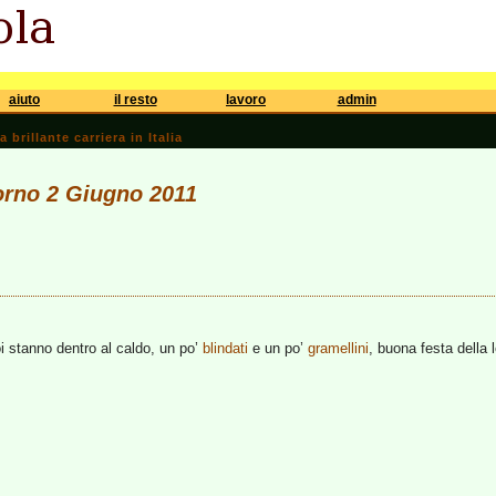
aiuto
il resto
lavoro
admin
brillante carriera in Italia
iorno 2 Giugno 2011
oi stanno dentro al caldo, un po’
blindati
e un po’
gramellini
, buona festa della 