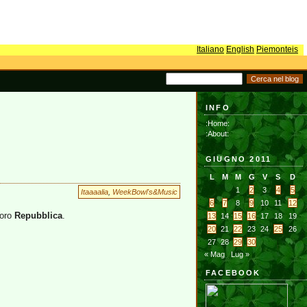
Italiano
English
Piemonteis
INFO
:Home:
:About:
GIUGNO 2011
L
M
M
G
V
S
D
1
2
3
4
5
Itaaaalia
,
WeekBowl's&Music
6
7
8
9
10
11
12
loro
Repubblica
.
13
14
15
16
17
18
19
20
21
22
23
24
25
26
27
28
29
30
« Mag
Lug »
FACEBOOK