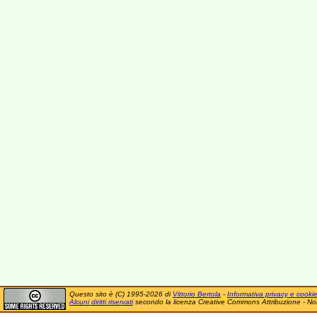
Questo sito è (C) 1995-2026 di
Vittorio Bertola
-
Informativa privacy e cooki
Alcuni diritti riservati
secondo la licenza Creative Commons Attribuzione - No