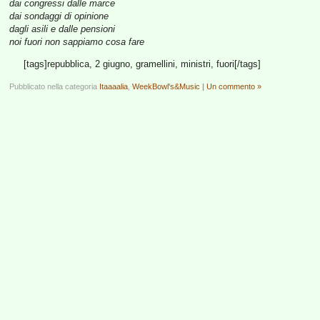
dai congressi dalle marce
dai sondaggi di opinione
dagli asili e dalle pensioni
noi fuori non sappiamo cosa fare
[tags]repubblica, 2 giugno, gramellini, ministri, fuori[/tags]
Pubblicato nella categoria
Itaaaalia
,
WeekBowl's&Music
|
Un commento »