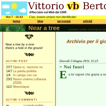
Affacciato sul Web dal 1995
Ven 7 - 10:43
Ciao, essere umano non identificato!
home
blog
personale
attività
Near a tree
ovvero come rovinarsi una 
Archivio per il g
Near a tree by a river
there's a hole in the ground
Giovedì 2 Giugno 2011, 11:23
ULTIMI POST
Noi fuori
27/7
Opera sì, nazismo no
E
14/7
La parola proibita
a lor signori che grazie a n
1/4
In campo con voi
23/2
Nuovo cinema Luftansia
(2026)
11/2
Wormslayer
ULTIMI COMMENTI
gs
La parola proibita