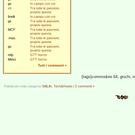
gs
In campo con voi
vb
Tra tutte le passioni,
proprio questa
finelli
In campo con voi
gs
Tra tutte le passioni,
proprio questa
MCP
Tra tutte le passioni,
proprio questa
.mau.
Tra tutte le passioni,
proprio questa
gs
Tra tutte le passioni,
proprio questa
mfp
GTT horror
Mirko
GTT horror
Tutti i commenti
»
[tags]commodore 64, giochi, r
Pubblicato nella categoria
StillLife
,
Tech&Howto
|
2 commenti »