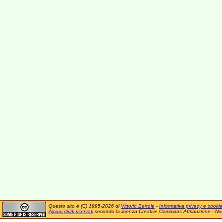
Questo sito è (C) 1995-2026 di
Vittorio Bertola
-
Informativa privacy e cooki
Alcuni diritti riservati
secondo la licenza Creative Commons Attribuzione - No