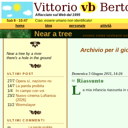
Affacciato sul Web dal 1995
Sab 8 - 10:47
Ciao, essere umano non identificato!
home
blog
personale
attività
Near a tree
ovvero come rovinarsi una 
Archivio per il g
Near a tree by a river
there's a hole in the ground
Domenica 5 Giugno 2011, 14:26
ULTIMI POST
Riassunto
27/7
Opera sì, nazismo no
L
14/7
La parola proibita
a mia infanzia riassunta in 
1/4
In campo con voi
23/2
Nuovo cinema Luftansia
(2026)
11/2
Wormslayer
ULTIMI COMMENTI
gs
La parola proibita