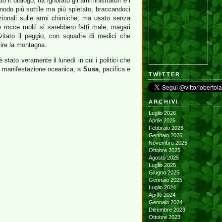
ato il dialogo, ha ignorato gli amministratori e i
l modo più sottile ma più spietato, braccandoci
nazionali sulle armi chimiche, ma usato senza
e rocce molti si sarebbero fatti male, magari
vitato il peggio, con squadre di medici che
alire la montagna.
è stato veramente il lunedì in cui i politici che
a manifestazione oceanica, a
Susa
, pacifica e
TWITTER
ARCHIVI
Luglio 2026
Aprile 2026
Febbraio 2026
Gennaio 2026
Novembre 2025
Ottobre 2025
Agosto 2025
Luglio 2025
Giugno 2025
Gennaio 2025
Luglio 2024
Aprile 2024
Gennaio 2024
Dicembre 2023
Ottobre 2023