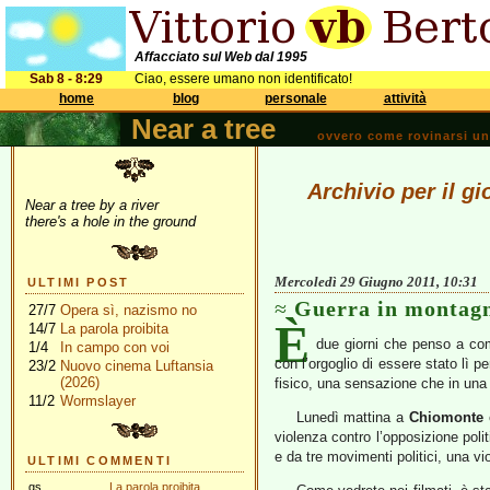
Affacciato sul Web dal 1995
Sab 8 - 8:29
Ciao, essere umano non identificato!
home
blog
personale
attività
Near a tree
ovvero come rovinarsi una 
Archivio per il g
Near a tree by a river
there's a hole in the ground
Mercoledì 29 Giugno 2011, 10:31
ULTIMI POST
Guerra in montag
27/7
Opera sì, nazismo no
È
14/7
La parola proibita
due giorni che penso a come
1/4
In campo con voi
con l’orgoglio di essere stato lì 
23/2
Nuovo cinema Luftansia
(2026)
fisico, una sensazione che in una
11/2
Wormslayer
Lunedì mattina a
Chiomonte
è
violenza contro l’opposizione polit
e da tre movimenti politici, una vi
ULTIMI COMMENTI
gs
La parola proibita