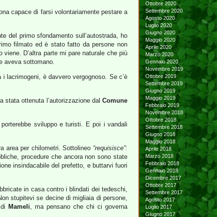
Ottobre 2020
Settembre 2020
ona capace di farsi volontariamente pestare a
Agosto 2020
Luglio 2020
Giugno 2020
onte del primo sfondamento sull’autostrada, ho
Maggio 2020
primo filmato ed è stato fatto da persone non
Aprile 2020
o viene. D’altra parte mi pare naturale che più
Marzo 2020
che aveva sottomano.
Gennaio 2020
Novembre 2019
ra i lacrimogeni, è davvero vergognoso. Se c’è
Ottobre 2019
Settembre 2019
Giugno 2019
Maggio 2019
ra stata ottenuta l’autorizzazione dal
Comune
Febbraio 2019
Novembre 2018
Ottobre 2018
orterebbe sviluppo e turisti. E poi i vandali
Settembre 2018
Giugno 2018
Maggio 2018
ra area per chilometri. Sottolineo
“requisisce”
:
Aprile 2018
ubbliche, procedure che ancora non sono state
Marzo 2018
Febbraio 2018
one insindacabile del prefetto, e buttarvi fuori
Gennaio 2018
Dicembre 2017
Ottobre 2017
ricate in casa contro i blindati dei tedeschi,
Settembre 2017
Non stupitevi se decine di migliaia di persone,
Agosto 2017
 di
Mameli
, ma pensano che chi ci governa
Luglio 2017
Giugno 2017