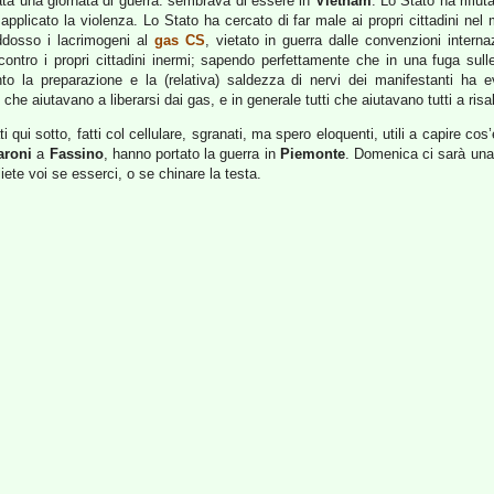
ata una giornata di guerra: sembrava di essere in
Vietnam
. Lo Stato ha rifiut
 e applicato la violenza. Lo Stato ha cercato di far male ai propri cittadini ne
dosso i lacrimogeni al
gas CS
, vietato in guerra dalle convenzioni inter
 contro i propri cittadini inermi; sapendo perfettamente che in una fuga sull
o la preparazione e la (relativa) saldezza di nervi dei manifestanti ha e
e che aiutavano a liberarsi dai gas, e in generale tutti che aiutavano tutti a ris
i qui sotto, fatti col cellulare, sgranati, ma spero eloquenti, utili a capire cos’
aroni
a
Fassino
, hanno portato la guerra in
Piemonte
. Domenica ci sarà un
iete voi se esserci, o se chinare la testa.