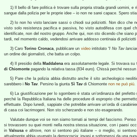
1) Il bello di fare politica è trovare sulla propria strada grandi uomini, e 
sangue dalla polizia per le proprie idee – io non ne sarei capace. Spero sti
2) Io non ho visto lanciare sassi o chiodi sui poliziotti. Non dico che
visto solo resistenza pacifica e passiva, ho visto autodifesa con quel che
identificate, non del nostro gruppo. Anche qui, non sto dicendo che siano pe
tardi, nel momento caldo, vedendosi arrivare addosso centinaia di poliziott
3) Caro
Torino Cronaca
, pubblicare un
video
intitolato
“I No Tav lancia
un ordine dei giornalisti, che batta un colpo.
4) Il presidio della
Maddalena
era assolutamente legale. Si trovava su te
di Chiomonte
pagando la relativa tassa (834 euro). Chissà perché nessun gi
5) Pare che la polizia abbia distrutto anche il sito archeologico neolit
sarebbero i
No Tav
. Persino la giunta
Sì Tav
di Chiomonte
non ne può più
.
6) La giustificazione per lo sgombero è stata un’ordinanza del prefetto 
perché la Repubblica Italiana ha delle procedure di esproprio che permetto
effettuate. Dopo lunedì, sappiate che potrebbe arrivare un’orda di carabinieri
di casa coi lacrimogeni. Non sto scherzando e non sto esagerando.
Valutate dunque voi se non siamo tornati ai tempi del fascismo. Penso ch
si trovassero su quei monti nella nostra stessa situazione, con i paesi occup
in
Valsusa
e altrove, non si sentono più italiane – o meglio, si sentono 
attualmente abbia usurpato la democrazia: invasi e sottomessi da una nuova 