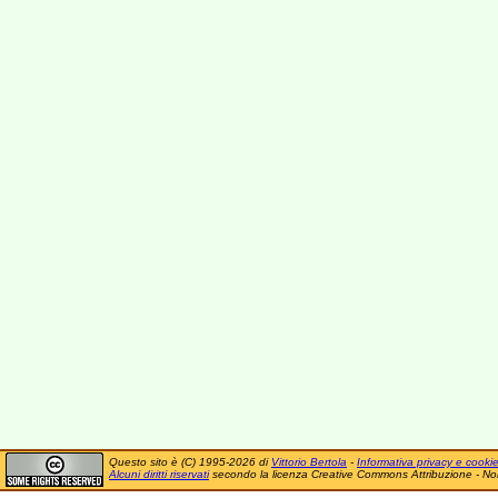
Questo sito è (C) 1995-2026 di
Vittorio Bertola
-
Informativa privacy e cooki
Alcuni diritti riservati
secondo la licenza Creative Commons Attribuzione - No