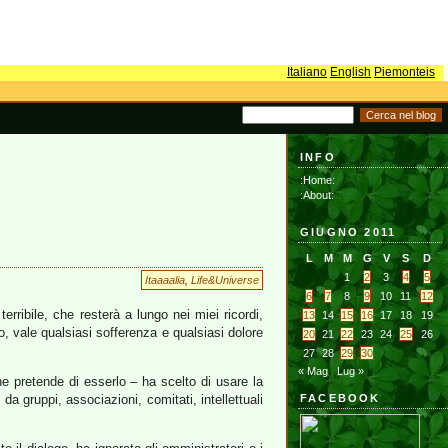
Italiano
English
Piemonteis
INFO
:Home:
:About:
GIUGNO 2011
L
M
M
G
V
S
D
1
2
3
4
5
Itaaaalia
,
Life&Universe
6
7
8
9
10
11
12
rribile, che resterà a lungo nei miei ricordi,
13
14
15
16
17
18
19
o, vale qualsiasi sofferenza e qualsiasi dolore
20
21
22
23
24
25
26
27
28
29
30
« Mag
Lug »
he pretende di esserlo – ha scelto di usare la
a gruppi, associazioni, comitati, intellettuali
FACEBOOK