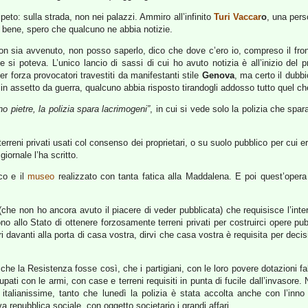
ripeto: sulla strada, non nei palazzi. Ammiro all’infinito
Turi Vaccar
o
, una pers
a bene, spero che qualcuno ne abbia notizie.
 non sia avvenuto, non posso saperlo, dico che dove c’ero io, compreso il fr
 si poteva. L’unico lancio di sassi di cui ho avuto notizia è all’inizio del 
r forza provocatori travestiti da manifestanti stile
Genova
, ma certo il dubbi
i in assetto da guerra, qualcuno abbia risposto tirandogli addosso tutto quel 
no pietre, la polizia spara lacrimogeni”
, in cui si vede solo la polizia che spa
rreni privati usati col consenso dei proprietari, o su suolo pubblico per cui e
ornale l’ha scritto.
ico e il
museo
realizzato con tanta fatica alla Maddalena. E poi quest’opera p
(che non ho ancora avuto il piacere di veder pubblicata) che requisisce l’inte
no allo Stato di ottenere forzosamente terreni privati per costruirci opere p
 davanti alla porta di casa vostra, dirvi che casa vostra è requisita per decisi
e la Resistenza fosse così, che i partigiani, con le loro povere dotazioni fabb
ati con le armi, con case e terreni requisiti in punta di fucile dall’invasore. 
italianissime, tanto che lunedì la polizia è stata accolta anche con l’inno
repubblica sociale, con oggetto societario i grandi affari.