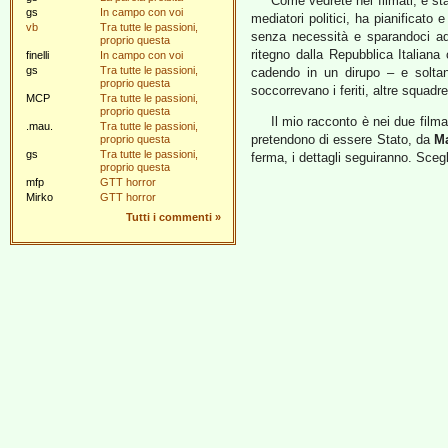
Come vedrete nei filmati, è st
gs
In campo con voi
mediatori politici, ha pianificato
vb
Tra tutte le passioni,
senza necessità e sparandoci ad
proprio questa
ritegno dalla Repubblica Italiana
finelli
In campo con voi
gs
Tra tutte le passioni,
cadendo in un dirupo – e soltant
proprio questa
soccorrevano i feriti, altre squadr
MCP
Tra tutte le passioni,
proprio questa
Il mio racconto è nei due filmat
.mau.
Tra tutte le passioni,
pretendono di essere Stato, da
M
proprio questa
gs
Tra tutte le passioni,
ferma, i dettagli seguiranno. Scegl
proprio questa
mfp
GTT horror
Mirko
GTT horror
Tutti i commenti
»