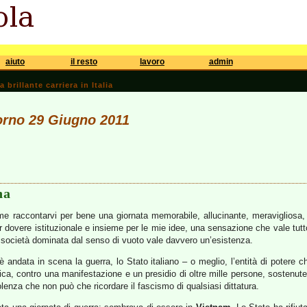
aiuto
il resto
lavoro
admin
brillante carriera in Italia
iorno 29 Giugno 2011
na
 raccontarvi per bene una giornata memorabile, allucinante, meravigliosa, te
per dovere istituzionale e insieme per le mie idee, una sensazione che vale tutt
 società dominata dal senso di vuoto vale davvero un’esistenza.
 andata in scena la guerra, lo Stato italiano – o meglio, l’entità di potere c
ica, contro una manifestazione e un presidio di oltre mille persone, sostenute d
olenza che non può che ricordare il fascismo di qualsiasi dittatura.