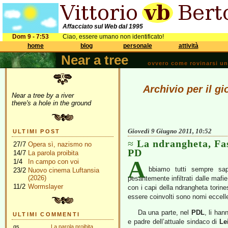
Affacciato sul Web dal 1995
Dom 9 - 7:53
Ciao, essere umano non identificato!
home
blog
personale
attività
Near a tree
ovvero come rovinarsi una 
Archivio per il g
Near a tree by a river
there's a hole in the ground
Giovedì 9 Giugno 2011, 10:52
ULTIMI POST
La ndrangheta, Fas
27/7
Opera sì, nazismo no
PD
14/7
La parola proibita
A
1/4
In campo con voi
bbiamo tutti sempre sa
23/2
Nuovo cinema Luftansia
(2026)
pesantemente infiltrati dalle mafie
11/2
Wormslayer
con i capi della ndrangheta torine
essere coinvolti sono nomi eccellen
Da una parte, nel
PDL
, li ha
ULTIMI COMMENTI
e padre dell’attuale sindaco di
Le
gs
La parola proibita