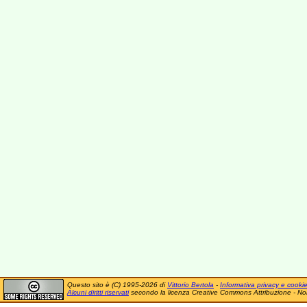
Questo sito è (C) 1995-2026 di
Vittorio Bertola
-
Informativa privacy e cooki
Alcuni diritti riservati
secondo la licenza Creative Commons Attribuzione - No