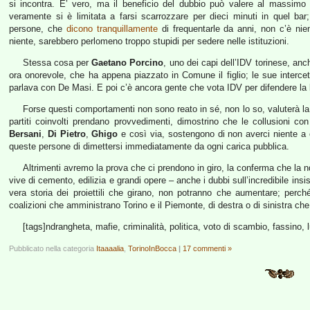
si incontra. E’ vero, ma il beneficio del dubbio può valere al massimo 
veramente si è limitata a farsi scarrozzare per dieci minuti in quel b
persone, che
dicono tranquillamente
di frequentarle da anni, non c’è nie
niente, sarebbero perlomeno troppo stupidi per sedere nelle istituzioni.
Stessa cosa per
Gaetano Porcino
, uno dei capi dell’IDV torinese, anc
ora onorevole, che ha appena piazzato in Comune il figlio; le sue interce
parlava con De Masi. E poi c’è ancora gente che vota IDV per difendere la
Forse questi comportamenti non sono reato in sé, non lo so, valuterà la m
partiti coinvolti prendano provvedimenti, dimostrino che le collusioni co
Bersani
,
Di Pietro
,
Ghigo
e così via, sostengono di non averci niente a c
queste persone di dimettersi immediatamente da ogni carica pubblica.
Altrimenti avremo la prova che ci prendono in giro, la conferma che la nd
vive di cemento, edilizia e grandi opere – anche i dubbi sull’incredibile insis
vera storia dei proiettili che girano, non potranno che aumentare; per
coalizioni che amministrano Torino e il Piemonte, di destra o di sinistra che
[tags]ndrangheta, mafie, criminalità, politica, voto di scambio, fassino, luc
Pubblicato nella categoria
Itaaaalia
,
TorinoInBocca
|
17 commenti »