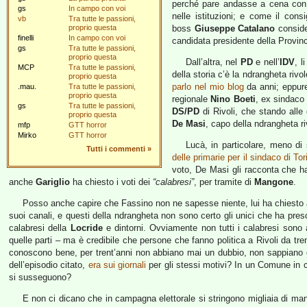
perché pare andasse a cena con 
gs
In campo con voi
nelle istituzioni; e come il con
vb
Tra tutte le passioni,
proprio questa
boss
Giuseppe Catalano
consider
finelli
In campo con voi
candidata presidente della Provinci
gs
Tra tutte le passioni,
proprio questa
Dall’altra, nel
PD
e nell’
IDV
, l
MCP
Tra tutte le passioni,
della storia c’è la ndrangheta riv
proprio questa
parlo nel mio blog
da anni; eppure
.mau.
Tra tutte le passioni,
proprio questa
regionale
Nino Boeti
, ex sindaco 
gs
Tra tutte le passioni,
DS/PD
di Rivoli, che stando alle
proprio questa
De Masi
, capo della ndrangheta ri
mfp
GTT horror
Mirko
GTT horror
Lucà, in particolare, meno di
Tutti i commenti
»
delle primarie per il sindaco di Tor
voto, De Masi gli racconta che ha 
anche
Gariglio
ha chiesto i voti dei
“calabresi”
, per tramite di
Mangone
.
Posso anche capire che Fassino non ne sapesse niente, lui ha chiesto a t
suoi canali, e questi della ndrangheta non sono certo gli unici che ha pres
calabresi della
Locride
e dintorni. Ovviamente non tutti i calabresi sono affi
quelle parti – ma è credibile che persone che fanno politica a Rivoli da t
conoscono bene, per trent’anni non abbiano mai un dubbio, non sappiano
dell’episodio citato,
era sui giornali
per gli stessi motivi? In un Comune in cu
si susseguono?
E non ci dicano che in campagna elettorale si stringono migliaia di man