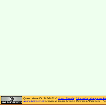
Questo sito è (C) 1995-2026 di
Vittorio Bertola
-
Informativa privacy e cooki
Alcuni diritti riservati
secondo la licenza Creative Commons Attribuzione - No