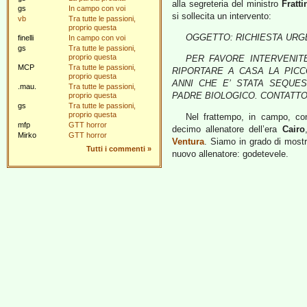
alla segreteria del ministro
Fratti
gs
In campo con voi
si sollecita un intervento:
vb
Tra tutte le passioni,
proprio questa
OGGETTO: RICHIESTA URG
finelli
In campo con voi
gs
Tra tutte le passioni,
proprio questa
PER FAVORE INTERVENI
MCP
Tra tutte le passioni,
RIPORTARE A CASA LA PICCO
proprio questa
ANNI CHE E’ STATA SEQUES
.mau.
Tra tutte le passioni,
PADRE BIOLOGICO. CONTATTO: Av
proprio questa
gs
Tra tutte le passioni,
proprio questa
Nel frattempo, in campo, co
mfp
GTT horror
decimo allenatore dell’era
Cairo
Mirko
GTT horror
Ventura
. Siamo in grado di mostr
Tutti i commenti
»
nuovo allenatore: godetevele.