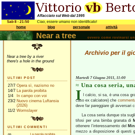
Affacciato sul Web dal 1995
Sab 8 - 21:50
Ciao, essere umano non identificato!
home
blog
personale
attività
Near a tree
ovvero come rovinarsi una 
Archivio per il g
Near a tree by a river
there's a hole in the ground
Martedì 7 Giugno 2011, 11:00
ULTIMI POST
Una cosa seria, un
27/7
Opera sì, nazismo no
I
14/7
La parola proibita
l calcio, si sa, è una cosa g
1/4
In campo con voi
caso ex calciatore) che
comment
23/2
Nuovo cinema Luftansia
(2026)
deve far pareggiare gli avversari
11/2
Wormslayer
La cosa seria dunque sta sugli 
tifosi per una bimba granata di
ottenere l’interessamento del
Min
ULTIMI COMMENTI
mezzo a disposizione di questi g
gs
La parola proibita