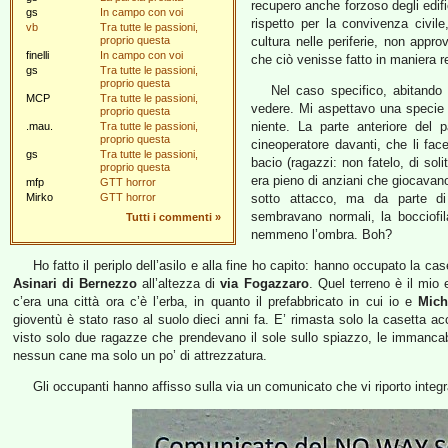
recupero anche forzoso degli edif
gs
In campo con voi
rispetto per la convivenza civil
vb
Tra tutte le passioni,
proprio questa
cultura nelle periferie, non appro
finelli
In campo con voi
che ciò venisse fatto in maniera re
gs
Tra tutte le passioni,
proprio questa
Nel caso specifico, abitando
MCP
Tra tutte le passioni,
vedere. Mi aspettavo una specie 
proprio questa
niente. La parte anteriore del 
.mau.
Tra tutte le passioni,
proprio questa
cineoperatore davanti, che li fac
gs
Tra tutte le passioni,
bacio (ragazzi: non fatelo, di sol
proprio questa
era pieno di anziani che giocavano a
mfp
GTT horror
Mirko
GTT horror
sotto attacco, ma da parte di
sembravano normali, la bocciofila 
Tutti i commenti
»
nemmeno l’ombra. Boh?
Ho fatto il periplo dell’asilo e alla fine ho capito: hanno occupato la ca
Asinari di Bernezzo
all’altezza di
via Fogazzaro
. Quel terreno è il mio
c’era una città ora c’è l’erba, in quanto il prefabbricato in cui io e
Mich
gioventù è stato raso al suolo dieci anni fa. E’ rimasta solo la casetta ac
visto solo due ragazze che prendevano il sole sullo spiazzo, le immancabil
nessun cane ma solo un po’ di attrezzatura.
Gli occupanti hanno affisso sulla via un comunicato che vi riporto integ