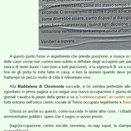
A questo punto forse vi aspetterete che prenda posizione, e invece io vo
delle case vicine non cominciano subito a diffidare degli occupanti per par
sera e di tener buoni i cani (non a tutti piacciono), e la signora A.B. va a 
fine lei gli porta le torte fatte in casa, e loro la aiutano quando deve p
frattempo un pezzo morto di città è ridiventato vivo.
Alla
Maddalena di Chiomonte
succede, e mi sembra preferibile alle
sgombero in prima pagina a cui segue una nuova occupazione il giorno dopo, q
giornali cavalca le paure della gente e va a
“controoccupare” un centro so
furbi entrano nell’unico centro sociale di Torino occupato legalmente e
fini
Chissà se anche su questo, come succede in tante altre cose, i cittadini 
amministratori pubblici: spero che il sogno si avveri presto.
[tags]occupazione, centro sociale, tesoriera, no way squat, la stampa,
murazzi[/tags]