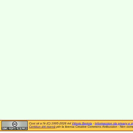
Cost sit a l'è (C) 1995-2026 ëd
Vittorio Bertola
-
Informassion sla privacy e si
Certidun drit riservà
për la licensa Creative Commons Atribussion - Nen comer