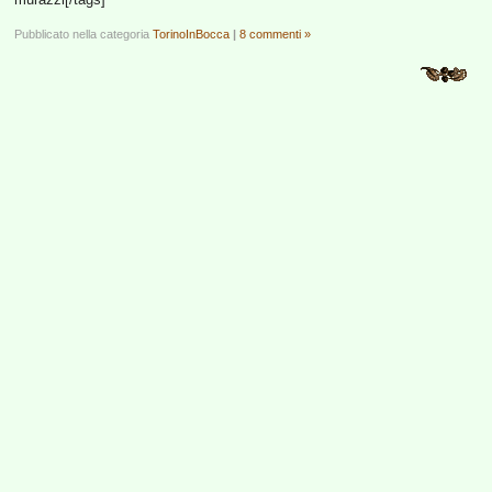
Pubblicato nella categoria
TorinoInBocca
|
8 commenti »