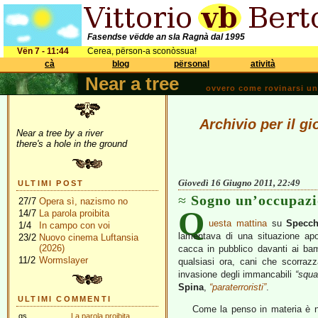
Fasendse vëdde an sla Ragnà dal 1995
Vën 7 - 11:44
Cerea, përson-a sconòssua!
cà
blog
përsonal
atività
Near a tree
ovvero come rovinarsi una 
Archivio per il g
Near a tree by a river
there's a hole in the ground
Giovedì 16 Giugno 2011, 22:49
ULTIMI POST
Sogno un’occupaz
27/7
Opera sì, nazismo no
Q
14/7
La parola proibita
uesta mattina
su
Specch
1/4
In campo con voi
lamentava di una situazione apo
23/2
Nuovo cinema Luftansia
(2026)
cacca in pubblico davanti ai bambin
11/2
Wormslayer
qualsiasi ora, cani che scorrazz
invasione degli immancabili
“squa
Spina
,
“paraterroristi”
.
ULTIMI COMMENTI
Come la penso in materia è n
gs
La parola proibita