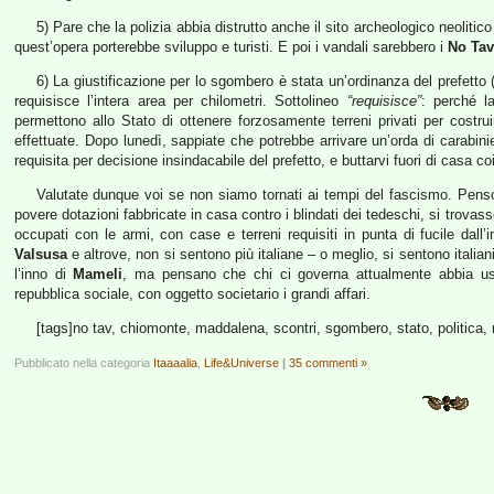
5) Pare che la polizia abbia distrutto anche il sito archeologico neolitico
quest’opera porterebbe sviluppo e turisti. E poi i vandali sarebbero i
No Tav
6) La giustificazione per lo sgombero è stata un’ordinanza del prefetto
requisisce l’intera area per chilometri. Sottolineo
“requisisce”
: perché l
permettono allo Stato di ottenere forzosamente terreni privati per costr
effettuate. Dopo lunedì, sappiate che potrebbe arrivare un’orda di carabinie
requisita per decisione insindacabile del prefetto, e buttarvi fuori di casa
Valutate dunque voi se non siamo tornati ai tempi del fascismo. Penso 
povere dotazioni fabbricate in casa contro i blindati dei tedeschi, si trovas
occupati con le armi, con case e terreni requisiti in punta di fucile dall’
Valsusa
e altrove, non si sentono più italiane – o meglio, si sentono italia
l’inno di
Mameli
, ma pensano che chi ci governa attualmente abbia us
repubblica sociale, con oggetto societario i grandi affari.
[tags]no tav, chiomonte, maddalena, scontri, sgombero, stato, politica, 
Pubblicato nella categoria
Itaaaalia
,
Life&Universe
|
35 commenti »