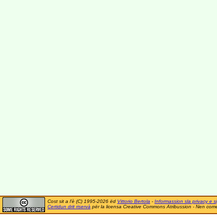
Cost sit a l'è (C) 1995-2026 ëd
Vittorio Bertola
-
Informassion sla privacy e si
Certidun drit riservà
për la licensa Creative Commons Atribussion - Nen comer