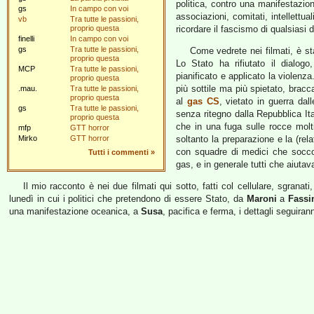
politica, contro una manifestazion
gs
In campo con voi
associazioni, comitati, intellettu
vb
Tra tutte le passioni,
proprio questa
ricordare il fascismo di qualsiasi d
finelli
In campo con voi
gs
Tra tutte le passioni,
Come vedrete nei filmati, è s
proprio questa
Lo Stato ha rifiutato il dialogo
MCP
Tra tutte le passioni,
pianificato e applicato la violenza
proprio questa
più sottile ma più spietato, bra
.mau.
Tra tutte le passioni,
proprio questa
al
gas CS
, vietato in guerra dal
gs
Tra tutte le passioni,
senza ritegno dalla Repubblica Ita
proprio questa
che in una fuga sulle rocce molt
mfp
GTT horror
Mirko
GTT horror
soltanto la preparazione e la (rela
con squadre di medici che soccorr
Tutti i commenti
»
gas, e in generale tutti che aiutava
Il mio racconto è nei due filmati qui sotto, fatti col cellulare, sgranat
lunedì in cui i politici che pretendono di essere Stato, da
Maroni
a
Fassi
una manifestazione oceanica, a
Susa
, pacifica e ferma, i dettagli seguiran