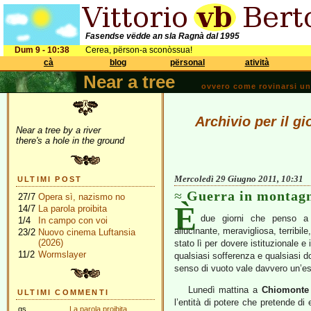
Fasendse vëdde an sla Ragnà dal 1995
Dum 9 - 10:38
Cerea, përson-a sconòssua!
cà
blog
përsonal
atività
Near a tree
ovvero come rovinarsi una 
Archivio per il g
Near a tree by a river
there's a hole in the ground
Mercoledì 29 Giugno 2011, 10:31
ULTIMI POST
Guerra in montag
27/7
Opera sì, nazismo no
È
14/7
La parola proibita
due giorni che penso a
1/4
In campo con voi
allucinante, meravigliosa, terribile
23/2
Nuovo cinema Luftansia
(2026)
stato lì per dovere istituzionale 
11/2
Wormslayer
qualsiasi sofferenza e qualsiasi d
senso di vuoto vale davvero un’es
Lunedì mattina a
Chiomonte
ULTIMI COMMENTI
l’entità di potere che pretende di
gs
La parola proibita