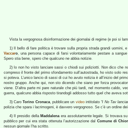
Vista la vergognosa disinformazione dei giornalai di regime (e poi si l
1) Il bello di fare politica è trovare sulla propria strada grandi uomini, 
Vaccar
o
, una persona capace di farsi volontariamente pestare a sangue d
Spero stia bene, spero che qualcuno ne abbia notizie.
2) Io non ho visto lanciare sassi o chiodi sui poliziotti. Non dico che
compreso il fronte del primo sfondamento sull’autostrada, ho visto solo res
si poteva. L’unico lancio di sassi di cui ho avuto notizia è all’inizio del pri
nostro gruppo. Anche qui, non sto dicendo che siano per forza provocatori 
viene. D’altra parte mi pare naturale che più tardi, nel momento caldo, ved
guerra, qualcuno abbia risposto tirandogli addosso tutto quel che aveva so
3) Caro
Torino Cronaca
, pubblicare un
video
intitolato
“I No Tav lancia
polizia che spara i lacrimogeni, è davvero vergognoso. Se c’è un ordine dei 
4) Il presidio della
Maddalena
era assolutamente legale. Si trovava su t
pubblico per cui era stata ottenuta l’autorizzazione dal
Comune di Chio
nessun giornale l’ha scritto.